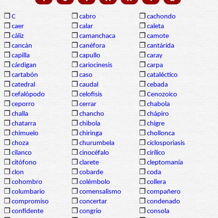
❒
C
❒
cabro
❒
cachondo
❒
caer
❒
calar
❒
caleta
❒
cáliz
❒
camanchaca
❒
camote
❒
cancán
❒
canéfora
❒
cantárida
❒
capilla
❒
capullo
❒
caray
❒
cárdigan
❒
cariocinesis
❒
carpa
❒
cartabón
❒
caso
❒
cataléctico
❒
catedral
❒
caudal
❒
cebada
❒
cefalópodo
❒
celofisis
❒
Cenozoico
❒
ceporro
❒
cerrar
❒
chabola
❒
challa
❒
chancho
❒
chápiro
❒
chatarra
❒
chibola
❒
chigre
❒
chimuelo
❒
chiringa
❒
chollonca
❒
choza
❒
churumbela
❒
ciclosporiasis
❒
cilanco
❒
cinocéfalo
❒
cirílico
❒
citófono
❒
clarete
❒
cleptomanía
❒
clon
❒
cobarde
❒
coda
❒
cohombro
❒
colémbolo
❒
collera
❒
columbario
❒
comensalismo
❒
compañero
❒
compromiso
❒
concertar
❒
condenado
❒
confidente
❒
congrio
❒
consola