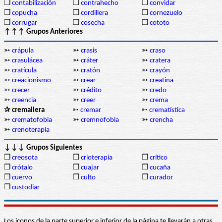
❒
contabilización
❒
contrahecho
❒
convidar
❒
copucha
❒
cordillera
❒
cornezuelo
❒
corrugar
❒
cosecha
❒
cototo
↑↑↑ Grupos Anteriores
➳
crápula
➳
crasis
➳
craso
➳
crasulácea
➳
cráter
➳
cratera
➳
cratícula
➳
cratón
➳
crayón
➳
creacionismo
➳
crear
➳
creatina
➳
crecer
➳
crédito
➳
credo
➳
creencia
➳
creer
➳
crema
✰ cremallera
➳
cremar
➳
crematística
➳
crematofobia
➳
cremnofobia
➳
crencha
➳
crenoterapia
↓↓↓ Grupos Siguientes
❒
creosota
❒
crioterapia
❒
crítico
❒
crótalo
❒
cuajar
❒
cucaña
❒
cuervo
❒
culto
❒
curador
❒
custodiar
Los iconos de la parte superior e inferior de la página te llevarán a otras