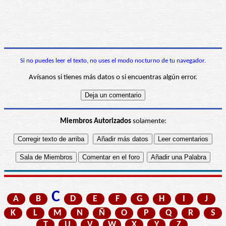
Si no puedes leer el texto, no uses el modo nocturno de tu navegador.
Avísanos si tienes más datos o si encuentras algún error.
Miembros Autorizados
solamente:
C
A
B
D
E
F
G
H
I
J
K
L
M
N
Ñ
O
P
Q
R
S
T
U
V
W
X
Y
Z