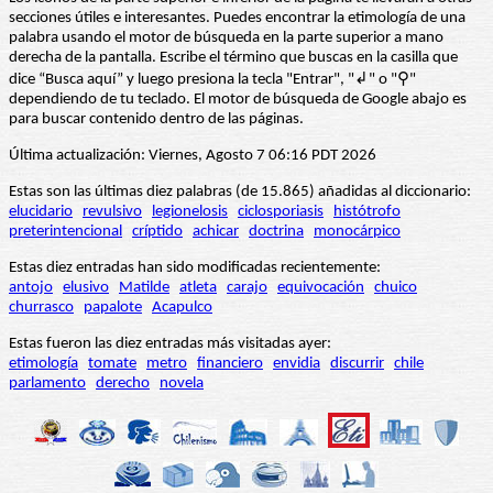
secciones útiles e interesantes. Puedes encontrar la etimología de una
palabra usando el motor de búsqueda en la parte superior a mano
derecha de la pantalla. Escribe el término que buscas en la casilla que
dice “Busca aquí” y luego presiona la tecla "Entrar", "↲" o "⚲"
dependiendo de tu teclado. El motor de búsqueda de Google abajo es
para buscar contenido dentro de las páginas.
Última actualización: Viernes, Agosto 7 06:16 PDT 2026
Estas son las últimas diez palabras (de 15.865) añadidas al diccionario:
elucidario
revulsivo
legionelosis
ciclosporiasis
histótrofo
preterintencional
críptido
achicar
doctrina
monocárpico
Estas diez entradas han sido modificadas recientemente:
antojo
elusivo
Matilde
atleta
carajo
equivocación
chuico
churrasco
papalote
Acapulco
Estas fueron las diez entradas más visitadas ayer:
etimología
tomate
metro
financiero
envidia
discurrir
chile
parlamento
derecho
novela