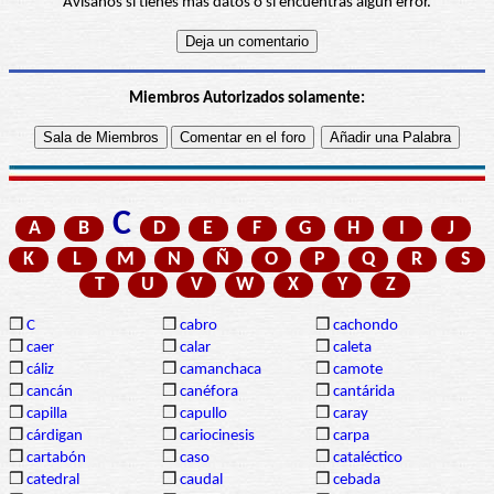
Avísanos si tienes más datos o si encuentras algún error.
Miembros Autorizados solamente:
C
A
B
D
E
F
G
H
I
J
K
L
M
N
Ñ
O
P
Q
R
S
T
U
V
W
X
Y
Z
❒
C
❒
cabro
❒
cachondo
❒
caer
❒
calar
❒
caleta
❒
cáliz
❒
camanchaca
❒
camote
❒
cancán
❒
canéfora
❒
cantárida
❒
capilla
❒
capullo
❒
caray
❒
cárdigan
❒
cariocinesis
❒
carpa
❒
cartabón
❒
caso
❒
cataléctico
❒
catedral
❒
caudal
❒
cebada