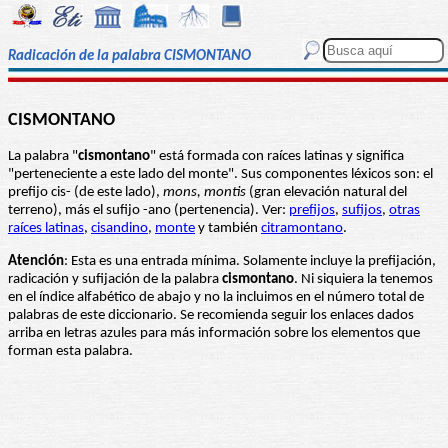
Radicación de la palabra CISMONTANO
CISMONTANO
La palabra "
cismontano
" está formada con raíces latinas y significa
"perteneciente a este lado del monte". Sus componentes léxicos son: el
prefijo cis- (de este lado),
mons, montis
(gran elevación natural del
terreno), más el sufijo -ano (pertenencia). Ver:
prefijos
,
sufijos
,
otras
raíces latinas
,
cisandino
,
monte
y también
citramontano
.
Atención
: Esta es una entrada mínima. Solamente incluye la prefijación,
radicación y sufijación de la palabra
cismontano
. Ni siquiera la tenemos
en el índice alfabético de abajo y no la incluimos en el número total de
palabras de este diccionario. Se recomienda seguir los enlaces dados
arriba en letras azules para más información sobre los elementos que
forman esta palabra.