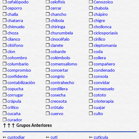
❒
cefalópodo
❒
celofisis
❒
Cenozoico
❒
ceporro
❒
cerrar
❒
chabola
❒
challa
❒
chancho
❒
chápiro
❒
chatarra
❒
chibola
❒
chigre
❒
chimuelo
❒
chiringa
❒
chollonca
❒
choza
❒
churumbela
❒
ciclosporiasis
❒
cilanco
❒
cinocéfalo
❒
cirílico
❒
citófono
❒
clarete
❒
cleptomanía
❒
clon
❒
cobarde
❒
coda
❒
cohombro
❒
colémbolo
❒
collera
❒
columbario
❒
comensalismo
❒
compañero
❒
compromiso
❒
concertar
❒
condenado
❒
confidente
❒
congrio
❒
consola
❒
contabilización
❒
contrahecho
❒
convidar
❒
copucha
❒
cordillera
❒
cornezuelo
❒
corrugar
❒
cosecha
❒
cototo
❒
crápula
❒
creosota
❒
crioterapia
❒
crítico
❒
crótalo
❒
cuajar
❒
cucaña
❒
cuervo
❒
culto
❒
curador
↑↑↑ Grupos Anteriores
➳
custodiar
➳
cutí
➳
cutícula