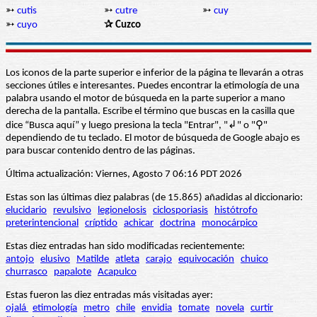
➳
cutis
➳
cutre
➳
cuy
➳
cuyo
✰ Cuzco
Los iconos de la parte superior e inferior de la página te llevarán a otras
secciones útiles e interesantes. Puedes encontrar la etimología de una
palabra usando el motor de búsqueda en la parte superior a mano
derecha de la pantalla. Escribe el término que buscas en la casilla que
dice “Busca aquí” y luego presiona la tecla "Entrar", "↲" o "⚲"
dependiendo de tu teclado. El motor de búsqueda de Google abajo es
para buscar contenido dentro de las páginas.
Última actualización: Viernes, Agosto 7 06:16 PDT 2026
Estas son las últimas diez palabras (de 15.865) añadidas al diccionario:
elucidario
revulsivo
legionelosis
ciclosporiasis
histótrofo
preterintencional
críptido
achicar
doctrina
monocárpico
Estas diez entradas han sido modificadas recientemente:
antojo
elusivo
Matilde
atleta
carajo
equivocación
chuico
churrasco
papalote
Acapulco
Estas fueron las diez entradas más visitadas ayer:
ojalá
etimología
metro
chile
envidia
tomate
novela
curtir