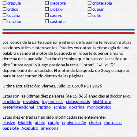
❒
crápula
❒
creosota
❒
crioterapia
❒
crítico
❒
crótalo
❒
cuajar
❒
cucaña
❒
cuervo
❒
culto
❒
curador
❒
custodiar
Los iconos de la parte superior e inferior de la página te llevarán a otras
secciones útiles e interesantes. Puedes encontrar la etimología de una
palabra usando el motor de búsqueda en la parte superior a mano
derecha de la pantalla. Escribe el término que buscas en la casilla que
dice “Busca aquí” y luego presiona la tecla "Entrar", "↲" o "⚲"
dependiendo de tu teclado. El motor de búsqueda de Google abajo es
para buscar contenido dentro de las páginas.
Última actualización: Viernes, Julio 31 05:08 PDT 2026
Estas son las últimas diez palabras (de 15.865) añadidas al diccionario:
elucidario
revulsivo
legionelosis
ciclosporiasis
histótrofo
preterintencional
críptido
achicar
doctrina
monocárpico
Estas diez entradas han sido modificadas recientemente:
elusivo
Matilde
atleta
carajo
equivocación
chuico
churrasco
papalote
Acapulco
anémona