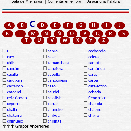
C
A
B
D
E
F
G
H
I
J
K
L
M
N
Ñ
O
P
Q
R
S
T
U
V
W
X
Y
Z
❒
C
❒
cabro
❒
cachondo
❒
caer
❒
calar
❒
caleta
❒
cáliz
❒
camanchaca
❒
camote
❒
cancán
❒
canéfora
❒
cantárida
❒
capilla
❒
capullo
❒
caray
❒
cárdigan
❒
cariocinesis
❒
carpa
❒
cartabón
❒
caso
❒
cataléctico
❒
catedral
❒
caudal
❒
cebada
❒
cefalópodo
❒
celofisis
❒
Cenozoico
❒
ceporro
❒
cerrar
❒
chabola
❒
challa
❒
chancho
❒
chápiro
❒
chatarra
❒
chibola
❒
chigre
❒
chimuelo
❒
chiringa
↑↑↑ Grupos Anteriores