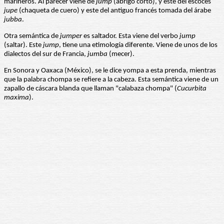
marineros. Al parecer viene de
jump
(abrigo corto), y este del escocés
jupe
(chaqueta de cuero) y este del antiguo francés tomada del árabe
jubba
.
Otra semántica de
jumper
es saltador. Esta viene del verbo
jump
(saltar). Este
jump
, tiene una etimología diferente. Viene de unos de los
dialectos del sur de Francia,
jumba
(mecer).
En Sonora y Oaxaca (México), se le dice yompa a esta prenda, mientras
que la palabra chompa se refiere a la cabeza. Esta semántica viene de un
zapallo de cáscara blanda que llaman "calabaza chompa" (
Cucurbita
maxima
).