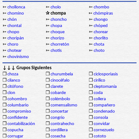
➳
chollonca
➳
cholo
➳
chombo
➳
chomino
✰ chompa
➳
chómpiras
➳
chón
➳
choncho
➳
chongo
➳
chontal
➳
chopa
➳
chóped
➳
chopo
➳
choque
➳
chorear
➳
choripán
➳
chorizo
➳
chorlito
➳
choro
➳
chorretón
➳
chota
➳
chotear
➳
chotis
➳
choto
➳
chovinismo
↓↓↓ Grupos Siguientes
❒
choza
❒
churumbela
❒
ciclosporiasis
❒
cilanco
❒
cinocéfalo
❒
cirílico
❒
citófono
❒
clarete
❒
cleptomanía
❒
clon
❒
cobarde
❒
coda
❒
cohombro
❒
colémbolo
❒
collera
❒
columbario
❒
comensalismo
❒
compañero
❒
compromiso
❒
concertar
❒
condenado
❒
confidente
❒
congrio
❒
consola
❒
contabilización
❒
contrahecho
❒
convidar
❒
copucha
❒
cordillera
❒
cornezuelo
❒
corrugar
❒
cosecha
❒
cototo