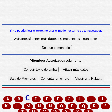
Si no puedes leer el texto, no uses el modo nocturno de tu navegador.
Avísanos si tienes más datos o si encuentras algún error.
Miembros Autorizados
solamente:
C
A
B
D
E
F
G
H
I
J
K
L
M
N
Ñ
O
P
Q
R
S