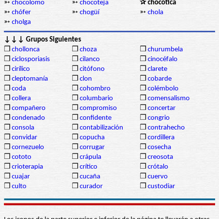
➳
chocolomo
➳
chocoteja
✰ chocotica
➳
chófer
➳
chogüí
➳
chola
➳
cholga
↓↓↓ Grupos Siguientes
❒
chollonca
❒
choza
❒
churumbela
❒
ciclosporiasis
❒
cilanco
❒
cinocéfalo
❒
cirílico
❒
citófono
❒
clarete
❒
cleptomanía
❒
clon
❒
cobarde
❒
coda
❒
cohombro
❒
colémbolo
❒
collera
❒
columbario
❒
comensalismo
❒
compañero
❒
compromiso
❒
concertar
❒
condenado
❒
confidente
❒
congrio
❒
consola
❒
contabilización
❒
contrahecho
❒
convidar
❒
copucha
❒
cordillera
❒
cornezuelo
❒
corrugar
❒
cosecha
❒
cototo
❒
crápula
❒
creosota
❒
crioterapia
❒
crítico
❒
crótalo
❒
cuajar
❒
cucaña
❒
cuervo
❒
culto
❒
curador
❒
custodiar