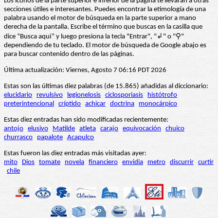
Los iconos de la parte superior e inferior de la página te llevarán a otras
secciones útiles e interesantes. Puedes encontrar la etimología de una
palabra usando el motor de búsqueda en la parte superior a mano
derecha de la pantalla. Escribe el término que buscas en la casilla que
dice “Busca aquí” y luego presiona la tecla "Entrar", "↲" o "⚲"
dependiendo de tu teclado. El motor de búsqueda de Google abajo es
para buscar contenido dentro de las páginas.
Última actualización: Viernes, Agosto 7 06:16 PDT 2026
Estas son las últimas diez palabras (de 15.865) añadidas al diccionario:
elucidario
revulsivo
legionelosis
ciclosporiasis
histótrofo
preterintencional
críptido
achicar
doctrina
monocárpico
Estas diez entradas han sido modificadas recientemente:
antojo
elusivo
Matilde
atleta
carajo
equivocación
chuico
churrasco
papalote
Acapulco
Estas fueron las diez entradas más visitadas ayer:
mito
Dios
tomate
novela
financiero
envidia
metro
discurrir
curtir
chile