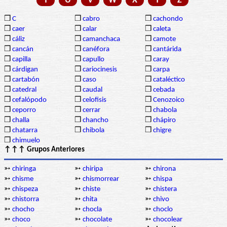
T
U
V
W
X
Y
Z
❒
C
❒
cabro
❒
cachondo
❒
caer
❒
calar
❒
caleta
❒
cáliz
❒
camanchaca
❒
camote
❒
cancán
❒
canéfora
❒
cantárida
❒
capilla
❒
capullo
❒
caray
❒
cárdigan
❒
cariocinesis
❒
carpa
❒
cartabón
❒
caso
❒
cataléctico
❒
catedral
❒
caudal
❒
cebada
❒
cefalópodo
❒
celofisis
❒
Cenozoico
❒
ceporro
❒
cerrar
❒
chabola
❒
challa
❒
chancho
❒
chápiro
❒
chatarra
❒
chibola
❒
chigre
❒
chimuelo
↑↑↑ Grupos Anteriores
➳
chiringa
➳
chiripa
➳
chirona
➳
chisme
➳
chismorrear
➳
chispa
➳
chispeza
➳
chiste
➳
chistera
➳
chistorra
➳
chita
➳
chivo
➳
chocho
➳
chocla
➳
choclo
➳
choco
➳
chocolate
➳
chocolear