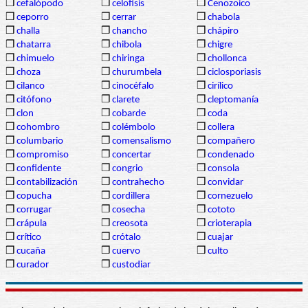
❒
cefalópodo
❒
celofisis
❒
Cenozoico
❒
ceporro
❒
cerrar
❒
chabola
❒
challa
❒
chancho
❒
chápiro
❒
chatarra
❒
chibola
❒
chigre
❒
chimuelo
❒
chiringa
❒
chollonca
❒
choza
❒
churumbela
❒
ciclosporiasis
❒
cilanco
❒
cinocéfalo
❒
cirílico
❒
citófono
❒
clarete
❒
cleptomanía
❒
clon
❒
cobarde
❒
coda
❒
cohombro
❒
colémbolo
❒
collera
❒
columbario
❒
comensalismo
❒
compañero
❒
compromiso
❒
concertar
❒
condenado
❒
confidente
❒
congrio
❒
consola
❒
contabilización
❒
contrahecho
❒
convidar
❒
copucha
❒
cordillera
❒
cornezuelo
❒
corrugar
❒
cosecha
❒
cototo
❒
crápula
❒
creosota
❒
crioterapia
❒
crítico
❒
crótalo
❒
cuajar
❒
cucaña
❒
cuervo
❒
culto
❒
curador
❒
custodiar