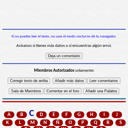
Si no puedes leer el texto, no uses el modo nocturno de tu navegador.
Avísanos si tienes más datos o si encuentras algún error.
Miembros Autorizados
solamente:
C
A
B
D
E
F
G
H
I
J
K
L
M
N
Ñ
O
P
Q
R
S