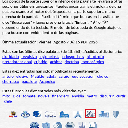
Los iconos de la parte superior e inferior de la página te llevarán a otras
secciones útiles e interesantes. Puedes encontrar la etimología de una
palabra usando el motor de búsqueda en la parte superior a mano
derecha de la pantalla. Escribe el término que buscas en la casilla que
dice “Busca aquí” y luego presiona la tecla "Entrar", "↲" o "⚲"
dependiendo de tu teclado. El motor de búsqueda de Google abajo es
para buscar contenido dentro de las páginas.
Última actualización: Viernes, Agosto 7 06:16 PDT 2026
Estas son las últimas diez palabras (de 15.865) añadidas al diccionario:
elucidario
revulsivo
legionelosis
ciclosporiasis
histótrofo
preterintencional
críptido
achicar
doctrina
monocárpico
Estas diez entradas han sido modificadas recientemente:
antojo
elusivo
Matilde
atleta
carajo
equivocación
chuico
churrasco
papalote
Acapulco
Estas fueron las diez entradas más visitadas ayer:
mito
Dios
tomate
novela
financiero
envidia
metro
discurrir
curtir
chile