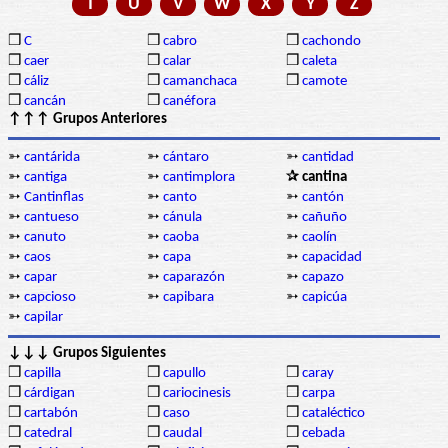
T
U
V
W
X
Y
Z
❒
C
❒
cabro
❒
cachondo
❒
caer
❒
calar
❒
caleta
❒
cáliz
❒
camanchaca
❒
camote
❒
cancán
❒
canéfora
↑↑↑ Grupos Anteriores
➳
cantárida
➳
cántaro
➳
cantidad
➳
cantiga
➳
cantimplora
✰ cantina
➳
Cantinflas
➳
canto
➳
cantón
➳
cantueso
➳
cánula
➳
cañuño
➳
canuto
➳
caoba
➳
caolín
➳
caos
➳
capa
➳
capacidad
➳
capar
➳
caparazón
➳
capazo
➳
capcioso
➳
capibara
➳
capicúa
➳
capilar
↓↓↓ Grupos Siguientes
❒
capilla
❒
capullo
❒
caray
❒
cárdigan
❒
cariocinesis
❒
carpa
❒
cartabón
❒
caso
❒
cataléctico
❒
catedral
❒
caudal
❒
cebada