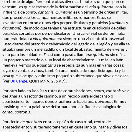
o reborde de algo. Pero entre otras diversas hipótesis una que parece
verosímil es que se tratase de la deformación del latín
quintana
, con la
influencia de
canto, cantonis
.
Quintana
es un término de origen militar,
que procede de los campamentos militares romanos. Estos se
levantaban en torno a unos ejes perpendiculares y paralelos (
cardines
y
decumani
), de modo que tenían una estructura en cuadrícula de calles
paralelas cortadas por perpendiculares. Una calle (via) se denominaba
numerándola. La
via quintana
era siempre una vía central transversal
justo detrás del pretorio o tabernáculo del legado de la legión y en ella se
situaba siempre un mercadillo o un local de abastecimiento de víveres y
vino para los soldados. Es así como pasó a llamarse
quintana
sin más a
un pequeño mercado o a un local de abastecimiento. Es más, en latín
medieval vemos que
quintana
se especializa aún más en varias cosas:
lugar de venta de vinos, también una medida de superficie agraria y la
casa que la ocupa, y asimismo pequeño subterráneo que sirve de cloaca
(ver
Du Cange
, QUINTANA, 2, 5 y 7).
Por otro lado en las vías y rutas de comunicaciones,
canto, cantonis
va a
designar a un sector de camino, a un recodo para el descanso o
abastecimiento, lugares donde fácilmente había una
quintana
. Es muy
posible que esta palabra se deformara por la influencia analógica de
canto, cantonis
.
Por cierto de
quintana
en su acepción de casa rural, centro de
abastecimiento y su terreno tenemos en castellano quintana y diversos