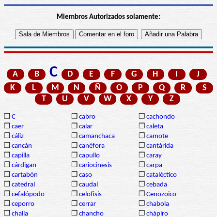
Miembros Autorizados solamente:
C
A
B
D
E
F
G
H
I
J
K
L
M
N
Ñ
O
P
Q
R
S
T
U
V
W
X
Y
Z
❒
C
❒
cabro
❒
cachondo
❒
caer
❒
calar
❒
caleta
❒
cáliz
❒
camanchaca
❒
camote
❒
cancán
❒
canéfora
❒
cantárida
❒
capilla
❒
capullo
❒
caray
❒
cárdigan
❒
cariocinesis
❒
carpa
❒
cartabón
❒
caso
❒
cataléctico
❒
catedral
❒
caudal
❒
cebada
❒
cefalópodo
❒
celofisis
❒
Cenozoico
❒
ceporro
❒
cerrar
❒
chabola
❒
challa
❒
chancho
❒
chápiro