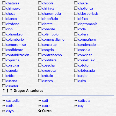
❒
chatarra
❒
chibola
❒
chigre
❒
chimuelo
❒
chiringa
❒
chollonca
❒
choza
❒
churumbela
❒
ciclosporiasis
❒
cilanco
❒
cinocéfalo
❒
cirílico
❒
citófono
❒
clarete
❒
cleptomanía
❒
clon
❒
cobarde
❒
coda
❒
cohombro
❒
colémbolo
❒
collera
❒
columbario
❒
comensalismo
❒
compañero
❒
compromiso
❒
concertar
❒
condenado
❒
confidente
❒
congrio
❒
consola
❒
contabilización
❒
contrahecho
❒
convidar
❒
copucha
❒
cordillera
❒
cornezuelo
❒
corrugar
❒
cosecha
❒
cototo
❒
crápula
❒
creosota
❒
crioterapia
❒
crítico
❒
crótalo
❒
cuajar
❒
cucaña
❒
cuervo
❒
culto
❒
curador
↑↑↑ Grupos Anteriores
➳
custodiar
➳
cutí
➳
cutícula
➳
cutis
➳
cutre
➳
cuy
➳
cuyo
✰ Cuzco