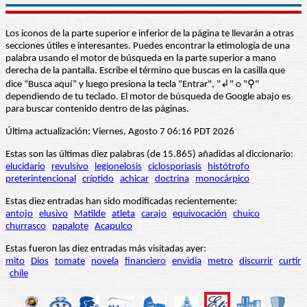
Los iconos de la parte superior e inferior de la página te llevarán a otras
secciones útiles e interesantes. Puedes encontrar la etimología de una
palabra usando el motor de búsqueda en la parte superior a mano
derecha de la pantalla. Escribe el término que buscas en la casilla que
dice “Busca aquí” y luego presiona la tecla "Entrar", "↲" o "⚲"
dependiendo de tu teclado. El motor de búsqueda de Google abajo es
para buscar contenido dentro de las páginas.
Última actualización: Viernes, Agosto 7 06:16 PDT 2026
Estas son las últimas diez palabras (de 15.865) añadidas al diccionario:
elucidario
revulsivo
legionelosis
ciclosporiasis
histótrofo
preterintencional
críptido
achicar
doctrina
monocárpico
Estas diez entradas han sido modificadas recientemente:
antojo
elusivo
Matilde
atleta
carajo
equivocación
chuico
churrasco
papalote
Acapulco
Estas fueron las diez entradas más visitadas ayer:
mito
Dios
tomate
novela
financiero
envidia
metro
discurrir
curtir
chile