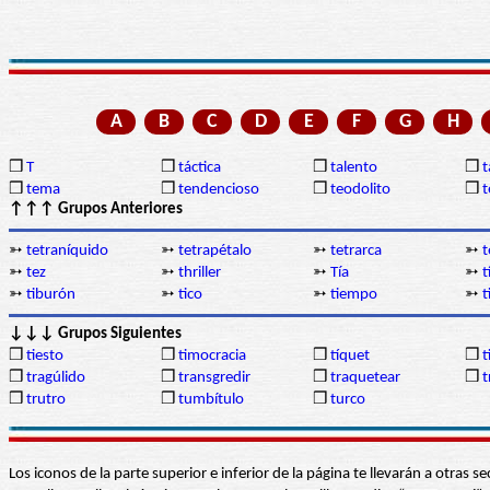
A
B
C
D
E
F
G
H
❒
T
❒
táctica
❒
talento
❒
❒
tema
❒
tendencioso
❒
teodolito
❒
t
↑↑↑ Grupos Anteriores
➳
tetraníquido
➳
tetrapétalo
➳
tetrarca
➳
t
➳
tez
➳
thriller
➳
Tía
➳
t
➳
tiburón
➳
tico
➳
tiempo
➳
t
↓↓↓ Grupos Siguientes
❒
tiesto
❒
timocracia
❒
tíquet
❒
t
❒
tragúlido
❒
transgredir
❒
traquetear
❒
t
❒
trutro
❒
tumbítulo
❒
turco
Los iconos de la parte superior e inferior de la página te llevarán a otra