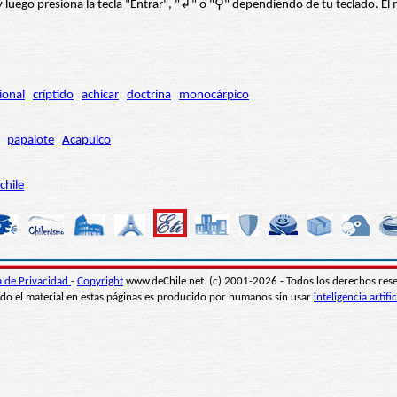
í” y luego presiona la tecla "Entrar", "↲" o "⚲" dependiendo de tu teclado.
ional
críptido
achicar
doctrina
monocárpico
papalote
Acapulco
chile
ca de Privacidad
-
Copyright
www.deChile.net. (c) 2001-2026 - Todos los derechos res
do el material en estas páginas es producido por humanos sin usar
inteligencia artific