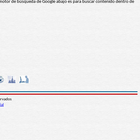
 El motor de búsqueda de Google abajo es para buscar contenido dentro de
ervados
ial