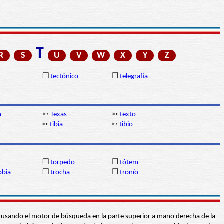
T
R
S
U
V
W
X
Y
Z
❒
tectónico
❒
telegrafía
n
➳
Texas
➳
texto
➳
tibia
➳
tibio
❒
torpedo
❒
tótem
obia
❒
trocha
❒
tronío
abra usando el motor de búsqueda en la parte superior a mano derecha de la