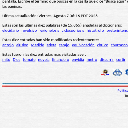
pantalla. Escribe el término que buscas en la casilla que dice “Busca aqu
las páginas.
Última actualización: Viernes, Agosto 7 06:16 PDT 2026
Estas son las últimas diez palabras (de 15.865) añadidas al diccionario:
elucidario
revulsivo
legionelosis
ciclosporiasis
histótrofo
preterintenc
Estas diez entradas han sido modificadas recientemente:
antojo
elusivo
Matilde
atleta
carajo
equivocación
chuico
churrasco
Estas fueron las diez entradas más visitadas ayer:
mito
Dios
tomate
novela
financiero
envidia
metro
discurrir
curtir
Políti
To