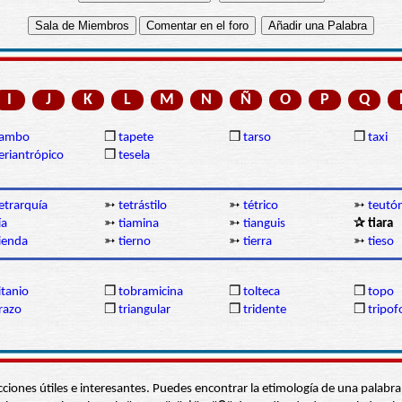
I
J
K
L
M
N
Ñ
O
P
Q
tambo
❒
tapete
❒
tarso
❒
taxi
eriantrópico
❒
tesela
etrarquía
➳
tetrástilo
➳
tétrico
➳
teutó
ía
➳
tiamina
➳
tianguis
✰ tiara
ienda
➳
tierno
➳
tierra
➳
tieso
itanio
❒
tobramicina
❒
tolteca
❒
topo
razo
❒
triangular
❒
tridente
❒
tripof
s secciones útiles e interesantes. Puedes encontrar la etimología de una pal