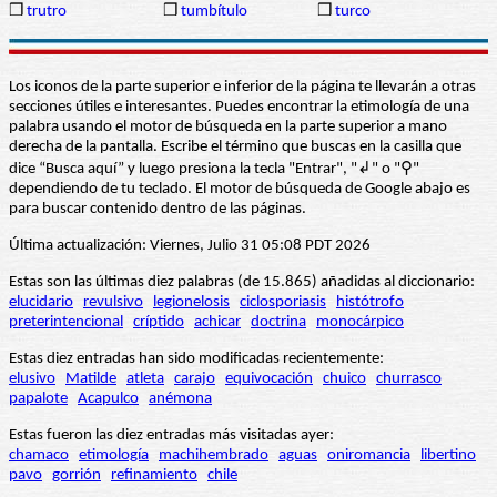
❒
trutro
❒
tumbítulo
❒
turco
Los iconos de la parte superior e inferior de la página te llevarán a otras
secciones útiles e interesantes. Puedes encontrar la etimología de una
palabra usando el motor de búsqueda en la parte superior a mano
derecha de la pantalla. Escribe el término que buscas en la casilla que
dice “Busca aquí” y luego presiona la tecla "Entrar", "↲" o "⚲"
dependiendo de tu teclado. El motor de búsqueda de Google abajo es
para buscar contenido dentro de las páginas.
Última actualización: Viernes, Julio 31 05:08 PDT 2026
Estas son las últimas diez palabras (de 15.865) añadidas al diccionario:
elucidario
revulsivo
legionelosis
ciclosporiasis
histótrofo
preterintencional
críptido
achicar
doctrina
monocárpico
Estas diez entradas han sido modificadas recientemente:
elusivo
Matilde
atleta
carajo
equivocación
chuico
churrasco
papalote
Acapulco
anémona
Estas fueron las diez entradas más visitadas ayer:
chamaco
etimología
machihembrado
aguas
oniromancia
libertino
pavo
gorrión
refinamiento
chile