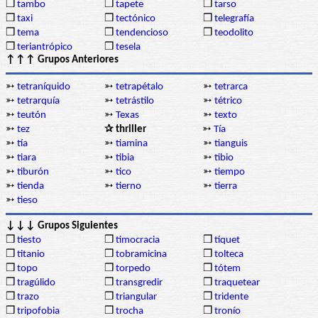
❒
tambo
❒
tapete
❒
tarso
❒
taxi
❒
tectónico
❒
telegrafía
❒
tema
❒
tendencioso
❒
teodolito
❒
teriantrópico
❒
tesela
↑↑↑ Grupos Anteriores
➳
tetraníquido
➳
tetrapétalo
➳
tetrarca
➳
tetrarquía
➳
tetrástilo
➳
tétrico
➳
teutón
➳
Texas
➳
texto
➳
tez
✰ thriller
➳
Tía
➳
tía
➳
tiamina
➳
tianguis
➳
tiara
➳
tibia
➳
tibio
➳
tiburón
➳
tico
➳
tiempo
➳
tienda
➳
tierno
➳
tierra
➳
tieso
↓↓↓ Grupos Siguientes
❒
tiesto
❒
timocracia
❒
tíquet
❒
titanio
❒
tobramicina
❒
tolteca
❒
topo
❒
torpedo
❒
tótem
❒
tragúlido
❒
transgredir
❒
traquetear
❒
trazo
❒
triangular
❒
tridente
❒
tripofobia
❒
trocha
❒
tronío