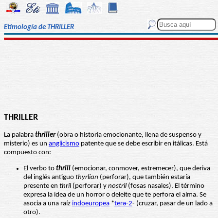
Etimología de THRILLER
THRILLER
La palabra
thriller
(obra o historia emocionante, llena de suspenso y
misterio) es un
anglicismo
patente que se debe escribir en itálicas. Está
compuesto con:
El verbo to
thrill
(emocionar, conmover, estremecer), que deriva
del inglés antiguo
thyrlian
(perforar), que también estaría
presente en
thril
(perforar) y
nostril
(fosas nasales). El término
expresa la idea de un horror o deleite que te perfora el alma. Se
asocia a una raíz
indoeuropea
*
terə-2
- (cruzar, pasar de un lado a
otro).