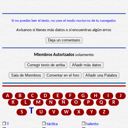
Si no puedes leer el texto, no uses el modo nocturno de tu navegador.
Avísanos si tienes más datos o si encuentras algún error.
Miembros Autorizados
solamente:
A
B
C
D
E
F
G
H
I
J
K
L
M
N
Ñ
O
P
Q
R
T
S
U
V
W
X
Y
Z
❒
T
❒
táctica
❒
talento