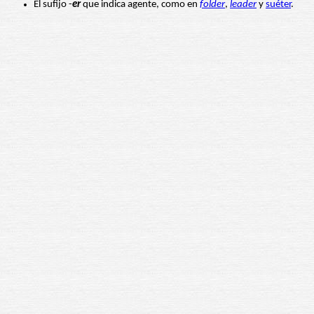
El sufijo -
er
que indica agente, como en
folder
,
leader
y
suéter
.