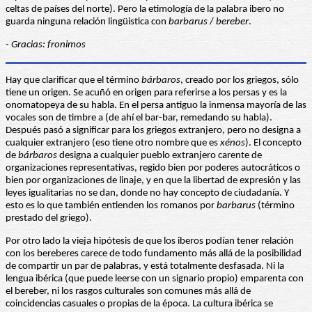
celtas de países del norte). Pero la etimología de la palabra ibero no
guarda ninguna relación lingüistica con
barbarus
/
bereber
.
- Gracias: fronimos
Hay que clarificar que el término
bárbaros
, creado por los griegos, sólo
tiene un origen. Se acuñó en origen para referirse a los persas y es la
onomatopeya de su habla. En el persa antiguo la inmensa mayoría de las
vocales son de timbre a (de ahí el bar-bar, remedando su habla).
Después pasó a significar para los griegos extranjero, pero no designa a
cualquier extranjero (eso tiene otro nombre que es
xénos
). El concepto
de
bárbaros
designa a cualquier pueblo extranjero carente de
organizaciones representativas, regido bien por poderes autocráticos o
bien por organizaciones de linaje, y en que la libertad de expresión y las
leyes igualitarias no se dan, donde no hay concepto de ciudadanía. Y
esto es lo que también entienden los romanos por
barbarus
(término
prestado del griego).
Por otro lado la vieja hipótesis de que los iberos podían tener relación
con los bereberes carece de todo fundamento más allá de la posibilidad
de compartir un par de palabras, y está totalmente desfasada. Ni la
lengua ibérica (que puede leerse con un signario propio) emparenta con
el bereber, ni los rasgos culturales son comunes más allá de
coincidencias casuales o propias de la época. La cultura ibérica se