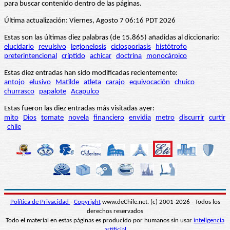
para buscar contenido dentro de las páginas.
Última actualización: Viernes, Agosto 7 06:16 PDT 2026
Estas son las últimas diez palabras (de 15.865) añadidas al diccionario:
elucidario
revulsivo
legionelosis
ciclosporiasis
histótrofo
preterintencional
críptido
achicar
doctrina
monocárpico
Estas diez entradas han sido modificadas recientemente:
antojo
elusivo
Matilde
atleta
carajo
equivocación
chuico
churrasco
papalote
Acapulco
Estas fueron las diez entradas más visitadas ayer:
mito
Dios
tomate
novela
financiero
envidia
metro
discurrir
curtir
chile
Política de Privacidad
-
Copyright
www.deChile.net. (c) 2001-2026 - Todos los
derechos reservados
Todo el material en estas páginas es producido por humanos sin usar
inteligencia
artificial