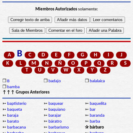
Miembros Autorizados
solamente:
B
A
C
D
E
F
G
H
I
J
K
L
M
N
Ñ
O
P
Q
R
S
T
U
V
W
X
Y
Z
❒
B
❒
badajo
❒
balalaica
❒
bamba
↑↑↑ Grupos Anteriores
➳
baptisterio
➳
baquear
➳
baquelita
➳
baqueta
➳
baquiano
➳
bar
➳
baraja
➳
barajar
➳
baranda
➳
barato
➳
báratro
➳
barba
➳
barbacana
➳
barbarismo
✰ bárbaro