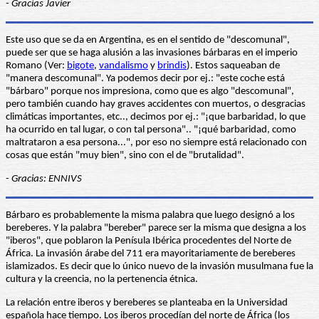
- Gracias Javier
Este uso que se da en Argentina, es en el sentido de "descomunal",
puede ser que se haga alusión a las invasiones bárbaras en el imperio
Romano (Ver:
bigote
,
vandalismo
y
brindis
). Estos saqueaban de
"manera descomunal". Ya podemos decir por ej.: "este coche está
"bárbaro" porque nos impresiona, como que es algo "descomunal",
pero también cuando hay graves accidentes con muertos, o desgracias
climáticas importantes, etc.., decimos por ej.: "¡que barbaridad, lo que
ha ocurrido en tal lugar, o con tal persona".. "¡qué barbaridad, como
maltrataron a esa persona...", por eso no siempre está relacionado con
cosas que están "muy bien", sino con el de "brutalidad".
-
Gracias: ENNIVS
Bárbaro es probablemente la misma palabra que luego designó a los
bereberes. Y la palabra "bereber" parece ser la misma que designa a los
"iberos", que poblaron la Penísula Ibérica procedentes del Norte de
África. La invasión árabe del 711 era mayoritariamente de bereberes
islamizados. Es decir que lo único nuevo de la invasión musulmana fue la
cultura y la creencia, no la pertenencia étnica.
La relación entre iberos y bereberes se planteaba en la Universidad
española hace tiempo. Los iberos procedían del norte de África (los