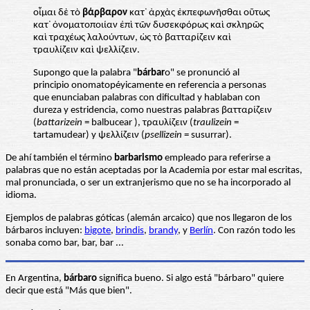
οἶμαι δὲ τὸ
βάρβαρον
κατ᾽ ἀρχὰς ἐκπεφωνῆσθαι οὕτως
κατ᾽ ὀνοματοποιίαν ἐπὶ τῶν δυσεκφόρως καὶ σκληρῶς
καὶ τραχέως λαλούντων, ὡς τὸ βατταρίζειν καὶ
τραυλίζειν καὶ ψελλίζειν.
Supongo que la palabra "
bárbar
o" se pronunció al
principio onomatopéyicamente en referencia a personas
que enunciaban palabras con dificultad y hablaban con
dureza y estridencia, como nuestras palabras βατταρίζειν
(
battarizein
= balbucear ), τραυλίζειν (
traulizein
=
tartamudear) y ψελλίζειν (
psellizein
= susurrar).
De ahí también el término
barbarismo
empleado para referirse a
palabras que no están aceptadas por la Academia por estar mal escritas,
mal pronunciada, o ser un extranjerismo que no se ha incorporado al
idioma.
Ejemplos de palabras góticas (alemán arcaico) que nos llegaron de los
bárbaros incluyen:
bigote
,
brindis
,
brandy
, y
Berlín
. Con razón todo les
sonaba como bar, bar, bar ...
En Argentina,
bárbaro
significa bueno. Si algo está "bárbaro" quiere
decir que está "Más que bien".