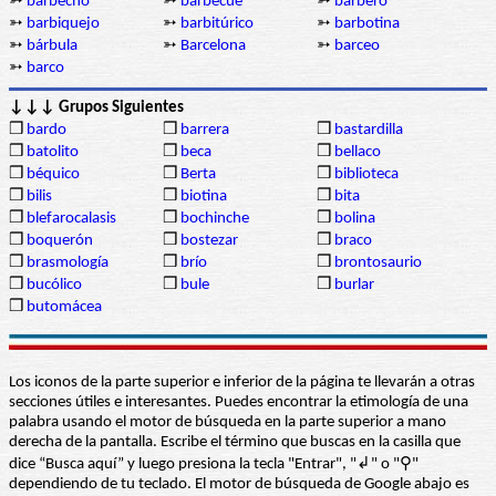
➳
barbecho
➳
barbecue
➳
barbero
➳
barbiquejo
➳
barbitúrico
➳
barbotina
➳
bárbula
➳
Barcelona
➳
barceo
➳
barco
↓↓↓ Grupos Siguientes
❒
bardo
❒
barrera
❒
bastardilla
❒
batolito
❒
beca
❒
bellaco
❒
béquico
❒
Berta
❒
biblioteca
❒
bilis
❒
biotina
❒
bita
❒
blefarocalasis
❒
bochinche
❒
bolina
❒
boquerón
❒
bostezar
❒
braco
❒
brasmología
❒
brío
❒
brontosaurio
❒
bucólico
❒
bule
❒
burlar
❒
butomácea
Los iconos de la parte superior e inferior de la página te llevarán a otras
secciones útiles e interesantes. Puedes encontrar la etimología de una
palabra usando el motor de búsqueda en la parte superior a mano
derecha de la pantalla. Escribe el término que buscas en la casilla que
dice “Busca aquí” y luego presiona la tecla "Entrar", "↲" o "⚲"
dependiendo de tu teclado. El motor de búsqueda de Google abajo es