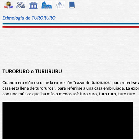
Etimología de TURORURO
TURORURO o TURURURU
Cuando era niño escuché la expresión "cazando
turoruros
" para referirs
casa esta llena de turoruros", para referirse a una casa embrujada. La ex
con una música que iba más o menos así: turo ruro, turo ruro, turo ruro...