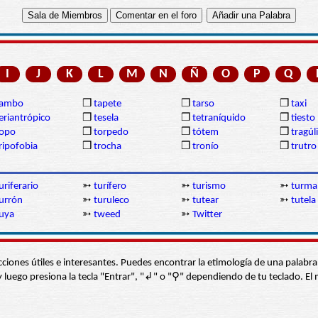
I
J
K
L
M
N
Ñ
O
P
Q
tambo
❒
tapete
❒
tarso
❒
taxi
eriantrópico
❒
tesela
❒
tetraníquido
❒
tiesto
topo
❒
torpedo
❒
tótem
❒
tragúl
ripofobia
❒
trocha
❒
tronío
❒
trutro
uriferario
➳
turífero
➳
turismo
➳
turma
urrón
➳
turuleco
➳
tutear
➳
tutela
uya
➳
tweed
➳
Twitter
s secciones útiles e interesantes. Puedes encontrar la etimología de una pal
í” y luego presiona la tecla "Entrar", "↲" o "⚲" dependiendo de tu teclado.