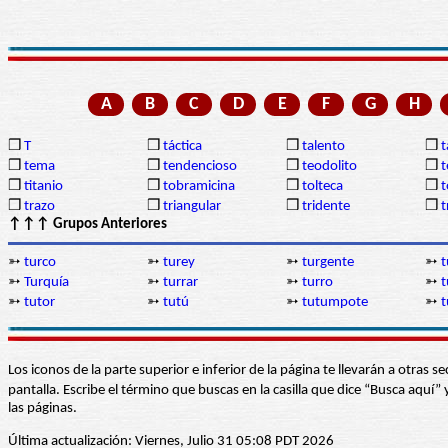
A
B
C
D
E
F
G
H
❒
T
❒
táctica
❒
talento
❒
❒
tema
❒
tendencioso
❒
teodolito
❒
t
❒
titanio
❒
tobramicina
❒
tolteca
❒
❒
trazo
❒
triangular
❒
tridente
❒
t
↑↑↑ Grupos Anteriores
➳
turco
➳
turey
➳
turgente
➳
t
➳
Turquía
➳
turrar
➳
turro
➳
t
➳
tutor
➳
tutú
➳
tutumpote
➳
t
Los iconos de la parte superior e inferior de la página te llevarán a otra
pantalla. Escribe el término que buscas en la casilla que dice “Busca aqu
las páginas.
Última actualización: Viernes, Julio 31 05:08 PDT 2026