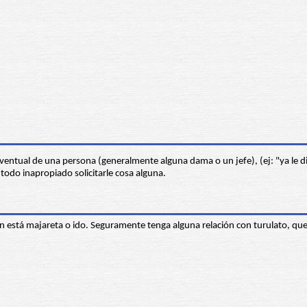
eventual de una persona (generalmente alguna dama o un jefe), (ej: "ya le die
 todo inapropiado solicitarle cosa alguna.
ien está majareta o ido. Seguramente tenga alguna relación con turulato, qu