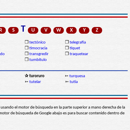
T
R
S
U
V
W
X
Y
Z
❒
tectónico
❒
telegrafía
❒
timocracia
❒
tíquet
ido
❒
transgredir
❒
traquetear
❒
tumbítulo
✰ turoruro
➳
turquesa
➳
tutelar
➳
tutía
abra usando el motor de búsqueda en la parte superior a mano derecha de la
 El motor de búsqueda de Google abajo es para buscar contenido dentro de