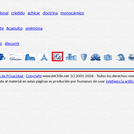
ional
críptido
achicar
doctrina
monocárpico
te
Acapulco
anémona
ro
discurrir
ca de Privacidad
-
Copyright
www.deChile.net. (c) 2001-2026 - Todos los derechos res
do el material en estas páginas es producido por humanos sin usar
inteligencia artific