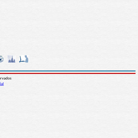
ervados
ial