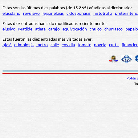
Estas son las últimas diez palabras (de 15.865) añadidas al diccionario:
elucidario
revulsivo
legionelosis
ciclosporiasis
histótrofo
preterintenc
Estas diez entradas han sido modificadas recientemente:
elusivo
Matilde
atleta
carajo
equivocación
chuico
churrasco
papalo
Estas fueron las diez entradas más visitadas ayer:
ojalá
etimología
metro
chile
envidia
tomate
novela
curtir
financie
Políti
To