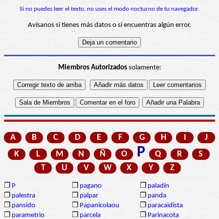
Si no puedes leer el texto, no uses el modo nocturno de tu navegador.
Avísanos si tienes más datos o si encuentras algún error.
Miembros Autorizados
solamente:
A
B
C
D
E
F
G
H
I
J
P
K
L
M
N
Ñ
O
Q
R
S
T
U
V
W
X
Y
Z
❒
P
❒
pagano
❒
paladín
❒
palestra
❒
palpar
❒
panda
❒
pansido
❒
Papanicolaou
❒
paracaidista
❒
parametrio
❒
parcela
❒
Parinacota