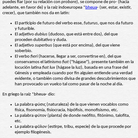
puedes fiar (por su relación con
probare
), se compone de pro- (hacia
adelante, en favor de) y la raíz indoeuropea *
bheuǝ
- (ser, estar, existir,
crecer), que también nos da en latín:
El participio de futuro del verbo esse,
futurus
, que nos da futuro
y futurible.
El adjetivo
dubius
(dudoso, que está entre dos), del que
proceden dubitativo y duda.
El adjetivo
superbus
(que está por encima), del que viene
soberbio.
El verbo
fieri
(hacerse, llegar a ser, convertirse en), del que
conservamos el latinismo
fiat
("hágase"), presente también en la
locución latina
fiat lux
(hágase la luz), basada en una frase del
Génesis y empleada cuando por fin alguien entiende una verdad
evidente, o también como divisa de grandes descubrimientos que
han provocado un vuelco tal como pasar de la noche al día.
En griego la raíz *bheuǝ- dio:
La palabra φύσις (naturaleza) de la que vienen vocablos como
física, fisonomía, fisiocracia, hipófisis, monofisismo, etc.
La palabra φύτον (planta) de donde neófito, fitónimo, talofita,
etc.
La palabra φῦλον (estirpe, tribu, especie) de la que procede por
ejemplo filogénesis.