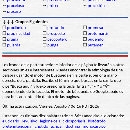
➳
procariota
➳
procatalepsis
➳
proceleusmático
➳
proceloso
➳
prócer
➳
procesión
➳
proceso
↓↓↓ Grupos Siguientes
❒
prociónido
❒
profundo
❒
promesa
❒
propincuidad
❒
prospecto
❒
protomártir
❒
pruina
❒
psocóptero
❒
pudendo
❒
pularda
❒
punga
❒
putamen
Los iconos de la parte superior e inferior de la página te llevarán a otras
secciones útiles e interesantes. Puedes encontrar la etimología de una
palabra usando el motor de búsqueda en la parte superior a mano
derecha de la pantalla. Escribe el término que buscas en la casilla que
dice “Busca aquí” y luego presiona la tecla "Entrar", "↲" o "⚲"
dependiendo de tu teclado. El motor de búsqueda de Google abajo es
para buscar contenido dentro de las páginas.
Última actualización: Viernes, Agosto 7 06:16 PDT 2026
Estas son las últimas diez palabras (de 15.865) añadidas al diccionario:
elucidario
revulsivo
legionelosis
ciclosporiasis
histótrofo
preterintencional
críptido
achicar
doctrina
monocárpico