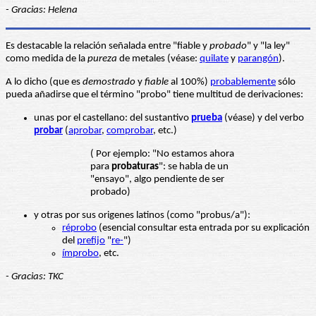
- Gracias: Helena
Es destacable la relación señalada entre "fiable y
probado
" y "la ley"
como medida de la
pureza
de metales (véase:
quilate
y
parangón
).
A lo dicho (que es
demostrado
y
fiable
al 100%)
probablemente
sólo
pueda añadirse que el término "probo" tiene multitud de derivaciones:
unas por el castellano: del sustantivo
prueba
(véase) y del verbo
probar
(
aprobar
,
comprobar
, etc.)
( Por ejemplo: "No estamos ahora
para
probaturas
": se habla de un
"ensayo", algo pendiente de ser
probado)
y otras por sus origenes latinos (como "probus/a"):
réprobo
(esencial consultar esta entrada por su explicación
del
prefijo
"
re-
")
ímprobo
, etc.
- Gracias: TKC