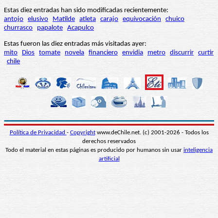
Estas diez entradas han sido modificadas recientemente:
antojo
elusivo
Matilde
atleta
carajo
equivocación
chuico
churrasco
papalote
Acapulco
Estas fueron las diez entradas más visitadas ayer:
mito
Dios
tomate
novela
financiero
envidia
metro
discurrir
curtir
chile
Política de Privacidad
-
Copyright
www.deChile.net. (c) 2001-2026 - Todos los
derechos reservados
Todo el material en estas páginas es producido por humanos sin usar
inteligencia
artificial