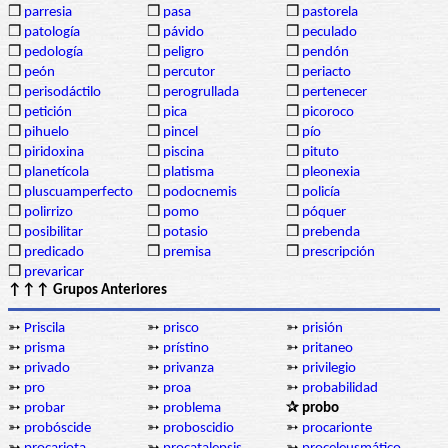
❒
parresia
❒
pasa
❒
pastorela
❒
patología
❒
pávido
❒
peculado
❒
pedología
❒
peligro
❒
pendón
❒
peón
❒
percutor
❒
periacto
❒
perisodáctilo
❒
perogrullada
❒
pertenecer
❒
petición
❒
pica
❒
picoroco
❒
pihuelo
❒
pincel
❒
pío
❒
piridoxina
❒
piscina
❒
pituto
❒
planetícola
❒
platisma
❒
pleonexia
❒
pluscuamperfecto
❒
podocnemis
❒
policía
❒
polirrizo
❒
pomo
❒
póquer
❒
posibilitar
❒
potasio
❒
prebenda
❒
predicado
❒
premisa
❒
prescripción
❒
prevaricar
↑↑↑ Grupos Anteriores
➳
Priscila
➳
prisco
➳
prisión
➳
prisma
➳
prístino
➳
pritaneo
➳
privado
➳
privanza
➳
privilegio
➳
pro
➳
proa
➳
probabilidad
➳
probar
➳
problema
✰ probo
➳
probóscide
➳
proboscidio
➳
procarionte