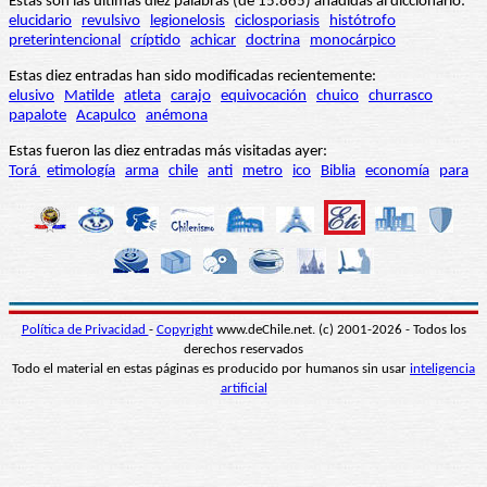
Estas son las últimas diez palabras (de 15.865) añadidas al diccionario:
elucidario
revulsivo
legionelosis
ciclosporiasis
histótrofo
preterintencional
críptido
achicar
doctrina
monocárpico
Estas diez entradas han sido modificadas recientemente:
elusivo
Matilde
atleta
carajo
equivocación
chuico
churrasco
papalote
Acapulco
anémona
Estas fueron las diez entradas más visitadas ayer:
Torá
etimología
arma
chile
anti
metro
ico
Biblia
economía
para
Política de Privacidad
-
Copyright
www.deChile.net. (c) 2001-2026 - Todos los
derechos reservados
Todo el material en estas páginas es producido por humanos sin usar
inteligencia
artificial