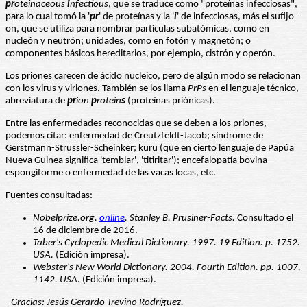
pr
oteinaceous
i
nfectious
, que se traduce como "proteínas infecciosas",
para lo cual tomó la '
pr
' de proteínas y la '
i
' de infecciosas, más el sufijo -
on, que se utiliza para nombrar partículas subatómicas, como en
nucleón y neutrón; unidades, como en fotón y magnetón; o
componentes básicos hereditarios, por ejemplo, cistrón y operón.
Los priones carecen de ácido nucleico, pero de algún modo se relacionan
con los virus y viriones. También se los llama
PrPs
en el lenguaje técnico,
abreviatura de
pr
ion
p
rotein
s
(proteínas priónicas).
Entre las enfermedades reconocidas que se deben a los priones,
podemos citar: enfermedad de Creutzfeldt-Jacob; síndrome de
Gerstmann-Strüssler-Scheinker; kuru (que en cierto lenguaje de Papúa
Nueva Guinea significa 'temblar', 'titiritar'); encefalopatía bovina
espongiforme o enfermedad de las vacas locas, etc.
Fuentes consultadas:
Nobelprize.org.
online
. Stanley B. Prusiner-Facts.
Consultado el
16 de diciembre de 2016.
Taber's Cyclopedic Medical Dictionary. 1997. 19 Edition. p. 1752.
USA.
(Edición impresa).
Webster's New World Dictionary. 2004. Fourth Edition. pp. 1007,
1142. USA
. (Edición impresa).
- Gracias: Jesús Gerardo Treviño Rodríguez.