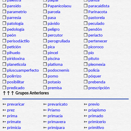
❒
palestra
❒
palpar
❒
panda
❒
pansido
❒
Papanicolaou
❒
paracaidista
❒
parametrio
❒
parcela
❒
Parinacota
❒
parresia
❒
pasa
❒
pastorela
❒
patología
❒
pávido
❒
peculado
❒
pedología
❒
peligro
❒
pendón
❒
peón
❒
percutor
❒
periacto
❒
perisodáctilo
❒
perogrullada
❒
pertenecer
❒
petición
❒
pica
❒
picoroco
❒
pihuelo
❒
pincel
❒
pío
❒
piridoxina
❒
piscina
❒
pituto
❒
planetícola
❒
platisma
❒
pleonexia
❒
pluscuamperfecto
❒
podocnemis
❒
policía
❒
polirrizo
❒
pomo
❒
póquer
❒
posibilitar
❒
potasio
❒
prebenda
❒
predicado
❒
premisa
❒
prescripción
↑↑↑ Grupos Anteriores
➳
prevaricar
➳
prevaricato
➳
previo
➳
prez
➳
Príamo
➳
priapismo
➳
prima
➳
primacía
➳
primado
➳
primate
➳
primavera
➳
primicerio
➳
primicia
➳
primípara
➳
primitivo