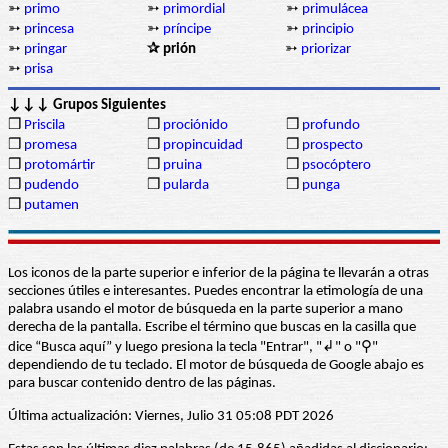
➳
primo
➳
primordial
➳
primulácea
➳
princesa
➳
príncipe
➳
principio
➳
pringar
✰ prión
➳
priorizar
➳
prisa
↓↓↓ Grupos Siguientes
❒
Priscila
❒
prociónido
❒
profundo
❒
promesa
❒
propincuidad
❒
prospecto
❒
protomártir
❒
pruina
❒
psocóptero
❒
pudendo
❒
pularda
❒
punga
❒
putamen
Los iconos de la parte superior e inferior de la página te llevarán a otras
secciones útiles e interesantes. Puedes encontrar la etimología de una
palabra usando el motor de búsqueda en la parte superior a mano
derecha de la pantalla. Escribe el término que buscas en la casilla que
dice “Busca aquí” y luego presiona la tecla "Entrar", "↲" o "⚲"
dependiendo de tu teclado. El motor de búsqueda de Google abajo es
para buscar contenido dentro de las páginas.
Última actualización: Viernes, Julio 31 05:08 PDT 2026