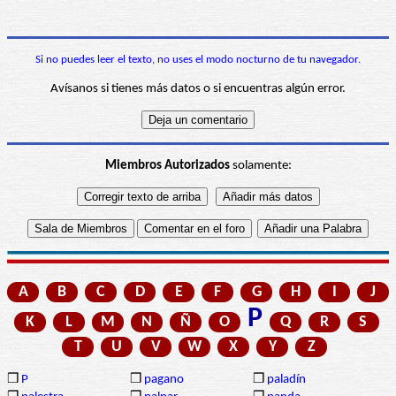
Si no puedes leer el texto, no uses el modo nocturno de tu navegador.
Avísanos si tienes más datos o si encuentras algún error.
Miembros Autorizados
solamente:
A
B
C
D
E
F
G
H
I
J
P
K
L
M
N
Ñ
O
Q
R
S
T
U
V
W
X
Y
Z
❒
P
❒
pagano
❒
paladín