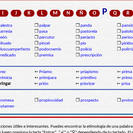
P
I
J
K
L
M
N
Ñ
O
Q
R
alestra
❒
palpar
❒
panda
❒
pansi
arresia
❒
pasa
❒
pastorela
❒
patolo
peón
❒
percutor
❒
periacto
❒
periso
ihuelo
❒
pincel
❒
pío
❒
pirido
luscuamperfecto
❒
podocnemis
❒
policía
❒
polirr
redicado
❒
premisa
❒
prescripción
rez
➳
Príamo
➳
priapismo
➳
prima
rimicia
➳
primípara
➳
primitivo
➳
primo
ringar
➳
prión
➳
priorizar
➳
prisa
promesa
❒
propincuidad
❒
prospecto
❒
proto
putamen
s secciones útiles e interesantes. Puedes encontrar la etimología de una pal
í” y luego presiona la tecla "Entrar", "↲" o "⚲" dependiendo de tu teclado.