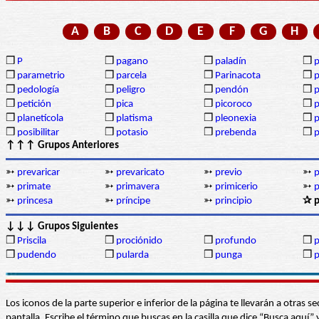
A
B
C
D
E
F
G
H
❒
P
❒
pagano
❒
paladín
❒
p
❒
parametrio
❒
parcela
❒
Parinacota
❒
p
❒
pedología
❒
peligro
❒
pendón
❒
❒
petición
❒
pica
❒
picoroco
❒
p
❒
planetícola
❒
platisma
❒
pleonexia
❒
p
❒
posibilitar
❒
potasio
❒
prebenda
❒
p
↑↑↑ Grupos Anteriores
➳
prevaricar
➳
prevaricato
➳
previo
➳
p
➳
primate
➳
primavera
➳
primicerio
➳
p
➳
princesa
➳
príncipe
➳
principio
✰ p
↓↓↓ Grupos Siguientes
❒
Priscila
❒
prociónido
❒
profundo
❒
❒
pudendo
❒
pularda
❒
punga
❒
Los iconos de la parte superior e inferior de la página te llevarán a otra
pantalla. Escribe el término que buscas en la casilla que dice “Busca aqu