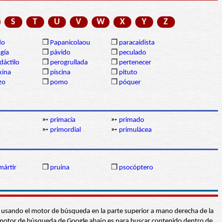
S
T
U
V
W
X
Y
Z
do
❒
Papanicolaou
❒
paracaidista
gía
❒
pávido
❒
peculado
dáctilo
❒
perogrullada
❒
pertenecer
xina
❒
piscina
❒
pituto
izo
❒
pomo
❒
póquer
➳
primacía
➳
primado
➳
primordial
➳
primulácea
mártir
❒
pruina
❒
psocóptero
abra usando el motor de búsqueda en la parte superior a mano derecha de la
 El motor de búsqueda de Google abajo es para buscar contenido dentro de