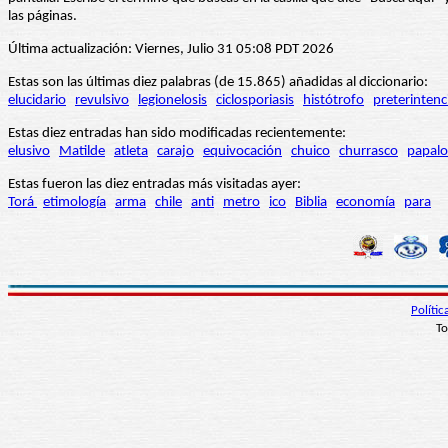
las páginas.
Última actualización: Viernes, Julio 31 05:08 PDT 2026
Estas son las últimas diez palabras (de 15.865) añadidas al diccionario:
elucidario
revulsivo
legionelosis
ciclosporiasis
histótrofo
preterintenc
Estas diez entradas han sido modificadas recientemente:
elusivo
Matilde
atleta
carajo
equivocación
chuico
churrasco
papalo
Estas fueron las diez entradas más visitadas ayer:
Torá
etimología
arma
chile
anti
metro
ico
Biblia
economía
para
Políti
To