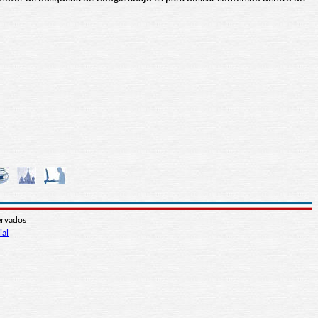
ervados
ial