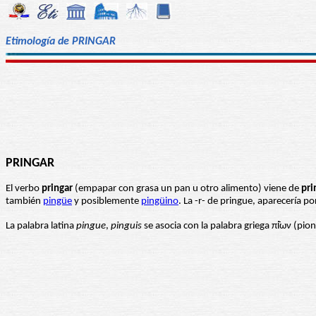
Etimología de PRINGAR
PRINGAR
El verbo
pringar
(empapar con grasa un pan u otro alimento) viene de
pri
también
pingüe
y posiblemente
pingüino
. La -r- de pringue, aparecería p
La palabra latina
pingue
,
pinguis
se asocia con la palabra griega πί̄ων (pion