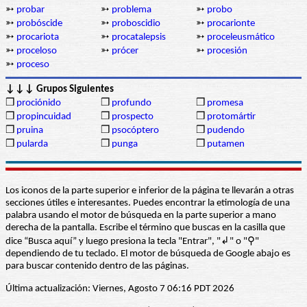
➳
probar
➳
problema
➳
probo
➳
probóscide
➳
proboscidio
➳
procarionte
➳
procariota
➳
procatalepsis
➳
proceleusmático
➳
proceloso
➳
prócer
➳
procesión
➳
proceso
↓↓↓ Grupos Siguientes
❒
prociónido
❒
profundo
❒
promesa
❒
propincuidad
❒
prospecto
❒
protomártir
❒
pruina
❒
psocóptero
❒
pudendo
❒
pularda
❒
punga
❒
putamen
Los iconos de la parte superior e inferior de la página te llevarán a otras
secciones útiles e interesantes. Puedes encontrar la etimología de una
palabra usando el motor de búsqueda en la parte superior a mano
derecha de la pantalla. Escribe el término que buscas en la casilla que
dice “Busca aquí” y luego presiona la tecla "Entrar", "↲" o "⚲"
dependiendo de tu teclado. El motor de búsqueda de Google abajo es
para buscar contenido dentro de las páginas.
Última actualización: Viernes, Agosto 7 06:16 PDT 2026