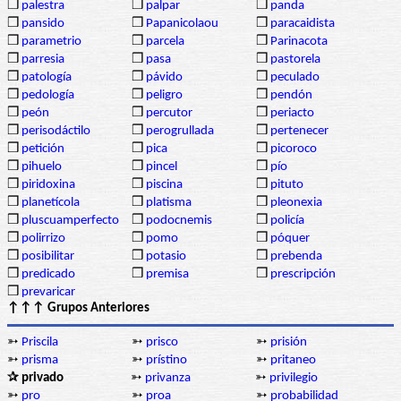
❒
palestra
❒
palpar
❒
panda
❒
pansido
❒
Papanicolaou
❒
paracaidista
❒
parametrio
❒
parcela
❒
Parinacota
❒
parresia
❒
pasa
❒
pastorela
❒
patología
❒
pávido
❒
peculado
❒
pedología
❒
peligro
❒
pendón
❒
peón
❒
percutor
❒
periacto
❒
perisodáctilo
❒
perogrullada
❒
pertenecer
❒
petición
❒
pica
❒
picoroco
❒
pihuelo
❒
pincel
❒
pío
❒
piridoxina
❒
piscina
❒
pituto
❒
planetícola
❒
platisma
❒
pleonexia
❒
pluscuamperfecto
❒
podocnemis
❒
policía
❒
polirrizo
❒
pomo
❒
póquer
❒
posibilitar
❒
potasio
❒
prebenda
❒
predicado
❒
premisa
❒
prescripción
❒
prevaricar
↑↑↑ Grupos Anteriores
➳
Priscila
➳
prisco
➳
prisión
➳
prisma
➳
prístino
➳
pritaneo
✰ privado
➳
privanza
➳
privilegio
➳
pro
➳
proa
➳
probabilidad