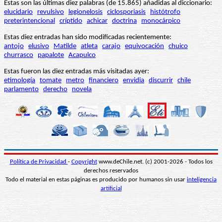
Estas son las últimas diez palabras (de 15.865) añadidas al diccionario:
elucidario
revulsivo
legionelosis
ciclosporiasis
histótrofo
preterintencional
críptido
achicar
doctrina
monocárpico
Estas diez entradas han sido modificadas recientemente:
antojo
elusivo
Matilde
atleta
carajo
equivocación
chuico
churrasco
papalote
Acapulco
Estas fueron las diez entradas más visitadas ayer:
etimología
tomate
metro
financiero
envidia
discurrir
chile
parlamento
derecho
novela
Política de Privacidad
-
Copyright
www.deChile.net. (c) 2001-2026 - Todos los
derechos reservados
Todo el material en estas páginas es producido por humanos sin usar
inteligencia
artificial