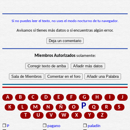
Si no puedes leer el texto, no uses el modo nocturno de tu navegador.
Avísanos si tienes más datos o si encuentras algún error.
Miembros Autorizados
solamente:
A
B
C
D
E
F
G
H
I
J
P
K
L
M
N
Ñ
O
Q
R
S
T
U
V
W
X
Y
Z
❒
P
❒
pagano
❒
paladín