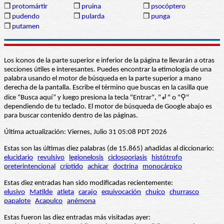
❒
protomártir
❒
pruina
❒
psocóptero
❒
pudendo
❒
pularda
❒
punga
❒
putamen
Los iconos de la parte superior e inferior de la página te llevarán a otras
secciones útiles e interesantes. Puedes encontrar la etimología de una
palabra usando el motor de búsqueda en la parte superior a mano
derecha de la pantalla. Escribe el término que buscas en la casilla que
dice “Busca aquí” y luego presiona la tecla "Entrar", "↲" o "⚲"
dependiendo de tu teclado. El motor de búsqueda de Google abajo es
para buscar contenido dentro de las páginas.
Última actualización: Viernes, Julio 31 05:08 PDT 2026
Estas son las últimas diez palabras (de 15.865) añadidas al diccionario:
elucidario
revulsivo
legionelosis
ciclosporiasis
histótrofo
preterintencional
críptido
achicar
doctrina
monocárpico
Estas diez entradas han sido modificadas recientemente:
elusivo
Matilde
atleta
carajo
equivocación
chuico
churrasco
papalote
Acapulco
anémona
Estas fueron las diez entradas más visitadas ayer: