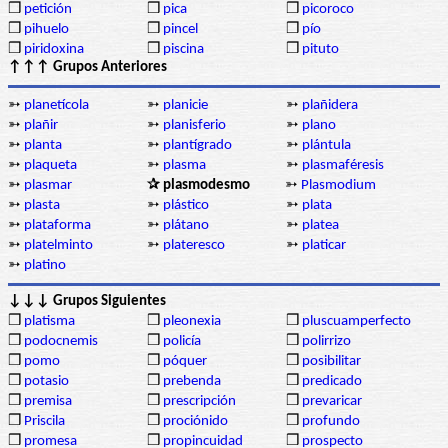
❒
petición
❒
pica
❒
picoroco
❒
pihuelo
❒
pincel
❒
pío
❒
piridoxina
❒
piscina
❒
pituto
↑↑↑ Grupos Anteriores
➳
planetícola
➳
planicie
➳
plañidera
➳
plañir
➳
planisferio
➳
plano
➳
planta
➳
plantígrado
➳
plántula
➳
plaqueta
➳
plasma
➳
plasmaféresis
➳
plasmar
✰ plasmodesmo
➳
Plasmodium
➳
plasta
➳
plástico
➳
plata
➳
plataforma
➳
plátano
➳
platea
➳
platelminto
➳
plateresco
➳
platicar
➳
platino
↓↓↓ Grupos Siguientes
❒
platisma
❒
pleonexia
❒
pluscuamperfecto
❒
podocnemis
❒
policía
❒
polirrizo
❒
pomo
❒
póquer
❒
posibilitar
❒
potasio
❒
prebenda
❒
predicado
❒
premisa
❒
prescripción
❒
prevaricar
❒
Priscila
❒
prociónido
❒
profundo
❒
promesa
❒
propincuidad
❒
prospecto