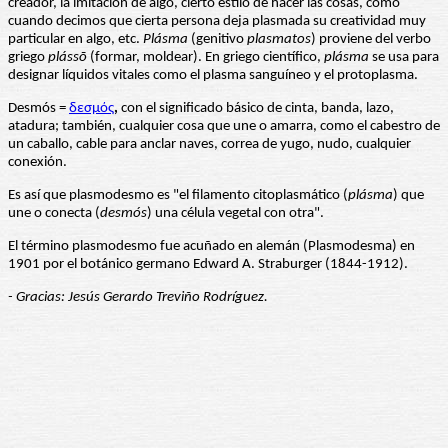
creador, la imitación de algo, cierto estilo de hacer las cosas, como
cuando decimos que cierta persona deja plasmada su creatividad muy
particular en algo, etc.
Plásma
(genitivo
plasmatos
) proviene del verbo
griego
pláss
ō
(formar, moldear). En griego científico,
plásma
se usa para
designar líquidos vitales como el plasma sanguíneo y el protoplasma.
Desmós =
δεσμός
,
con el significado básico de cinta, banda, lazo,
atadura; también, cualquier cosa que une o amarra, como el cabestro de
un caballo, cable para anclar naves, correa de yugo, nudo, cualquier
conexión.
Es así que plasmodesmo es "el filamento citoplasmático (
plásma
) que
une o conecta (
desmós
) una célula vegetal con otra".
El término plasmodesmo fue acuñado en alemán (Plasmodesma) en
1901 por el botánico germano Edward A. Straburger (1844-1912).
- Gracias: Jesús Gerardo Treviño Rodríguez.