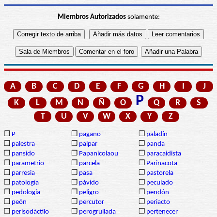
Miembros Autorizados
solamente:
A
B
C
D
E
F
G
H
I
J
P
K
L
M
N
Ñ
O
Q
R
S
T
U
V
W
X
Y
Z
❒
P
❒
pagano
❒
paladín
❒
palestra
❒
palpar
❒
panda
❒
pansido
❒
Papanicolaou
❒
paracaidista
❒
parametrio
❒
parcela
❒
Parinacota
❒
parresia
❒
pasa
❒
pastorela
❒
patología
❒
pávido
❒
peculado
❒
pedología
❒
peligro
❒
pendón
❒
peón
❒
percutor
❒
periacto
❒
perisodáctilo
❒
perogrullada
❒
pertenecer