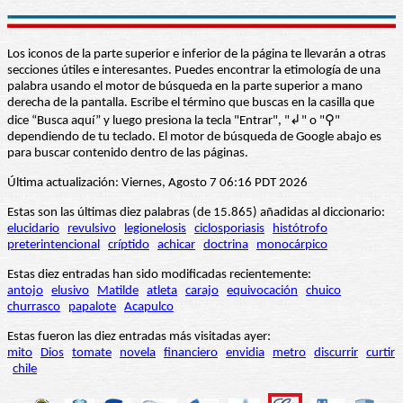
Los iconos de la parte superior e inferior de la página te llevarán a otras
secciones útiles e interesantes. Puedes encontrar la etimología de una
palabra usando el motor de búsqueda en la parte superior a mano
derecha de la pantalla. Escribe el término que buscas en la casilla que
dice “Busca aquí” y luego presiona la tecla "Entrar", "↲" o "⚲"
dependiendo de tu teclado. El motor de búsqueda de Google abajo es
para buscar contenido dentro de las páginas.
Última actualización: Viernes, Agosto 7 06:16 PDT 2026
Estas son las últimas diez palabras (de 15.865) añadidas al diccionario:
elucidario
revulsivo
legionelosis
ciclosporiasis
histótrofo
preterintencional
críptido
achicar
doctrina
monocárpico
Estas diez entradas han sido modificadas recientemente:
antojo
elusivo
Matilde
atleta
carajo
equivocación
chuico
churrasco
papalote
Acapulco
Estas fueron las diez entradas más visitadas ayer:
mito
Dios
tomate
novela
financiero
envidia
metro
discurrir
curtir
chile