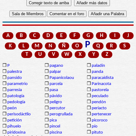
A
B
C
D
E
F
G
H
I
J
P
K
L
M
N
Ñ
O
Q
R
S
T
U
V
W
X
Y
Z
❒
P
❒
pagano
❒
paladín
❒
palestra
❒
palpar
❒
panda
❒
pansido
❒
Papanicolaou
❒
paracaidista
❒
parametrio
❒
parcela
❒
Parinacota
❒
parresia
❒
pasa
❒
pastorela
❒
patología
❒
pávido
❒
peculado
❒
pedología
❒
peligro
❒
pendón
❒
peón
❒
percutor
❒
periacto
❒
perisodáctilo
❒
perogrullada
❒
pertenecer
❒
petición
❒
pica
❒
picoroco
❒
pihuelo
❒
pincel
❒
pío
❒
piridoxina
❒
piscina
❒
pituto