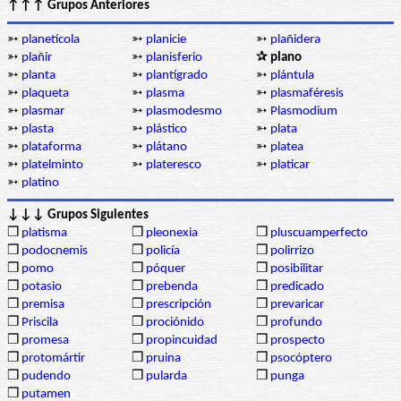
↑↑↑ Grupos Anteriores
➳
planetícola
➳
planicie
➳
plañidera
➳
plañir
➳
planisferio
✰ plano
➳
planta
➳
plantígrado
➳
plántula
➳
plaqueta
➳
plasma
➳
plasmaféresis
➳
plasmar
➳
plasmodesmo
➳
Plasmodium
➳
plasta
➳
plástico
➳
plata
➳
plataforma
➳
plátano
➳
platea
➳
platelminto
➳
plateresco
➳
platicar
➳
platino
↓↓↓ Grupos Siguientes
❒
platisma
❒
pleonexia
❒
pluscuamperfecto
❒
podocnemis
❒
policía
❒
polirrizo
❒
pomo
❒
póquer
❒
posibilitar
❒
potasio
❒
prebenda
❒
predicado
❒
premisa
❒
prescripción
❒
prevaricar
❒
Priscila
❒
prociónido
❒
profundo
❒
promesa
❒
propincuidad
❒
prospecto
❒
protomártir
❒
pruina
❒
psocóptero
❒
pudendo
❒
pularda
❒
punga
❒
putamen