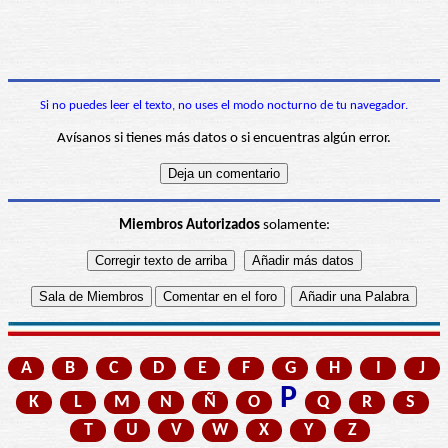
Si no puedes leer el texto, no uses el modo nocturno de tu navegador.
Avísanos si tienes más datos o si encuentras algún error.
Miembros Autorizados
solamente:
A
B
C
D
E
F
G
H
I
J
P
K
L
M
N
Ñ
O
Q
R
S
T
U
V
W
X
Y
Z