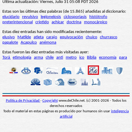
Última actualización: Viernes, Julio 31 05:08 PDT 2026
Estas son las últimas diez palabras (de 15.865) añadidas al diccionario:
elucidario
revulsivo
legionelosis
ciclosporiasis
histótrofo
preterintencional
críptido
achicar
doctrina
monocárpico
Estas diez entradas han sido modificadas recientemente:
elusivo
Matilde
atleta
carajo
equivocación
chuico
churrasco
papalote
Acapulco
anémona
Estas fueron las diez entradas más visitadas ayer:
Torá
etimología
arma
chile
anti
metro
ico
Biblia
economía
para
Política de Privacidad
-
Copyright
www.deChile.net. (c) 2001-2026 - Todos los
derechos reservados
Todo el material en estas páginas es producido por humanos sin usar
inteligencia
artificial