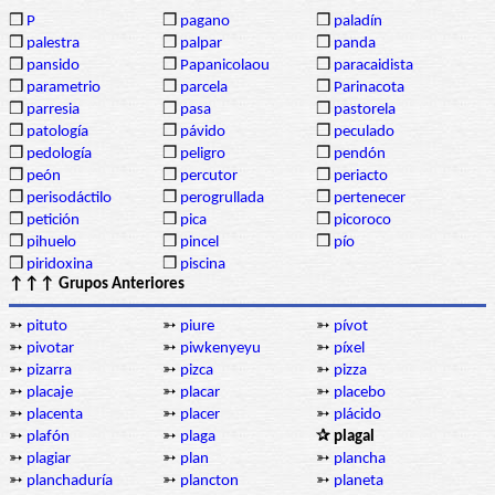
❒
P
❒
pagano
❒
paladín
❒
palestra
❒
palpar
❒
panda
❒
pansido
❒
Papanicolaou
❒
paracaidista
❒
parametrio
❒
parcela
❒
Parinacota
❒
parresia
❒
pasa
❒
pastorela
❒
patología
❒
pávido
❒
peculado
❒
pedología
❒
peligro
❒
pendón
❒
peón
❒
percutor
❒
periacto
❒
perisodáctilo
❒
perogrullada
❒
pertenecer
❒
petición
❒
pica
❒
picoroco
❒
pihuelo
❒
pincel
❒
pío
❒
piridoxina
❒
piscina
↑↑↑ Grupos Anteriores
➳
pituto
➳
piure
➳
pívot
➳
pivotar
➳
piwkenyeyu
➳
píxel
➳
pizarra
➳
pizca
➳
pizza
➳
placaje
➳
placar
➳
placebo
➳
placenta
➳
placer
➳
plácido
➳
plafón
➳
plaga
✰ plagal
➳
plagiar
➳
plan
➳
plancha
➳
planchaduría
➳
plancton
➳
planeta