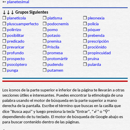
➳
planetesimal
↓↓↓ Grupos Siguientes
❒
planetícola
❒
platisma
❒
pleonexia
❒
pluscuamperfecto
❒
podocnemis
❒
policía
❒
polirrizo
❒
pomo
❒
póquer
❒
posibilitar
❒
potasio
❒
prebenda
❒
predicado
❒
premisa
❒
prescripción
❒
prevaricar
❒
Priscila
❒
prociónido
❒
profundo
❒
promesa
❒
propincuidad
❒
prospecto
❒
protomártir
❒
pruina
❒
psocóptero
❒
pudendo
❒
pularda
❒
punga
❒
putamen
Los iconos de la parte superior e inferior de la página te llevarán a otras
secciones útiles e interesantes. Puedes encontrar la etimología de una
palabra usando el motor de búsqueda en la parte superior a mano
derecha de la pantalla. Escribe el término que buscas en la casilla que
dice “Busca aquí” y luego presiona la tecla "Entrar", "↲" o "⚲"
dependiendo de tu teclado. El motor de búsqueda de Google abajo es
para buscar contenido dentro de las páginas.