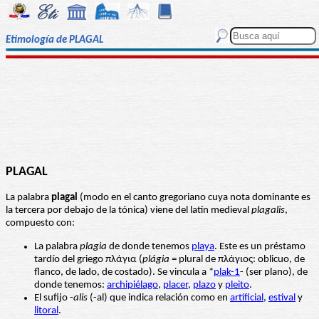
Etimología de PLAGAL
PLAGAL
La palabra
plagal
(modo en el canto gregoriano cuya nota dominante es
la tercera por debajo de la tónica) viene del latín medieval
plagalis
,
compuesto con:
La palabra
plagia
de donde tenemos
playa
. Este es un préstamo
tardío del griego πλάγια (
plágia
= plural de πλάγιος: oblicuo, de
flanco, de lado, de costado). Se vincula a *
plak-1
- (ser plano), de
donde tenemos:
archipiélago
,
placer
,
plazo
y
pleito
.
El sufijo -
alis
(-al) que indica relación como en
artificial
,
estival
y
litoral
.