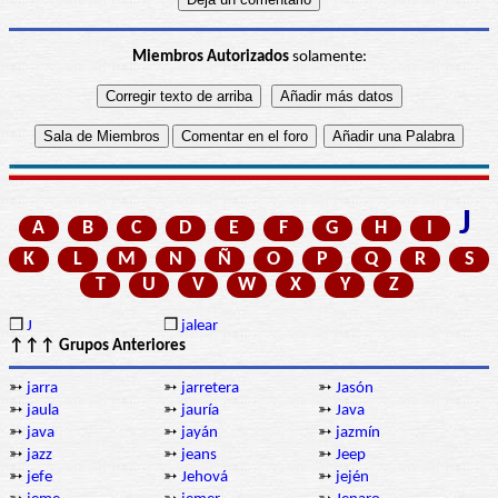
Miembros Autorizados
solamente:
J
A
B
C
D
E
F
G
H
I
K
L
M
N
Ñ
O
P
Q
R
S
T
U
V
W
X
Y
Z
❒
J
❒
jalear
↑↑↑ Grupos Anteriores
➳
jarra
➳
jarretera
➳
Jasón
➳
jaula
➳
jauría
➳
Java
➳
java
➳
jayán
➳
jazmín
➳
jazz
➳
jeans
➳
Jeep
➳
jefe
➳
Jehová
➳
jején