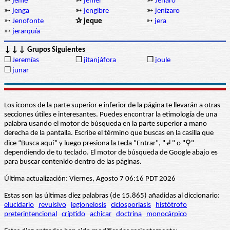
➳
jeme
➳
jemer
➳
Jenaro
➳
jenga
➳
jengibre
➳
jenízaro
➳
Jenofonte
✰ jeque
➳
jera
➳
jerarquía
↓↓↓ Grupos Siguientes
❒
Jeremías
❒
jitanjáfora
❒
joule
❒
junar
Los iconos de la parte superior e inferior de la página te llevarán a otras
secciones útiles e interesantes. Puedes encontrar la etimología de una
palabra usando el motor de búsqueda en la parte superior a mano
derecha de la pantalla. Escribe el término que buscas en la casilla que
dice “Busca aquí” y luego presiona la tecla "Entrar", "↲" o "⚲"
dependiendo de tu teclado. El motor de búsqueda de Google abajo es
para buscar contenido dentro de las páginas.
Última actualización: Viernes, Agosto 7 06:16 PDT 2026
Estas son las últimas diez palabras (de 15.865) añadidas al diccionario:
elucidario
revulsivo
legionelosis
ciclosporiasis
histótrofo
preterintencional
críptido
achicar
doctrina
monocárpico