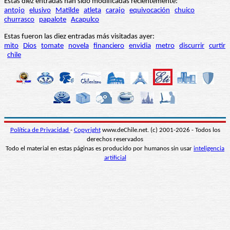
Estas diez entradas han sido modificadas recientemente:
antojo
elusivo
Matilde
atleta
carajo
equivocación
chuico
churrasco
papalote
Acapulco
Estas fueron las diez entradas más visitadas ayer:
mito
Dios
tomate
novela
financiero
envidia
metro
discurrir
curtir
chile
Política de Privacidad
-
Copyright
www.deChile.net. (c) 2001-2026 - Todos los
derechos reservados
Todo el material en estas páginas es producido por humanos sin usar
inteligencia
artificial