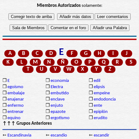
Miembros Autorizados
solamente:
E
A
B
C
D
F
G
H
I
J
K
L
M
N
Ñ
O
P
Q
R
S
T
U
V
W
X
Y
Z
❒
E
❒
economía
❒
edil
❒
egoísmo
❒
Electra
❒
elipsis
❒
embalaje
❒
embutido
❒
empeine
❒
enajenar
❒
enclave
❒
endodoncia
❒
enfermo
❒
enjuto
❒
ente
❒
entrenar
❒
epazote
❒
epiplón
❒
equino
❒
ergotismo
❒
erudito
↑↑↑ Grupos Anteriores
➳
Escandinavia
➳
escandio
➳
escandir