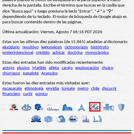
palabra usando el motor de búsqueda en la parte superior a mano
derecha de la pantalla. Escribe el término que buscas en la casilla que
dice “Busca aquí” y luego presiona la tecla "Entrar", "↲" o "⚲"
dependiendo de tu teclado. El motor de búsqueda de Google abajo es
para buscar contenido dentro de las páginas.
Última actualización: Viernes, Agosto 7 06:16 PDT 2026
Estas son las últimas diez palabras (de 15.865) añadidas al diccionario:
elucidario
revulsivo
legionelosis
ciclosporiasis
histótrofo
preterintencional
críptido
achicar
doctrina
monocárpico
Estas diez entradas han sido modificadas recientemente:
antojo
elusivo
Matilde
atleta
carajo
equivocación
chuico
churrasco
papalote
Acapulco
Estas fueron las diez entradas más visitadas ayer:
escaparate
etimología
envidia
tomate
metro
chile
discurrir
financiero
curtir
púnico