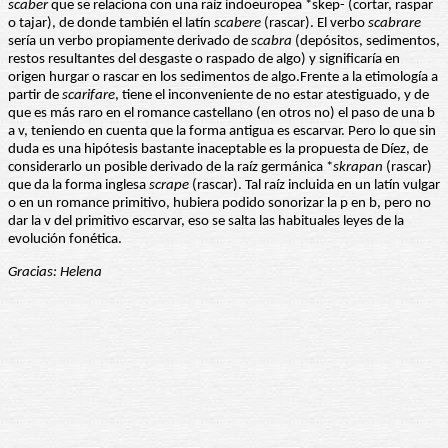
scaber
que se relaciona con una raíz indoeuropea *skep- (cortar, raspar
o tajar), de donde también el latín
scabere
(rascar). El verbo
scabrare
sería un verbo propiamente derivado de
scabra
(depósitos, sedimentos,
restos resultantes del desgaste o raspado de algo) y significaría en
origen hurgar o rascar en los sedimentos de algo.Frente a la etimología a
partir de
scarifare
, tiene el inconveniente de no estar atestiguado, y de
que es más raro en el romance castellano (en otros no) el paso de una b
a v, teniendo en cuenta que la forma antigua es escarvar. Pero lo que sin
duda es una hipótesis bastante inaceptable es la propuesta de Díez, de
considerarlo un posible derivado de la raíz germánica *
skrapan
(rascar)
que da la forma inglesa
scrape
(rascar). Tal raíz incluida en un latín vulgar
o en un romance primitivo, hubiera podido sonorizar la p en b, pero no
dar la v del primitivo escarvar, eso se salta las habituales leyes de la
evolución fonética.
Gracias: Helena