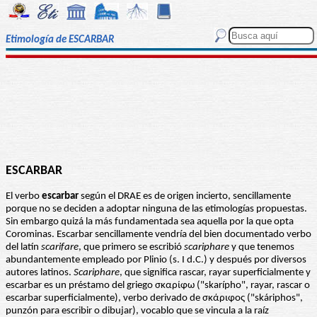
Etimología de ESCARBAR
ESCARBAR
El verbo
escarbar
según el DRAE es de origen incierto, sencillamente
porque no se deciden a adoptar ninguna de las etimologías propuestas.
Sin embargo quizá la más fundamentada sea aquella por la que opta
Corominas. Escarbar sencillamente vendría del bien documentado verbo
del latín
scarifare
, que primero se escribió
scariphare
y que tenemos
abundantemente empleado por Plinio (s. I d.C.) y después por diversos
autores latinos.
Scariphare
, que significa rascar, rayar superficialmente y
escarbar es un préstamo del griego σκαρίφω ("skarípho", rayar, rascar o
escarbar superficialmente), verbo derivado de σκάριφος ("skáriphos",
punzón para escribir o dibujar), vocablo que se vincula a la raíz