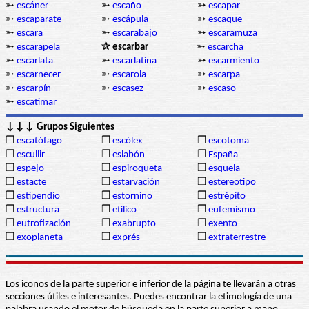
➳
escáner
➳
escaño
➳
escapar
➳
escaparate
➳
escápula
➳
escaque
➳
escara
➳
escarabajo
➳
escaramuza
➳
escarapela
✰ escarbar
➳
escarcha
➳
escarlata
➳
escarlatina
➳
escarmiento
➳
escarnecer
➳
escarola
➳
escarpa
➳
escarpín
➳
escasez
➳
escaso
➳
escatimar
↓↓↓ Grupos Siguientes
❒
escatófago
❒
escólex
❒
escotoma
❒
escullir
❒
eslabón
❒
España
❒
espejo
❒
espiroqueta
❒
esquela
❒
estacte
❒
estarvación
❒
estereotipo
❒
estipendio
❒
estornino
❒
estrépito
❒
estructura
❒
etílico
❒
eufemismo
❒
eutrofización
❒
exabrupto
❒
exento
❒
exoplaneta
❒
exprés
❒
extraterrestre
Los iconos de la parte superior e inferior de la página te llevarán a otras
secciones útiles e interesantes. Puedes encontrar la etimología de una