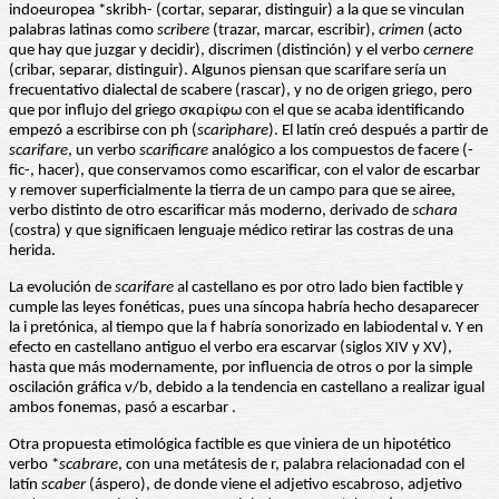
indoeuropea *skribh- (cortar, separar, distinguir) a la que se vinculan
palabras latinas como
scribere
(trazar, marcar, escribir),
crimen
(acto
que hay que juzgar y decidir), discrimen (distinción) y el verbo
cernere
(cribar, separar, distinguir). Algunos piensan que scarifare sería un
frecuentativo dialectal de scabere (rascar), y no de origen griego, pero
que por influjo del griego σκαρίφω con el que se acaba identificando
empezó a escribirse con ph (
scariphare
). El latín creó después a partir de
scarifare
, un verbo
scarificare
analógico a los compuestos de facere (-
fic-, hacer), que conservamos como escarificar, con el valor de escarbar
y remover superficialmente la tierra de un campo para que se airee,
verbo distinto de otro escarificar más moderno, derivado de
schara
(costra) y que significaen lenguaje médico retirar las costras de una
herida.
La evolución de
scarifare
al castellano es por otro lado bien factible y
cumple las leyes fonéticas, pues una síncopa habría hecho desaparecer
la i pretónica, al tiempo que la f habría sonorizado en labiodental v. Y en
efecto en castellano antiguo el verbo era escarvar (siglos XIV y XV),
hasta que más modernamente, por influencia de otros o por la simple
oscilación gráfica v/b, debido a la tendencia en castellano a realizar igual
ambos fonemas, pasó a escarbar .
Otra propuesta etimológica factible es que viniera de un hipotético
verbo *
scabrare
, con una metátesis de r, palabra relacionadad con el
latín
scaber
(áspero), de donde viene el adjetivo escabroso, adjetivo