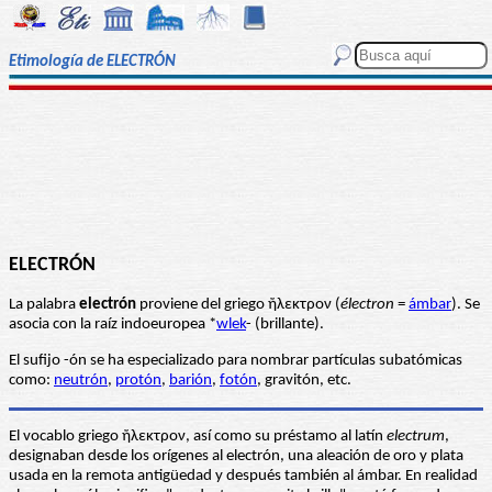
Etimología de ELECTRÓN
ELECTRÓN
La palabra
electrón
proviene del griego ἤλεκτρον (
électron
=
ámbar
). Se
asocia con la raíz indoeuropea *
wlek
- (brillante).
El sufijo -ón se ha especializado para nombrar partículas subatómicas
como:
neutrón
,
protón
,
barión
,
fotón
, gravitón, etc.
El vocablo griego ἤλεκτρον, así como su préstamo al latín
electrum
,
designaban desde los orígenes al electrón, una aleación de oro y plata
usada en la remota antigüedad y después también al ámbar. En realidad