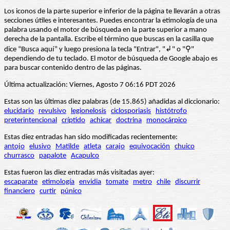
Los iconos de la parte superior e inferior de la página te llevarán a otras
secciones útiles e interesantes. Puedes encontrar la etimología de una
palabra usando el motor de búsqueda en la parte superior a mano
derecha de la pantalla. Escribe el término que buscas en la casilla que
dice “Busca aquí” y luego presiona la tecla "Entrar", "↲" o "⚲"
dependiendo de tu teclado. El motor de búsqueda de Google abajo es
para buscar contenido dentro de las páginas.
Última actualización: Viernes, Agosto 7 06:16 PDT 2026
Estas son las últimas diez palabras (de 15.865) añadidas al diccionario:
elucidario
revulsivo
legionelosis
ciclosporiasis
histótrofo
preterintencional
críptido
achicar
doctrina
monocárpico
Estas diez entradas han sido modificadas recientemente:
antojo
elusivo
Matilde
atleta
carajo
equivocación
chuico
churrasco
papalote
Acapulco
Estas fueron las diez entradas más visitadas ayer:
escaparate
etimología
envidia
tomate
metro
chile
discurrir
financiero
curtir
púnico