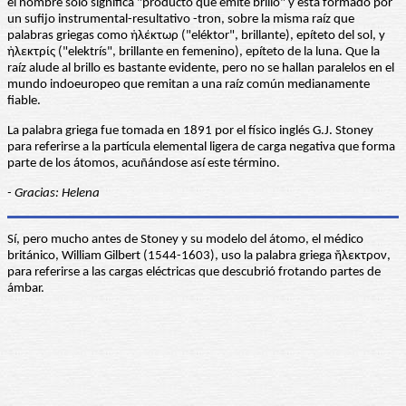
el nombre sólo significa "producto que emite brillo" y está formado por
un sufijo instrumental-resultativo -tron, sobre la misma raíz que
palabras griegas como ἠλέκτωρ ("eléktor", brillante), epíteto del sol, y
ἠλεκτρίς ("elektrís", brillante en femenino), epíteto de la luna. Que la
raíz alude al brillo es bastante evidente, pero no se hallan paralelos en el
mundo indoeuropeo que remitan a una raíz común medianamente
fiable.
La palabra griega fue tomada en 1891 por el físico inglés G.J. Stoney
para referirse a la partícula elemental ligera de carga negativa que forma
parte de los átomos, acuñándose así este término.
- Gracias: Helena
Sí, pero mucho antes de Stoney y su modelo del átomo, el médico
británico, William Gilbert (1544-1603), uso la palabra griega ἤλεκτρον,
para referirse a las cargas eléctricas que descubrió frotando partes de
ámbar.