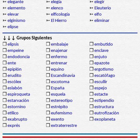
➳
elegante
➳
elegía
➳
elegir
➳
elemento
➳
elenco
➳
Eleuterio
➳
elevar
➳
elficología
➳
elfo
➳
elginismo
➳
El Hierro
➳
eliminar
➳
elipse
↓↓↓ Grupos Siguientes
❒
elipsis
❒
embalaje
❒
embutido
❒
empeine
❒
enajenar
❒
enclave
❒
endodoncia
❒
enfermo
❒
enjuto
❒
ente
❒
entrenar
❒
epazote
❒
epiplón
❒
equino
❒
ergotismo
❒
erudito
❒
Escandinavia
❒
escatófago
❒
escólex
❒
escotoma
❒
escullir
❒
eslabón
❒
España
❒
espejo
❒
espiroqueta
❒
esquela
❒
estacte
❒
estarvación
❒
estereotipo
❒
estipendio
❒
estornino
❒
estrépito
❒
estructura
❒
etílico
❒
eufemismo
❒
eutrofización
❒
exabrupto
❒
exento
❒
exoplaneta
❒
exprés
❒
extraterrestre