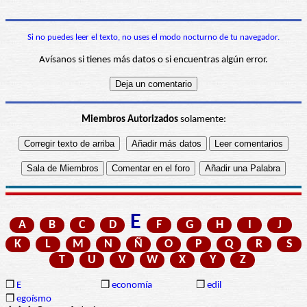
Si no puedes leer el texto, no uses el modo nocturno de tu navegador.
Avísanos si tienes más datos o si encuentras algún error.
Miembros Autorizados
solamente:
E
A
B
C
D
F
G
H
I
J
K
L
M
N
Ñ
O
P
Q
R
S
T
U
V
W
X
Y
Z
❒
E
❒
economía
❒
edil
❒
egoísmo