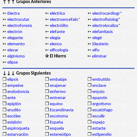
↑↑↑ Grupos Anteriores
➳
Electra
➳
eléctrico
➳
electrocardiogr*
➳
electrocutar
➳
electroencefalo*
➳
electrofisiolog*
➳
electroforesis
➳
electrólito
➳
electrolocaliza*
➳
electrón
➳
elefante
➳
elefantiasis
➳
elegante
➳
elegía
➳
elegir
➳
elemento
➳
elenco
➳
Eleuterio
➳
elevar
➳
elficología
➳
elfo
➳
elginismo
✰ El Hierro
➳
eliminar
➳
elipse
↓↓↓ Grupos Siguientes
❒
elipsis
❒
embalaje
❒
embutido
❒
empeine
❒
enajenar
❒
enclave
❒
endodoncia
❒
enfermo
❒
enjuto
❒
ente
❒
entrenar
❒
epazote
❒
epiplón
❒
equino
❒
ergotismo
❒
erudito
❒
Escandinavia
❒
escatófago
❒
escólex
❒
escotoma
❒
escullir
❒
eslabón
❒
España
❒
espejo
❒
espiroqueta
❒
esquela
❒
estacte
❒
estarvación
❒
estereotipo
❒
estipendio