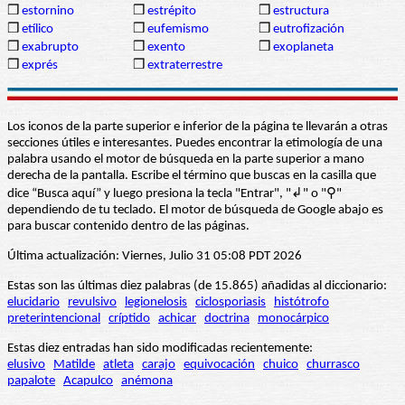
❒
estornino
❒
estrépito
❒
estructura
❒
etílico
❒
eufemismo
❒
eutrofización
❒
exabrupto
❒
exento
❒
exoplaneta
❒
exprés
❒
extraterrestre
Los iconos de la parte superior e inferior de la página te llevarán a otras
secciones útiles e interesantes. Puedes encontrar la etimología de una
palabra usando el motor de búsqueda en la parte superior a mano
derecha de la pantalla. Escribe el término que buscas en la casilla que
dice “Busca aquí” y luego presiona la tecla "Entrar", "↲" o "⚲"
dependiendo de tu teclado. El motor de búsqueda de Google abajo es
para buscar contenido dentro de las páginas.
Última actualización: Viernes, Julio 31 05:08 PDT 2026
Estas son las últimas diez palabras (de 15.865) añadidas al diccionario:
elucidario
revulsivo
legionelosis
ciclosporiasis
histótrofo
preterintencional
críptido
achicar
doctrina
monocárpico
Estas diez entradas han sido modificadas recientemente:
elusivo
Matilde
atleta
carajo
equivocación
chuico
churrasco
papalote
Acapulco
anémona