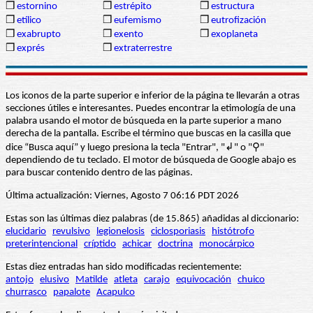
❒
estornino
❒
estrépito
❒
estructura
❒
etílico
❒
eufemismo
❒
eutrofización
❒
exabrupto
❒
exento
❒
exoplaneta
❒
exprés
❒
extraterrestre
Los iconos de la parte superior e inferior de la página te llevarán a otras
secciones útiles e interesantes. Puedes encontrar la etimología de una
palabra usando el motor de búsqueda en la parte superior a mano
derecha de la pantalla. Escribe el término que buscas en la casilla que
dice “Busca aquí” y luego presiona la tecla "Entrar", "↲" o "⚲"
dependiendo de tu teclado. El motor de búsqueda de Google abajo es
para buscar contenido dentro de las páginas.
Última actualización: Viernes, Agosto 7 06:16 PDT 2026
Estas son las últimas diez palabras (de 15.865) añadidas al diccionario:
elucidario
revulsivo
legionelosis
ciclosporiasis
histótrofo
preterintencional
críptido
achicar
doctrina
monocárpico
Estas diez entradas han sido modificadas recientemente:
antojo
elusivo
Matilde
atleta
carajo
equivocación
chuico
churrasco
papalote
Acapulco