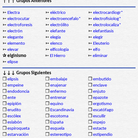
↑↑↑ Grupos Anteriores
➳
Electra
➳
eléctrico
➳
electrocardiogr*
➳
electrocutar
➳
electroencefalo*
➳
electrofisiolog*
➳
electroforesis
➳
electrólito
➳
electrolocaliza*
➳
electrón
➳
elefante
➳
elefantiasis
➳
elegante
➳
elegía
➳
elegir
➳
elemento
➳
elenco
➳
Eleuterio
➳
elevar
➳
elficología
➳
elfo
✰ elginismo
➳
El Hierro
➳
eliminar
➳
elipse
↓↓↓ Grupos Siguientes
❒
elipsis
❒
embalaje
❒
embutido
❒
empeine
❒
enajenar
❒
enclave
❒
endodoncia
❒
enfermo
❒
enjuto
❒
ente
❒
entrenar
❒
epazote
❒
epiplón
❒
equino
❒
ergotismo
❒
erudito
❒
Escandinavia
❒
escatófago
❒
escólex
❒
escotoma
❒
escullir
❒
eslabón
❒
España
❒
espejo
❒
espiroqueta
❒
esquela
❒
estacte
❒
estarvación
❒
estereotipo
❒
estipendio