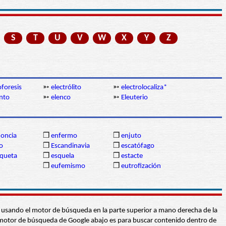
S
T
U
V
W
X
Y
Z
oforesis
➳
electrólito
➳
electrolocaliza*
nto
➳
elenco
➳
Eleuterio
oncia
❒
enfermo
❒
enjuto
o
❒
Escandinavia
❒
escatófago
oqueta
❒
esquela
❒
estacte
❒
eufemismo
❒
eutrofización
abra usando el motor de búsqueda en la parte superior a mano derecha de la
 El motor de búsqueda de Google abajo es para buscar contenido dentro de