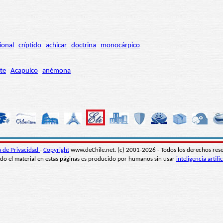
ional
críptido
achicar
doctrina
monocárpico
te
Acapulco
anémona
ca de Privacidad
-
Copyright
www.deChile.net. (c) 2001-2026 - Todos los derechos res
do el material en estas páginas es producido por humanos sin usar
inteligencia artific