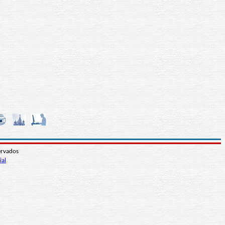
ervados
ial