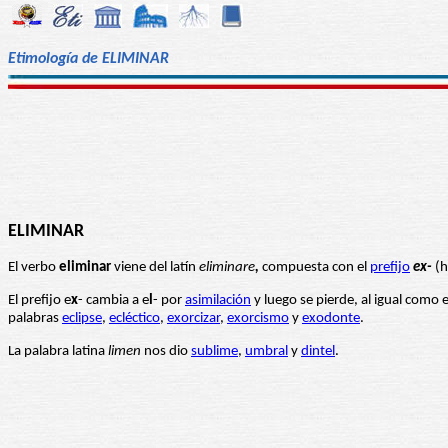
Etimología de ELIMINAR
ELIMINAR
El verbo
eliminar
viene del latín
eliminare
,
compuesta con el
prefijo
ex-
(h
El prefijo e
x
- cambia a e
l
- por
asimilación
y luego se pierde, al igual como
palabras
eclipse
,
ecléctico
,
exorcizar
,
exorcismo
y
exodonte
.
La palabra latina
limen
nos dio
sublime
,
umbral
y
dintel
.