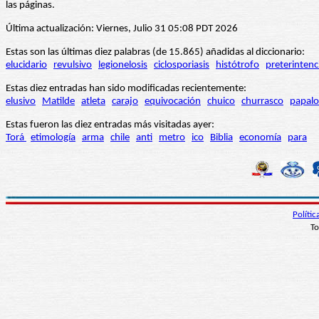
las páginas.
Última actualización: Viernes, Julio 31 05:08 PDT 2026
Estas son las últimas diez palabras (de 15.865) añadidas al diccionario:
elucidario
revulsivo
legionelosis
ciclosporiasis
histótrofo
preterintenc
Estas diez entradas han sido modificadas recientemente:
elusivo
Matilde
atleta
carajo
equivocación
chuico
churrasco
papalo
Estas fueron las diez entradas más visitadas ayer:
Torá
etimología
arma
chile
anti
metro
ico
Biblia
economía
para
Políti
To