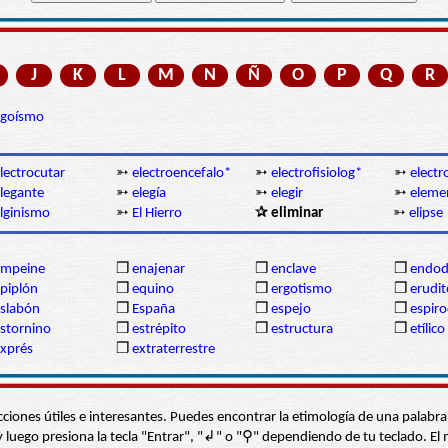
J
K
L
M
N
Ñ
O
P
Q
R
egoísmo
lectrocutar
➳
electroencefalo*
➳
electrofisiolog*
➳
electr
legante
➳
elegía
➳
elegir
➳
eleme
lginismo
➳
El Hierro
✰ eliminar
➳
elipse
empeine
❒
enajenar
❒
enclave
❒
endod
piplón
❒
equino
❒
ergotismo
❒
erudit
slabón
❒
España
❒
espejo
❒
espir
stornino
❒
estrépito
❒
estructura
❒
etílico
xprés
❒
extraterrestre
s secciones útiles e interesantes. Puedes encontrar la etimología de una pal
í” y luego presiona la tecla "Entrar", "↲" o "⚲" dependiendo de tu teclado.