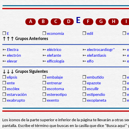
E
A
B
C
D
F
G
H
I
❒
E
❒
economía
❒
edil
❒
↑↑↑ Grupos Anteriores
➳
Electra
➳
eléctrico
➳
electrocardiogr*
➳
e
➳
electrón
➳
elefante
➳
elefantiasis
➳
e
➳
elevar
➳
elficología
➳
elfo
➳
e
↓↓↓ Grupos Siguientes
❒
elipsis
❒
embalaje
❒
embutido
❒
❒
ente
❒
entrenar
❒
epazote
❒
e
❒
escólex
❒
escotoma
❒
escullir
❒
e
❒
estarvación
❒
estereotipo
❒
estipendio
❒
e
❒
exabrupto
❒
exento
❒
exoplaneta
❒
e
Los iconos de la parte superior e inferior de la página te llevarán a otra
pantalla. Escribe el término que buscas en la casilla que dice “Busca aqu