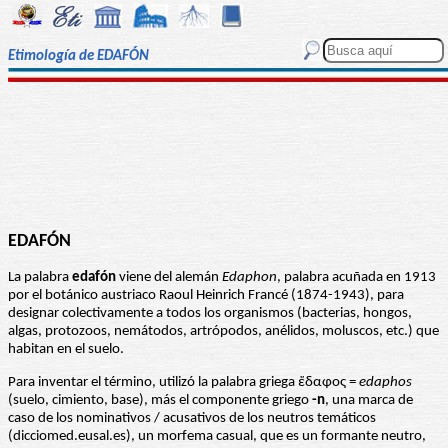
Etimología de EDAFÓN
EDAFÓN
La palabra
edafón
viene del alemán
Edaphon
, palabra acuñada en 1913
por el botánico austriaco Raoul Heinrich Francé (1874-1943), para
designar colectivamente a todos los organismos (bacterias, hongos,
algas, protozoos, nemátodos, artrópodos, anélidos, moluscos, etc.) que
habitan en el suelo.
Para inventar el término, utilizó la palabra griega ἔδαφος =
edaphos
(suelo, cimiento, base), más el componente griego
-n
, una marca de
caso de los nominativos / acusativos de los neutros temáticos
(dicciomed.eusal.es), un morfema casual, que es un formante neutro,