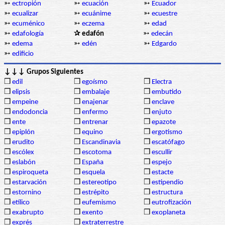
➳
ectropión
➳
ecuación
➳
Ecuador
➳
ecualizar
➳
ecuánime
➳
ecuestre
➳
ecuménico
➳
eczema
➳
edad
➳
edafología
✰ edafón
➳
edecán
➳
edema
➳
edén
➳
Edgardo
➳
edificio
↓↓↓ Grupos Siguientes
❒
edil
❒
egoísmo
❒
Electra
❒
elipsis
❒
embalaje
❒
embutido
❒
empeine
❒
enajenar
❒
enclave
❒
endodoncia
❒
enfermo
❒
enjuto
❒
ente
❒
entrenar
❒
epazote
❒
epiplón
❒
equino
❒
ergotismo
❒
erudito
❒
Escandinavia
❒
escatófago
❒
escólex
❒
escotoma
❒
escullir
❒
eslabón
❒
España
❒
espejo
❒
espiroqueta
❒
esquela
❒
estacte
❒
estarvación
❒
estereotipo
❒
estipendio
❒
estornino
❒
estrépito
❒
estructura
❒
etílico
❒
eufemismo
❒
eutrofización
❒
exabrupto
❒
exento
❒
exoplaneta
❒
exprés
❒
extraterrestre