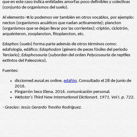
que en este caso indica entidades amorfas poco definibles y colectivas
(conjunto de organismos del suelo).
Al elemento
-n
lo podemos ver también en otros vocablos, por ejemplo:
necton (organismos acuáticos que nadan activamente); plancton
(organismos que se dejan llevar por las corrientes); criptón, ciclotrón,
arquénteron, zooplancton, fitoplancton, etc.
Edaphos
(suelo) forma parte además de otros términos como:
edafología, edáfico;
Edaphodon
(género de peces fósiles del periodo
Terciario);
Edaphosauria
(suborden del orden
Pelycosauria
de reptiles
extintos del Paleozoico).
Fuentes:
dicciomed.eusal.es online.
edafón
. Consultado el 28 de junio de
2016.
Pingarrón Seco Elena. 2016. comunicación personal.
Webster's Third New International Dictionart. 1971. Vol I. p. 722.
- Gracias: Jesús Gerardo Treviño Rodríguez.