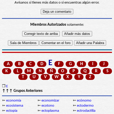
Avísanos si tienes más datos o si encuentras algún error.
Miembros Autorizados
solamente:
E
A
B
C
D
F
G
H
I
J
K
L
M
N
Ñ
O
P
Q
R
S
T
U
V
W
X
Y
Z
❒
E
↑↑↑ Grupos Anteriores
➳
economía
➳
economizar
➳
ecónomo
➳
ecosistema
➳
ecotono
➳
ectodermo
➳
ectopia
➳
ectoplasma
➳
ectrodactilia