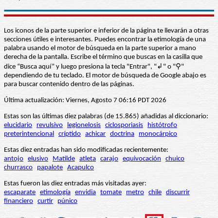
Los iconos de la parte superior e inferior de la página te llevarán a otras
secciones útiles e interesantes. Puedes encontrar la etimología de una
palabra usando el motor de búsqueda en la parte superior a mano
derecha de la pantalla. Escribe el término que buscas en la casilla que
dice “Busca aquí” y luego presiona la tecla "Entrar", "↲" o "⚲"
dependiendo de tu teclado. El motor de búsqueda de Google abajo es
para buscar contenido dentro de las páginas.
Última actualización: Viernes, Agosto 7 06:16 PDT 2026
Estas son las últimas diez palabras (de 15.865) añadidas al diccionario:
elucidario
revulsivo
legionelosis
ciclosporiasis
histótrofo
preterintencional
críptido
achicar
doctrina
monocárpico
Estas diez entradas han sido modificadas recientemente:
antojo
elusivo
Matilde
atleta
carajo
equivocación
chuico
churrasco
papalote
Acapulco
Estas fueron las diez entradas más visitadas ayer:
escaparate
etimología
envidia
tomate
metro
chile
discurrir
financiero
curtir
púnico