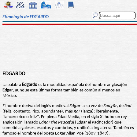
Etimología de EDGARDO
EDGARDO
La palabra
Edgardo
es la modalidad española del nombre anglosajón
Edgar
, aunque esta última forma también es común al menos en
México.
El nombre deriva del inglés medieval
Edgar
, a su vez de
Ēadgār
, de
ēad
(feliz, contento, rico, abundante), más
gār
(lanza); literalmente,
"lancero rico o feliz". En plena Edad Media, en el siglo X, hubo un rey
anglosajón llamado
Edgar the Peaceful
(Edgar el Pacificador) que
sometió a galeses, escotos y cumbrios, y unificó a Inglaterra. También es
famoso el nombre del poeta Edgar Allan Poe (1809-1849).