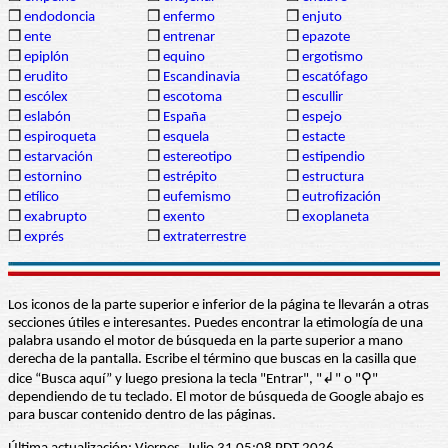
❒
endodoncia
❒
enfermo
❒
enjuto
❒
ente
❒
entrenar
❒
epazote
❒
epiplón
❒
equino
❒
ergotismo
❒
erudito
❒
Escandinavia
❒
escatófago
❒
escólex
❒
escotoma
❒
escullir
❒
eslabón
❒
España
❒
espejo
❒
espiroqueta
❒
esquela
❒
estacte
❒
estarvación
❒
estereotipo
❒
estipendio
❒
estornino
❒
estrépito
❒
estructura
❒
etílico
❒
eufemismo
❒
eutrofización
❒
exabrupto
❒
exento
❒
exoplaneta
❒
exprés
❒
extraterrestre
Los iconos de la parte superior e inferior de la página te llevarán a otras
secciones útiles e interesantes. Puedes encontrar la etimología de una
palabra usando el motor de búsqueda en la parte superior a mano
derecha de la pantalla. Escribe el término que buscas en la casilla que
dice “Busca aquí” y luego presiona la tecla "Entrar", "↲" o "⚲"
dependiendo de tu teclado. El motor de búsqueda de Google abajo es
para buscar contenido dentro de las páginas.