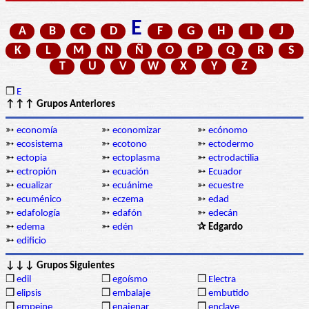
E
A
B
C
D
F
G
H
I
J
K
L
M
N
Ñ
O
P
Q
R
S
T
U
V
W
X
Y
Z
❒
E
↑↑↑ Grupos Anteriores
➳
economía
➳
economizar
➳
ecónomo
➳
ecosistema
➳
ecotono
➳
ectodermo
➳
ectopia
➳
ectoplasma
➳
ectrodactilia
➳
ectropión
➳
ecuación
➳
Ecuador
➳
ecualizar
➳
ecuánime
➳
ecuestre
➳
ecuménico
➳
eczema
➳
edad
➳
edafología
➳
edafón
➳
edecán
➳
edema
➳
edén
✰ Edgardo
➳
edificio
↓↓↓ Grupos Siguientes
❒
edil
❒
egoísmo
❒
Electra
❒
elipsis
❒
embalaje
❒
embutido
❒
empeine
❒
enajenar
❒
enclave