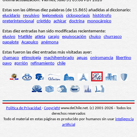
Última actualización: Viernes, Julio 31 05:08 PDT 2026
Estas son las últimas diez palabras (de 15.865) añadidas al diccionario:
elucidario
revulsivo
legionelosis
ciclosporiasis
histótrofo
preterintencional
críptido
achicar
doctrina
monocárpico
Estas diez entradas han sido modificadas recientemente:
elusivo
Matilde
atleta
carajo
equivocación
chuico
churrasco
papalote
Acapulco
anémona
Estas fueron las diez entradas más visitadas ayer:
chamaco
etimología
machihembrado
aguas
oniromancia
libertino
pavo
gorrión
refinamiento
chile
Política de Privacidad
-
Copyright
www.deChile.net. (c) 2001-2026 - Todos los
derechos reservados
Todo el material en estas páginas es producido por humanos sin usar
inteligencia
artificial