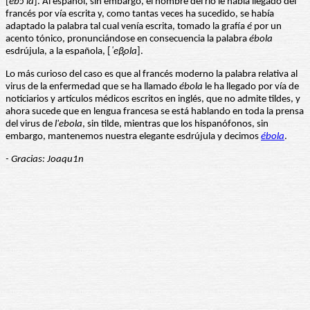
[
ebɔˈla
]. Al español, sin embargo, el nombre del río le había llegado del
francés por vía escrita y, como tantas veces ha sucedido, se había
adaptado la palabra tal cual venía escrita, tomado la grafía
é
por un
acento tónico, pronunciándose en consecuencia la palabra
ébola
esdrújula, a la española, [
ˈeβ̞ola
].
Lo más curioso del caso es que al francés moderno la palabra relativa al
virus de la enfermedad que se ha llamado
ébola
le ha llegado por vía de
noticiarios y artículos médicos escritos en inglés, que no admite tildes, y
ahora sucede que en lengua francesa se está hablando en toda la prensa
del virus de
l'ebola
, sin tilde, mientras que los hispanófonos, sin
embargo, mantenemos nuestra elegante esdrújula y decimos
ébola
.
- Gracias: Joaqu1n