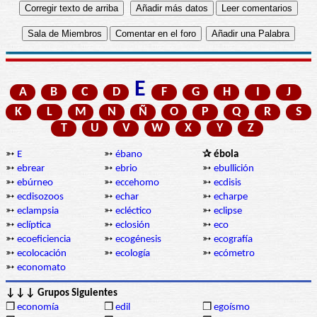
E
A
B
C
D
F
G
H
I
J
K
L
M
N
Ñ
O
P
Q
R
S
T
U
V
W
X
Y
Z
➳
E
➳
ébano
✰ ébola
➳
ebrear
➳
ebrio
➳
ebullición
➳
ebúrneo
➳
eccehomo
➳
ecdisis
➳
ecdisozoos
➳
echar
➳
echarpe
➳
eclampsia
➳
ecléctico
➳
eclipse
➳
eclíptica
➳
eclosión
➳
eco
➳
ecoeficiencia
➳
ecogénesis
➳
ecografía
➳
ecolocación
➳
ecología
➳
ecómetro
➳
economato
↓↓↓ Grupos Siguientes
❒
economía
❒
edil
❒
egoísmo