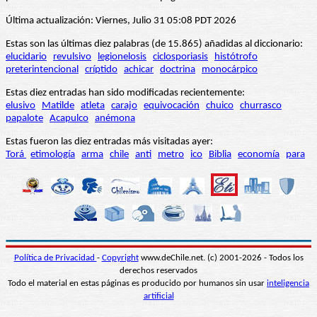
Última actualización: Viernes, Julio 31 05:08 PDT 2026
Estas son las últimas diez palabras (de 15.865) añadidas al diccionario:
elucidario
revulsivo
legionelosis
ciclosporiasis
histótrofo
preterintencional
críptido
achicar
doctrina
monocárpico
Estas diez entradas han sido modificadas recientemente:
elusivo
Matilde
atleta
carajo
equivocación
chuico
churrasco
papalote
Acapulco
anémona
Estas fueron las diez entradas más visitadas ayer:
Torá
etimología
arma
chile
anti
metro
ico
Biblia
economía
para
Política de Privacidad
-
Copyright
www.deChile.net. (c) 2001-2026 - Todos los
derechos reservados
Todo el material en estas páginas es producido por humanos sin usar
inteligencia
artificial