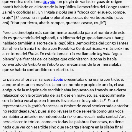
que vendría del idioma
lingala
, un pidgin de varias lenguas de origen
bantú hablado en el Norte de la República Democrática del Congo (antes
Zaire) y cooficial allí. En lingala
e-bóla
sería "choca con el suelo, rompe,
cruje" [3ª persona singular o plural para cosas del verbo
kobóla
(raíz
:
bol
) "tirar por tierra, abatir. romper, quebrar. cascar, crujir"].
Pero la etimología más comúnmente aceptada para el nombre de este
río es que vendría del ngbandi, un idioma del grupo adamawa-ubangi
hablado también al Norte de la República Democrática del Congo (antes
Zaire), en la franja frontera con República Centroafricana y más próximo
al entorno del
Ébola
. En este idioma el río era llamado
legbala
"agua
blanca" y el francés de los belgas que colonizaron la zona lo había
convertido de
legbala
en
l'ébola
por metanálisis de la primera sílaba,
que se habría confundido con el artículo.
La palabra ahora ya francesa
Ébola
presentaba una grafía con tilde,
é
,
aunque al estar en mayúscula por ser nombre propio de un río, el uso
antiguo de la máquina de escribir había impuesto en francés una cierta
relajación con la ortografía de las tildes en mayúsculas, especialmente
con la única vocal que en francés lleva el acento agudo, la
É
. Esta
é
representa en la grafía francesa un timbre de vocal semicerrada anterior
no redondeada /e/, pues si no llevase la tilde se leería como una vocal
semiabierta anterior no redondeada /ε/ o una vocal media central /ə/,
pero el acento tónico, como en todas las palabras francesas, no tiene
nada que ver con esa tilde sino que se carga siempre en la sílaba final