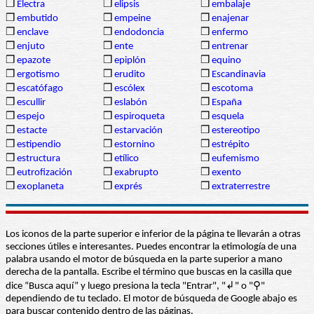
❒
Electra
❒
elipsis
❒
embalaje
❒
embutido
❒
empeine
❒
enajenar
❒
enclave
❒
endodoncia
❒
enfermo
❒
enjuto
❒
ente
❒
entrenar
❒
epazote
❒
epiplón
❒
equino
❒
ergotismo
❒
erudito
❒
Escandinavia
❒
escatófago
❒
escólex
❒
escotoma
❒
escullir
❒
eslabón
❒
España
❒
espejo
❒
espiroqueta
❒
esquela
❒
estacte
❒
estarvación
❒
estereotipo
❒
estipendio
❒
estornino
❒
estrépito
❒
estructura
❒
etílico
❒
eufemismo
❒
eutrofización
❒
exabrupto
❒
exento
❒
exoplaneta
❒
exprés
❒
extraterrestre
Los iconos de la parte superior e inferior de la página te llevarán a otras
secciones útiles e interesantes. Puedes encontrar la etimología de una
palabra usando el motor de búsqueda en la parte superior a mano
derecha de la pantalla. Escribe el término que buscas en la casilla que
dice “Busca aquí” y luego presiona la tecla "Entrar", "↲" o "⚲"
dependiendo de tu teclado. El motor de búsqueda de Google abajo es
para buscar contenido dentro de las páginas.