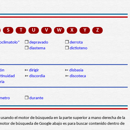
S
T
U
V
W
X
Y
Z
oclimatolo*
❒
depravado
❒
derrota
❒
diastema
❒
dictioteno
ión
➳
dirigir
➳
disbasia
ntinuidad
➳
discordia
➳
discoteca
ria
metro
❒
durante
abra usando el motor de búsqueda en la parte superior a mano derecha de la
 El motor de búsqueda de Google abajo es para buscar contenido dentro de