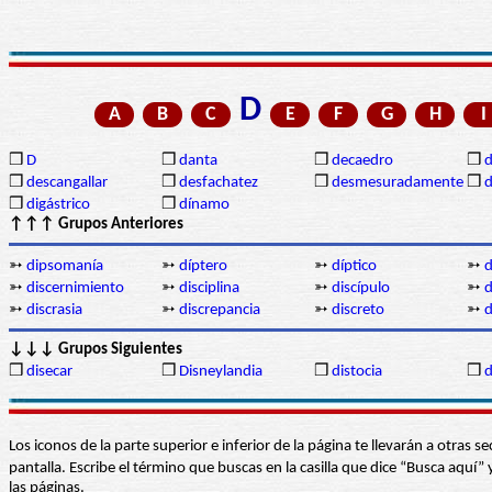
D
A
B
C
E
F
G
H
I
❒
D
❒
danta
❒
decaedro
❒
d
❒
descangallar
❒
desfachatez
❒
desmesuradamente
❒
d
❒
digástrico
❒
dínamo
↑↑↑ Grupos Anteriores
➳
dipsomanía
➳
díptero
➳
díptico
➳
d
➳
discernimiento
➳
disciplina
➳
discípulo
➳
d
➳
discrasia
➳
discrepancia
➳
discreto
➳
d
↓↓↓ Grupos Siguientes
❒
disecar
❒
Disneylandia
❒
distocia
❒
d
Los iconos de la parte superior e inferior de la página te llevarán a otra
pantalla. Escribe el término que buscas en la casilla que dice “Busca aqu
las páginas.