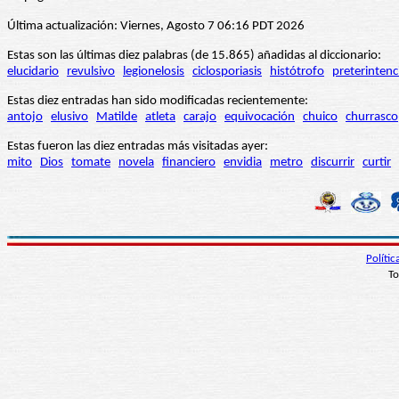
Última actualización: Viernes, Agosto 7 06:16 PDT 2026
Estas son las últimas diez palabras (de 15.865) añadidas al diccionario:
elucidario
revulsivo
legionelosis
ciclosporiasis
histótrofo
preterintenc
Estas diez entradas han sido modificadas recientemente:
antojo
elusivo
Matilde
atleta
carajo
equivocación
chuico
churrasco
Estas fueron las diez entradas más visitadas ayer:
mito
Dios
tomate
novela
financiero
envidia
metro
discurrir
curtir
Políti
To