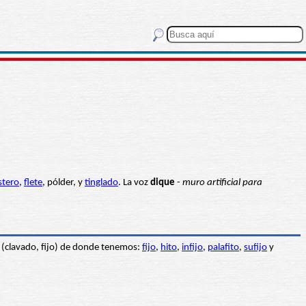
ustero
,
flete
, pólder, y
tinglado
. La voz
dique
-
muro artificial para
(clavado, fijo) de donde tenemos:
fijo
,
hito
,
infijo
,
palafito
,
sufijo
y