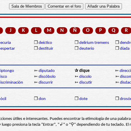
J
K
L
M
N
Ñ
O
P
Q
R
ecuria
❒
deíctico
❒
delirium tremens
❒
dendr
espertar
❒
destituir
❒
deuterio
❒
díada
iptongo
➳
diputado
✰ dique
➳
direcc
isco
➳
discóbolo
➳
díscolo
➳
disco
iscriminación
➳
discurrir
➳
discutir
➳
disdac
ócil
❒
don
❒
dote
❒
drosó
s secciones útiles e interesantes. Puedes encontrar la etimología de una pal
í” y luego presiona la tecla "Entrar", "↲" o "⚲" dependiendo de tu teclado.