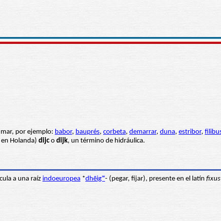
 mar, por ejemplo:
babor
,
bauprés
,
corbeta
,
demarrar
,
duna
,
estribor
,
filib
 en Holanda)
dijc
o
dijk
, un término de hidráulica.
cula a una raíz
indoeuropea
*
dhēigʷ
- (pegar, fijar), presente en el latín
fixus