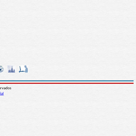
ervados
ial