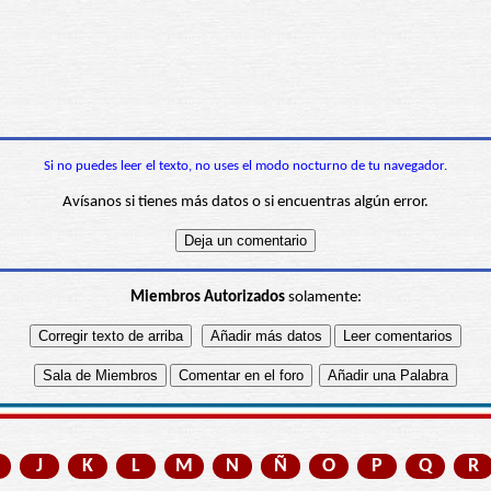
Si no puedes leer el texto, no uses el modo nocturno de tu navegador.
Avísanos si tienes más datos o si encuentras algún error.
Miembros Autorizados
solamente:
J
K
L
M
N
Ñ
O
P
Q
R