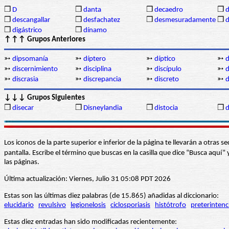
❒
D
❒
danta
❒
decaedro
❒
d
❒
descangallar
❒
desfachatez
❒
desmesuradamente
❒
d
❒
digástrico
❒
dínamo
↑↑↑ Grupos Anteriores
➳
dipsomanía
➳
díptero
➳
díptico
➳
d
➳
discernimiento
➳
disciplina
➳
discípulo
➳
d
➳
discrasia
➳
discrepancia
➳
discreto
➳
d
↓↓↓ Grupos Siguientes
❒
disecar
❒
Disneylandia
❒
distocia
❒
d
Los iconos de la parte superior e inferior de la página te llevarán a otra
pantalla. Escribe el término que buscas en la casilla que dice “Busca aqu
las páginas.
Última actualización: Viernes, Julio 31 05:08 PDT 2026
Estas son las últimas diez palabras (de 15.865) añadidas al diccionario:
elucidario
revulsivo
legionelosis
ciclosporiasis
histótrofo
preterintenc
Estas diez entradas han sido modificadas recientemente: