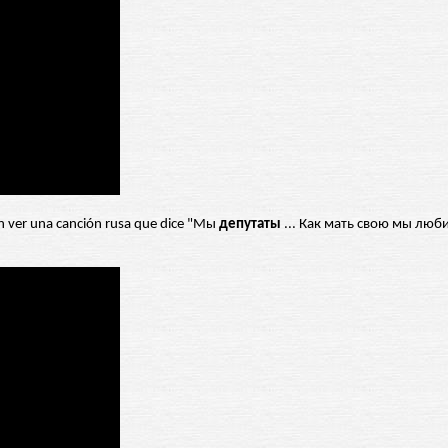
en ver una canción rusa que dice "Мы
депутаты
... Как мать свою мы люб