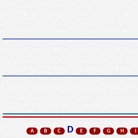
D
A
B
C
E
F
G
H
I