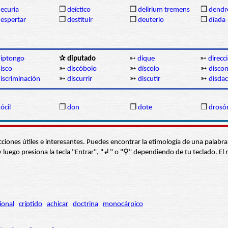
ecuria
❒
deíctico
❒
delirium tremens
❒
dendr
espertar
❒
destituir
❒
deuterio
❒
díada
iptongo
✰ diputado
➳
dique
➳
direcc
isco
➳
discóbolo
➳
díscolo
➳
disco
iscriminación
➳
discurrir
➳
discutir
➳
disdac
ócil
❒
don
❒
dote
❒
drosó
s secciones útiles e interesantes. Puedes encontrar la etimología de una pal
í” y luego presiona la tecla "Entrar", "↲" o "⚲" dependiendo de tu teclado.
ional
críptido
achicar
doctrina
monocárpico