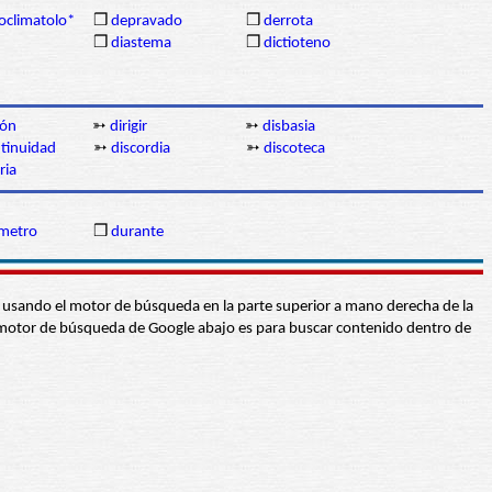
oclimatolo*
❒
depravado
❒
derrota
❒
diastema
❒
dictioteno
ión
➳
dirigir
➳
disbasia
ntinuidad
➳
discordia
➳
discoteca
ria
metro
❒
durante
abra usando el motor de búsqueda en la parte superior a mano derecha de la
 El motor de búsqueda de Google abajo es para buscar contenido dentro de