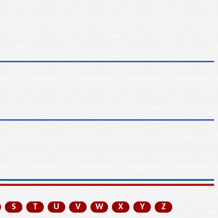
S
T
U
V
W
X
Y
Z