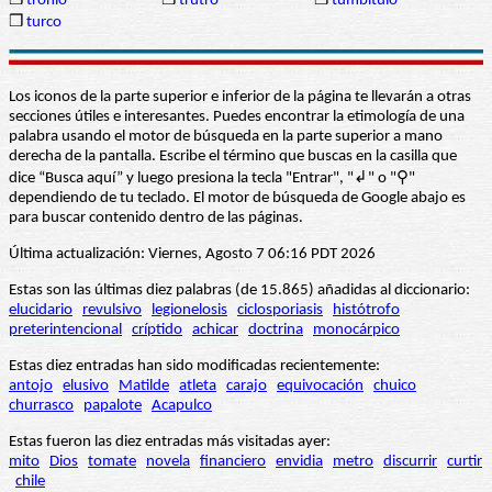
❒
tronío
❒
trutro
❒
tumbítulo
❒
turco
Los iconos de la parte superior e inferior de la página te llevarán a otras
secciones útiles e interesantes. Puedes encontrar la etimología de una
palabra usando el motor de búsqueda en la parte superior a mano
derecha de la pantalla. Escribe el término que buscas en la casilla que
dice “Busca aquí” y luego presiona la tecla "Entrar", "↲" o "⚲"
dependiendo de tu teclado. El motor de búsqueda de Google abajo es
para buscar contenido dentro de las páginas.
Última actualización: Viernes, Agosto 7 06:16 PDT 2026
Estas son las últimas diez palabras (de 15.865) añadidas al diccionario:
elucidario
revulsivo
legionelosis
ciclosporiasis
histótrofo
preterintencional
críptido
achicar
doctrina
monocárpico
Estas diez entradas han sido modificadas recientemente:
antojo
elusivo
Matilde
atleta
carajo
equivocación
chuico
churrasco
papalote
Acapulco
Estas fueron las diez entradas más visitadas ayer:
mito
Dios
tomate
novela
financiero
envidia
metro
discurrir
curtir
chile