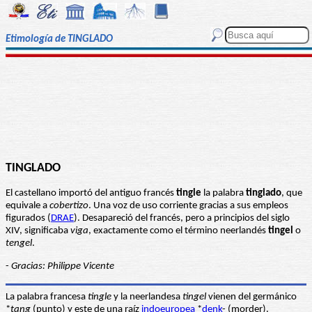
Etimología de TINGLADO
TINGLADO
El castellano importó del antiguo francés
tingle
la palabra
tinglado
, que
equivale a
cobertizo
. Una voz de uso corriente gracias a sus empleos
figurados (
DRAE
). Desapareció del francés, pero a principios del siglo
XIV, significaba
viga
, exactamente como el término neerlandés
tingel
o
tengel
.
-
Gracias: Philippe Vicente
La palabra francesa
tingle
y la neerlandesa
tingel
vienen del germánico
*
tang
(punto) y este de una raíz
indoeuropea
*
denk
- (morder).