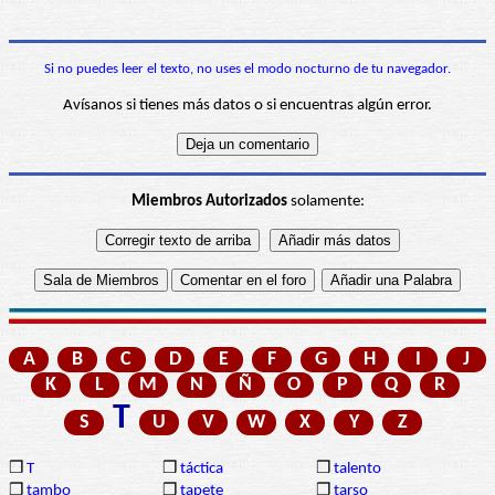
Si no puedes leer el texto, no uses el modo nocturno de tu navegador.
Avísanos si tienes más datos o si encuentras algún error.
Miembros Autorizados
solamente:
A
B
C
D
E
F
G
H
I
J
K
L
M
N
Ñ
O
P
Q
R
T
S
U
V
W
X
Y
Z
❒
T
❒
táctica
❒
talento
❒
tambo
❒
tapete
❒
tarso