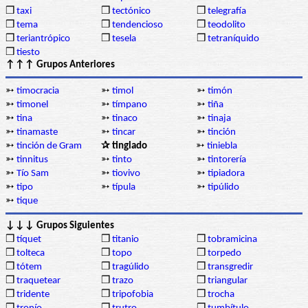
❒
taxi
❒
tectónico
❒
telegrafía
❒
tema
❒
tendencioso
❒
teodolito
❒
teriantrópico
❒
tesela
❒
tetraníquido
❒
tiesto
↑↑↑ Grupos Anteriores
➳
timocracia
➳
timol
➳
timón
➳
timonel
➳
tímpano
➳
tiña
➳
tina
➳
tinaco
➳
tinaja
➳
tinamaste
➳
tincar
➳
tinción
➳
tinción de Gram
✰ tinglado
➳
tiniebla
➳
tinnitus
➳
tinto
➳
tintorería
➳
Tío Sam
➳
tiovivo
➳
tipiadora
➳
tipo
➳
típula
➳
tipúlido
➳
tique
↓↓↓ Grupos Siguientes
❒
tíquet
❒
titanio
❒
tobramicina
❒
tolteca
❒
topo
❒
torpedo
❒
tótem
❒
tragúlido
❒
transgredir
❒
traquetear
❒
trazo
❒
triangular
❒
tridente
❒
tripofobia
❒
trocha