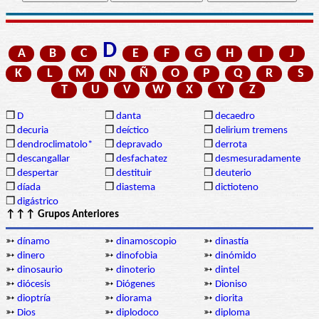
D
A
B
C
E
F
G
H
I
J
K
L
M
N
Ñ
O
P
Q
R
S
T
U
V
W
X
Y
Z
❒
D
❒
danta
❒
decaedro
❒
decuria
❒
deíctico
❒
delirium tremens
❒
dendroclimatolo*
❒
depravado
❒
derrota
❒
descangallar
❒
desfachatez
❒
desmesuradamente
❒
despertar
❒
destituir
❒
deuterio
❒
díada
❒
diastema
❒
dictioteno
❒
digástrico
↑↑↑ Grupos Anteriores
➳
dínamo
➳
dinamoscopio
➳
dinastía
➳
dinero
➳
dinofobia
➳
dinómido
➳
dinosaurio
➳
dinoterio
➳
dintel
➳
diócesis
➳
Diógenes
➳
Dioniso
➳
dioptría
➳
diorama
➳
diorita
➳
Dios
➳
diplodoco
➳
diploma