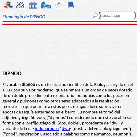
Etimología de DIPNOO
DIPNOO
El vocablo
dipnoo
es un tecnicismo científico de la Biología surgido en el
s. XIX con su valor moderno, que se refiere a un orden de peces dotado
de un doble procedimiento respiratorio: branquias como los peces en
general y pulmones como otros seres adaptados a la respiración
terrestre, lo que permite a estos peces de agua dulce sobrevivir en
épocas de sequía enterrados en el barro. Su nombre se tomó del
adjetivo griego δίπνοος ("dípnoos") considerando que este vocablo se
forma con el prefijo griego di- (dos, doble), procedente de *dwi- y
variante de la raíz
indoeuropea
*
dwo
- (dos), y del vocablo griego πνοή
("pnoé", respiración), asociado a palabras como neumático, neumonía,