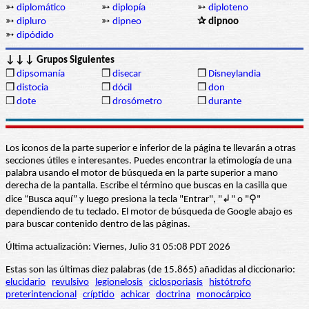
➳
diplomático
➳
diplopía
➳
diploteno
➳
dipluro
➳
dipneo
✰ dipnoo
➳
dipódido
↓↓↓ Grupos Siguientes
❒
dipsomanía
❒
disecar
❒
Disneylandia
❒
distocia
❒
dócil
❒
don
❒
dote
❒
drosómetro
❒
durante
Los iconos de la parte superior e inferior de la página te llevarán a otras
secciones útiles e interesantes. Puedes encontrar la etimología de una
palabra usando el motor de búsqueda en la parte superior a mano
derecha de la pantalla. Escribe el término que buscas en la casilla que
dice “Busca aquí” y luego presiona la tecla "Entrar", "↲" o "⚲"
dependiendo de tu teclado. El motor de búsqueda de Google abajo es
para buscar contenido dentro de las páginas.
Última actualización: Viernes, Julio 31 05:08 PDT 2026
Estas son las últimas diez palabras (de 15.865) añadidas al diccionario:
elucidario
revulsivo
legionelosis
ciclosporiasis
histótrofo
preterintencional
críptido
achicar
doctrina
monocárpico