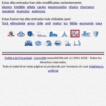
Estas diez entradas han sido modificadas recientemente:
elusivo
Matilde
atleta
carajo
equivocación
chuico
churrasco
papalote
Acapulco
anémona
Estas fueron las diez entradas más visitadas ayer:
Torá
etimología
arma
chile
anti
metro
ico
Biblia
economía
para
Política de Privacidad
-
Copyright
www.deChile.net. (c) 2001-2026 - Todos los
derechos reservados
Todo el material en estas páginas es producido por humanos sin usar
inteligencia
artificial