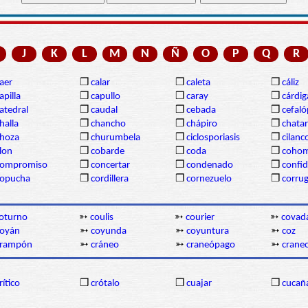
J
K
L
M
N
Ñ
O
P
Q
R
aer
❒
calar
❒
caleta
❒
cáliz
apilla
❒
capullo
❒
caray
❒
cárdi
atedral
❒
caudal
❒
cebada
❒
cefal
halla
❒
chancho
❒
chápiro
❒
chatar
hoza
❒
churumbela
❒
ciclosporiasis
❒
cilanc
lon
❒
cobarde
❒
coda
❒
coho
compromiso
❒
concertar
❒
condenado
❒
confi
copucha
❒
cordillera
❒
cornezuelo
❒
corru
oturno
➳
coulis
➳
courier
➳
covad
coyán
➳
coyunda
➳
coyuntura
➳
coz
crampón
➳
cráneo
➳
craneópago
➳
craneo
rítico
❒
crótalo
❒
cuajar
❒
cucañ