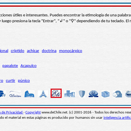
s secciones útiles e interesantes. Puedes encontrar la etimología de una pal
í” y luego presiona la tecla "Entrar", "↲" o "⚲" dependiendo de tu teclado.
ional
críptido
achicar
doctrina
monocárpico
papalote
Acapulco
ro
curtir
púnico
ca de Privacidad
-
Copyright
www.deChile.net. (c) 2001-2026 - Todos los derechos res
do el material en estas páginas es producido por humanos sin usar
inteligencia artific