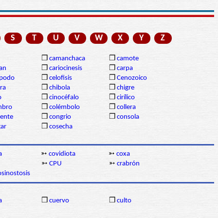
S
T
U
V
W
X
Y
Z
❒
camanchaca
❒
camote
gan
❒
cariocinesis
❒
carpa
ópodo
❒
celofisis
❒
Cenozoico
ra
❒
chibola
❒
chigre
o
❒
cinocéfalo
❒
cirílico
mbro
❒
colémbolo
❒
collera
dente
❒
congrio
❒
consola
gar
❒
cosecha
a
➳
covidiota
➳
coxa
➳
CPU
➳
crabrón
sinostosis
a
❒
cuervo
❒
culto