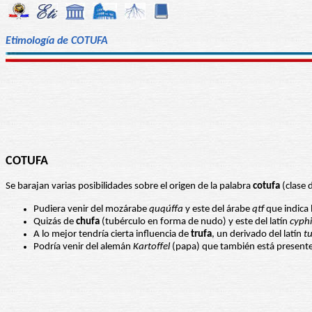
Etimología de COTUFA
COTUFA
Se barajan varias posibilidades sobre el origen de la palabra
cotufa
(clase 
Pudiera venir del mozárabe
quqúffa
y este del árabe
qtf
que indica 
Quizás de
chufa
(tubérculo en forma de nudo) y este del latín
cyphi
A lo mejor tendría cierta influencia de
trufa
, un derivado del latín
t
Podría venir del alemán
Kartoffel
(papa) que también está presente