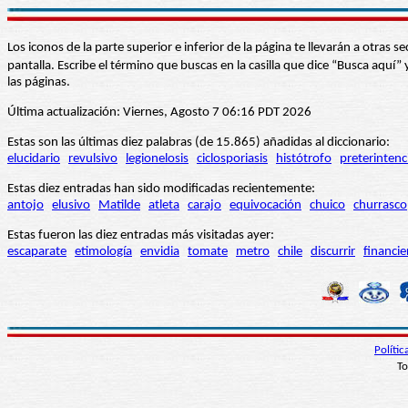
Los iconos de la parte superior e inferior de la página te llevarán a otra
pantalla. Escribe el término que buscas en la casilla que dice “Busca aqu
las páginas.
Última actualización: Viernes, Agosto 7 06:16 PDT 2026
Estas son las últimas diez palabras (de 15.865) añadidas al diccionario:
elucidario
revulsivo
legionelosis
ciclosporiasis
histótrofo
preterintenc
Estas diez entradas han sido modificadas recientemente:
antojo
elusivo
Matilde
atleta
carajo
equivocación
chuico
churrasco
Estas fueron las diez entradas más visitadas ayer:
escaparate
etimología
envidia
tomate
metro
chile
discurrir
financie
Políti
To