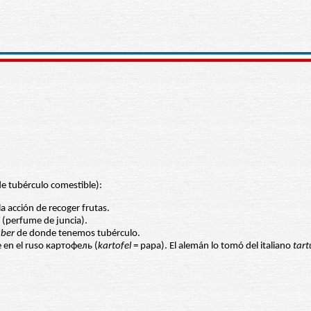
de tubérculo comestible):
la acción de recoger frutas.
(perfume de juncia).
uber
de donde tenemos tubérculo.
 en el ruso картофель (
kartofel
= papa). El alemán lo tomó del italiano
tart