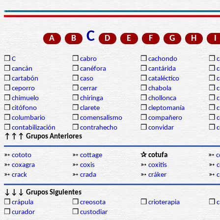
C
A
B
D
E
F
G
H
I
❒
C
❒
cabro
❒
cachondo
❒
c
❒
cancán
❒
canéfora
❒
cantárida
❒
c
❒
cartabón
❒
caso
❒
cataléctico
❒
c
❒
ceporro
❒
cerrar
❒
chabola
❒
c
❒
chimuelo
❒
chiringa
❒
chollonca
❒
c
❒
citófono
❒
clarete
❒
cleptomanía
❒
c
❒
columbario
❒
comensalismo
❒
compañero
❒
❒
contabilización
❒
contrahecho
❒
convidar
❒
↑↑↑ Grupos Anteriores
➳
cototo
➳
cottage
✰ cotufa
➳
c
➳
coxagra
➳
coxis
➳
coxitis
➳
➳
crack
➳
crada
➳
cráker
➳
↓↓↓ Grupos Siguientes
❒
crápula
❒
creosota
❒
crioterapia
❒
c
❒
curador
❒
custodiar