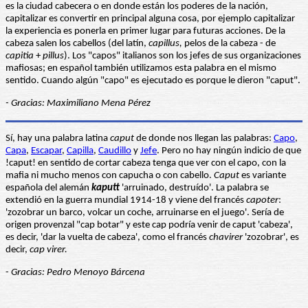
es la ciudad cabecera o en donde están los poderes de la nación,
capitalizar es convertir en principal alguna cosa, por ejemplo capitalizar
la experiencia es ponerla en primer lugar para futuras acciones. De la
cabeza salen los cabellos (del latín,
capillus,
pelos de la cabeza - de
capitia
+
pillus
). Los "capos" italianos son los jefes de sus organizaciones
mafiosas; en español también utilizamos esta palabra en el mismo
sentido. Cuando algún "capo" es ejecutado es porque le dieron "caput".
- Gracias: Maximiliano Mena Pérez
Sí, hay una palabra latina
caput
de donde nos llegan las palabras:
Capo
,
Capa
,
Escapar
,
Capilla
,
Caudillo
y
Jefe
. Pero no hay ningún indicio de que
!caput! en sentido de cortar cabeza tenga que ver con el capo, con la
mafia ni mucho menos con capucha o con cabello.
Caput
es variante
española del alemán
kaputt
'arruinado, destruído'. La palabra se
extendió en la guerra mundial 1914-18 y viene del francés
capoter
:
'zozobrar un barco, volcar un coche, arruinarse en el juego'. Sería de
origen provenzal "cap botar" y este cap podría venir de caput 'cabeza',
es decir, 'dar la vuelta de cabeza', como el francés
chavirer
'zozobrar', es
decir,
cap virer.
-
Gracias: Pedro Menoyo Bárcena