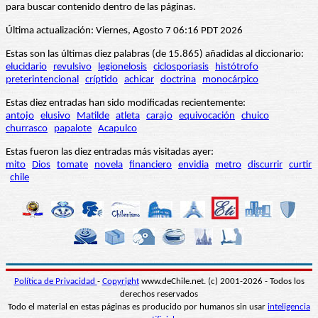
para buscar contenido dentro de las páginas.
Última actualización: Viernes, Agosto 7 06:16 PDT 2026
Estas son las últimas diez palabras (de 15.865) añadidas al diccionario:
elucidario
revulsivo
legionelosis
ciclosporiasis
histótrofo
preterintencional
críptido
achicar
doctrina
monocárpico
Estas diez entradas han sido modificadas recientemente:
antojo
elusivo
Matilde
atleta
carajo
equivocación
chuico
churrasco
papalote
Acapulco
Estas fueron las diez entradas más visitadas ayer:
mito
Dios
tomate
novela
financiero
envidia
metro
discurrir
curtir
chile
Política de Privacidad
-
Copyright
www.deChile.net. (c) 2001-2026 - Todos los
derechos reservados
Todo el material en estas páginas es producido por humanos sin usar
inteligencia