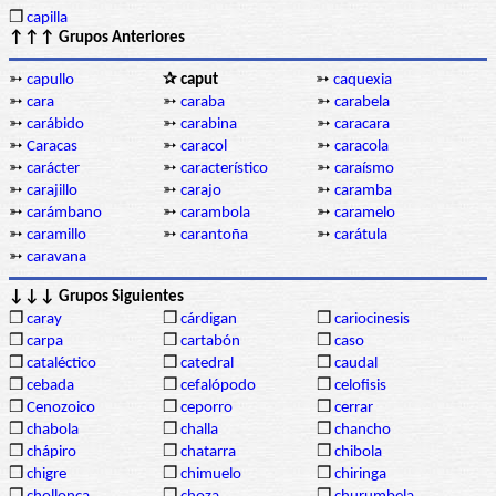
❒
capilla
↑↑↑ Grupos Anteriores
➳
capullo
✰ caput
➳
caquexia
➳
cara
➳
caraba
➳
carabela
➳
carábido
➳
carabina
➳
caracara
➳
Caracas
➳
caracol
➳
caracola
➳
carácter
➳
característico
➳
caraísmo
➳
carajillo
➳
carajo
➳
caramba
➳
carámbano
➳
carambola
➳
caramelo
➳
caramillo
➳
carantoña
➳
carátula
➳
caravana
↓↓↓ Grupos Siguientes
❒
caray
❒
cárdigan
❒
cariocinesis
❒
carpa
❒
cartabón
❒
caso
❒
cataléctico
❒
catedral
❒
caudal
❒
cebada
❒
cefalópodo
❒
celofisis
❒
Cenozoico
❒
ceporro
❒
cerrar
❒
chabola
❒
challa
❒
chancho
❒
chápiro
❒
chatarra
❒
chibola
❒
chigre
❒
chimuelo
❒
chiringa