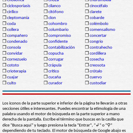
❒
chollonca
❒
choza
❒
churumbela
❒
ciclosporiasis
❒
cilanco
❒
cinocéfalo
❒
cirílico
❒
citófono
❒
clarete
❒
cleptomanía
❒
clon
❒
cobarde
❒
coda
❒
cohombro
❒
colémbolo
❒
collera
❒
columbario
❒
comensalismo
❒
compañero
❒
compromiso
❒
concertar
❒
condenado
❒
confidente
❒
congrio
❒
consola
❒
contabilización
❒
contrahecho
❒
convidar
❒
copucha
❒
cordillera
❒
cornezuelo
❒
corrugar
❒
cosecha
❒
cototo
❒
crápula
❒
creosota
❒
crioterapia
❒
crítico
❒
crótalo
❒
cuajar
❒
cucaña
❒
cuervo
❒
culto
❒
curador
❒
custodiar
Los iconos de la parte superior e inferior de la página te llevarán a otras
secciones útiles e interesantes. Puedes encontrar la etimología de una
palabra usando el motor de búsqueda en la parte superior a mano
derecha de la pantalla. Escribe el término que buscas en la casilla que
dice “Busca aquí” y luego presiona la tecla "Entrar", "↲" o "⚲"
dependiendo de tu teclado. El motor de búsqueda de Google abajo es