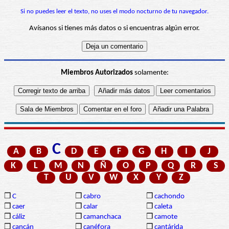
Si no puedes leer el texto, no uses el modo nocturno de tu navegador.
Avísanos si tienes más datos o si encuentras algún error.
Miembros Autorizados
solamente:
C
A
B
D
E
F
G
H
I
J
K
L
M
N
Ñ
O
P
Q
R
S
T
U
V
W
X
Y
Z
❒
C
❒
cabro
❒
cachondo
❒
caer
❒
calar
❒
caleta
❒
cáliz
❒
camanchaca
❒
camote
❒
cancán
❒
canéfora
❒
cantárida