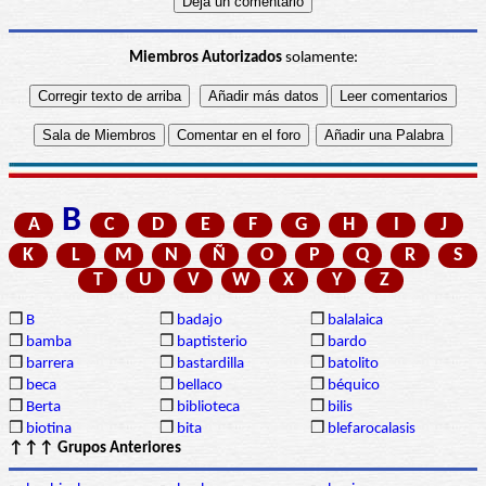
Miembros Autorizados
solamente:
B
A
C
D
E
F
G
H
I
J
K
L
M
N
Ñ
O
P
Q
R
S
T
U
V
W
X
Y
Z
❒
B
❒
badajo
❒
balalaica
❒
bamba
❒
baptisterio
❒
bardo
❒
barrera
❒
bastardilla
❒
batolito
❒
beca
❒
bellaco
❒
béquico
❒
Berta
❒
biblioteca
❒
bilis
❒
biotina
❒
bita
❒
blefarocalasis
↑↑↑ Grupos Anteriores