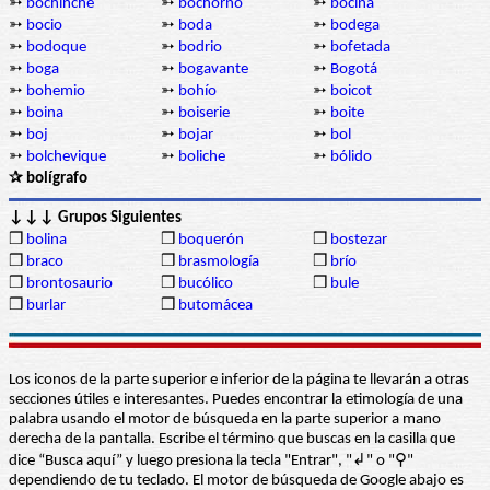
➳
bochinche
➳
bochorno
➳
bocina
➳
bocio
➳
boda
➳
bodega
➳
bodoque
➳
bodrio
➳
bofetada
➳
boga
➳
bogavante
➳
Bogotá
➳
bohemio
➳
bohío
➳
boicot
➳
boina
➳
boiserie
➳
boite
➳
boj
➳
bojar
➳
bol
➳
bolchevique
➳
boliche
➳
bólido
✰ bolígrafo
↓↓↓ Grupos Siguientes
❒
bolina
❒
boquerón
❒
bostezar
❒
braco
❒
brasmología
❒
brío
❒
brontosaurio
❒
bucólico
❒
bule
❒
burlar
❒
butomácea
Los iconos de la parte superior e inferior de la página te llevarán a otras
secciones útiles e interesantes. Puedes encontrar la etimología de una
palabra usando el motor de búsqueda en la parte superior a mano
derecha de la pantalla. Escribe el término que buscas en la casilla que
dice “Busca aquí” y luego presiona la tecla "Entrar", "↲" o "⚲"
dependiendo de tu teclado. El motor de búsqueda de Google abajo es