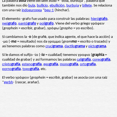
La palabra
bola
viene del latín
bulla
= "bola, burbuja", palabra que
también nos dio
bula
,
bullicio
,
ebullición
,
burbuja
y
billete
. Se relaciona
con una raíz
indoeuropea
*
beu-1
(hinchar).
El elemento -grafo fue usado para construir las palabras:
hieró
grafo
,
neó
grafo
,
pantó
grafo
y
polí
grafo
. Viene del verbo griego γράφειν
(
graphein
= escribir, grabar), γράφω (
grapho
= yo escribo).
Sí cambiamos la -
o
(de graf
o
, que indica agente, el que hace la acción) a
-μα (-
ma
= resultado) nos da γραμμα (
gram
ma
= escrito o trazado) y
así tenemos palabras como
cruci
grama
,
dactilo
grama
y
picto
grama
.
Si le damos el sufijo -ία (
-
ia
= cualidad) tenemos γραφια (
graphia
=
cualidad de grabar) y así formamos las palabras
cali
grafía
,
coreo
grafía
,
cripto
grafía
,
esteno
grafía
,
geo
grafía
,
mono
grafía
,
orto
grafía
,
porno
grafía
,
topo
grafía
, etc.
El verbo γράφειν (
graphein
= escribir, grabar) se asocia con una raíz
*
gerbh
- (rascar, arañar).