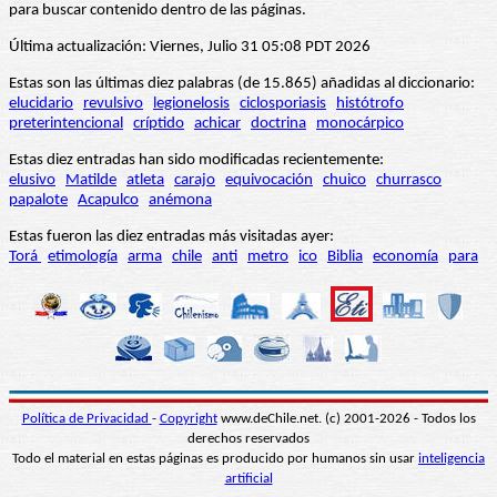
para buscar contenido dentro de las páginas.
Última actualización: Viernes, Julio 31 05:08 PDT 2026
Estas son las últimas diez palabras (de 15.865) añadidas al diccionario:
elucidario
revulsivo
legionelosis
ciclosporiasis
histótrofo
preterintencional
críptido
achicar
doctrina
monocárpico
Estas diez entradas han sido modificadas recientemente:
elusivo
Matilde
atleta
carajo
equivocación
chuico
churrasco
papalote
Acapulco
anémona
Estas fueron las diez entradas más visitadas ayer:
Torá
etimología
arma
chile
anti
metro
ico
Biblia
economía
para
Política de Privacidad
-
Copyright
www.deChile.net. (c) 2001-2026 - Todos los
derechos reservados
Todo el material en estas páginas es producido por humanos sin usar
inteligencia
artificial