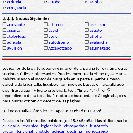
➳
arritmia
➳
arroba
➳
arrobar
➳
arrogancia
↓↓↓ Grupos Siguientes
❒
arrogante
❒
artillería
❒
ascensor
❒
asiento
❒
áspid
❒
asueto
❒
ateloglosia
❒
atole
❒
atrofia
❒
aurícula
❒
autódromo
❒
avalancha
❒
avulsión
❒
Azcapotzalco
❒
azumagado
Los iconos de la parte superior e inferior de la página te llevarán a otras
secciones útiles e interesantes. Puedes encontrar la etimología de una
palabra usando el motor de búsqueda en la parte superior a mano
derecha de la pantalla. Escribe el término que buscas en la casilla que
dice “Busca aquí” y luego presiona la tecla "Entrar", "↲" o "⚲"
dependiendo de tu teclado. El motor de búsqueda de Google abajo es
para buscar contenido dentro de las páginas.
Última actualización: Viernes, Agosto 7 06:16 PDT 2026
Estas son las últimas diez palabras (de 15.865) añadidas al diccionario:
elucidario
revulsivo
legionelosis
ciclosporiasis
histótrofo
preterintencional
críptido
achicar
doctrina
monocárpico