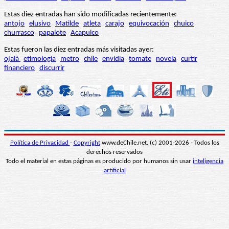
Estas diez entradas han sido modificadas recientemente:
antojo
elusivo
Matilde
atleta
carajo
equivocación
chuico
churrasco
papalote
Acapulco
Estas fueron las diez entradas más visitadas ayer:
ojalá
etimología
metro
chile
envidia
tomate
novela
curtir
financiero
discurrir
Política de Privacidad
-
Copyright
www.deChile.net. (c) 2001-2026 - Todos los
derechos reservados
Todo el material en estas páginas es producido por humanos sin usar
inteligencia
artificial