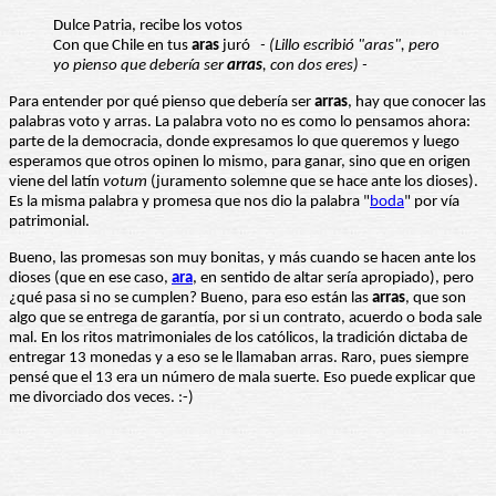
Dulce Patria, recibe los votos
Con que Chile en tus
aras
juró
- (Lillo escribió "aras", pero
yo pienso que debería ser
arras
, con dos eres) -
Para entender por qué pienso que debería ser
arras
, hay que conocer las
palabras voto y arras. La palabra voto no es como lo pensamos ahora:
parte de la democracia, donde expresamos lo que queremos y luego
esperamos que otros opinen lo mismo, para ganar, sino que en origen
viene del latín
votum
(juramento solemne que se hace ante los dioses).
Es la misma palabra y promesa que nos dio la palabra "
boda
" por vía
patrimonial.
Bueno, las promesas son muy bonitas, y más cuando se hacen ante los
dioses (que en ese caso,
ara
, en sentido de altar sería apropiado), pero
¿qué pasa si no se cumplen? Bueno, para eso están las
arras
, que son
algo que se entrega de garantía, por si un contrato, acuerdo o boda sale
mal. En los ritos matrimoniales de los católicos, la tradición dictaba de
entregar 13 monedas y a eso se le llamaban arras. Raro, pues siempre
pensé que el 13 era un número de mala suerte. Eso puede explicar que
me divorciado dos veces. :-)