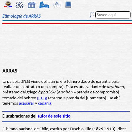
Etimología de ARRAS
ARRAS
La palabra
arras
viene del latín
arrha
(dinero dado de garantía para
realizar un contrato o una compra). Esta es una variante de
arrahabo
,
préstamo del griego ἀρραβών (
arrabón
= prenda de compromiso),
tomado del hebreo
עֲרָבוֹן
(
erabon
= prenda del juramento). De ahí
tenemos
acaparar
y
caparra
.
Elucubraciones del
autor de este sitio
El himno nacional de Chile, escrito por Eusebio Lillo (1826-1910), dice: