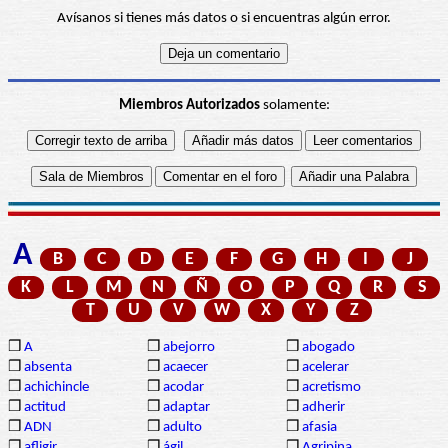
Avísanos si tienes más datos o si encuentras algún error.
Miembros Autorizados
solamente:
A
B
C
D
E
F
G
H
I
J
K
L
M
N
Ñ
O
P
Q
R
S
T
U
V
W
X
Y
Z
❒
A
❒
abejorro
❒
abogado
❒
absenta
❒
acaecer
❒
acelerar
❒
achichincle
❒
acodar
❒
acretismo
❒
actitud
❒
adaptar
❒
adherir
❒
ADN
❒
adulto
❒
afasia
❒
afligir
❒
ágil
❒
Agripina