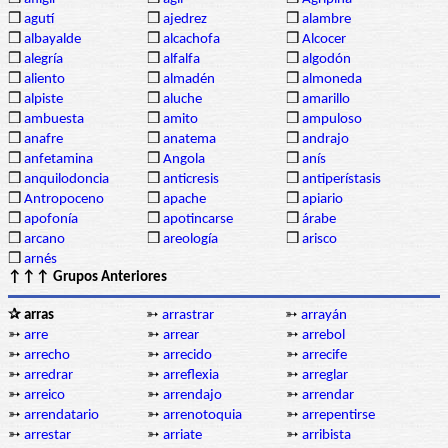
❒
agutí
❒
ajedrez
❒
alambre
❒
albayalde
❒
alcachofa
❒
Alcocer
❒
alegría
❒
alfalfa
❒
algodón
❒
aliento
❒
almadén
❒
almoneda
❒
alpiste
❒
aluche
❒
amarillo
❒
ambuesta
❒
amito
❒
ampuloso
❒
anafre
❒
anatema
❒
andrajo
❒
anfetamina
❒
Angola
❒
anís
❒
anquilodoncia
❒
anticresis
❒
antiperístasis
❒
Antropoceno
❒
apache
❒
apiario
❒
apofonía
❒
apotincarse
❒
árabe
❒
arcano
❒
areología
❒
arisco
❒
arnés
↑↑↑ Grupos Anteriores
✰ arras
➳
arrastrar
➳
arrayán
➳
arre
➳
arrear
➳
arrebol
➳
arrecho
➳
arrecido
➳
arrecife
➳
arredrar
➳
arreflexia
➳
arreglar
➳
arreico
➳
arrendajo
➳
arrendar
➳
arrendatario
➳
arrenotoquia
➳
arrepentirse
➳
arrestar
➳
arriate
➳
arribista