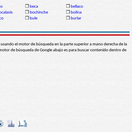
to
❒
beca
❒
bellaco
ocalasis
❒
bochinche
❒
bolina
co
❒
bule
❒
burlar
abra usando el motor de búsqueda en la parte superior a mano derecha de la
 El motor de búsqueda de Google abajo es para buscar contenido dentro de