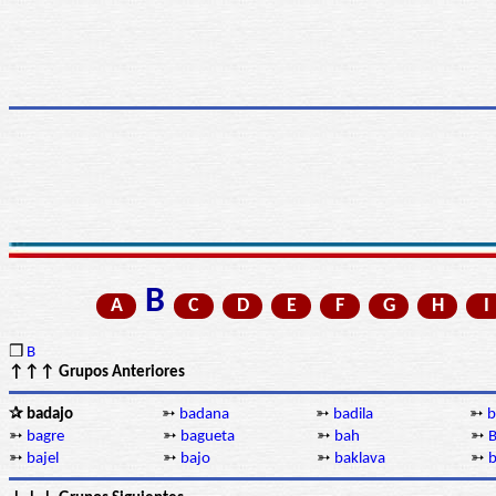
B
A
C
D
E
F
G
H
I
❒
B
↑↑↑ Grupos Anteriores
✰ badajo
➳
badana
➳
badila
➳
b
➳
bagre
➳
bagueta
➳
bah
➳
➳
bajel
➳
bajo
➳
baklava
➳
b