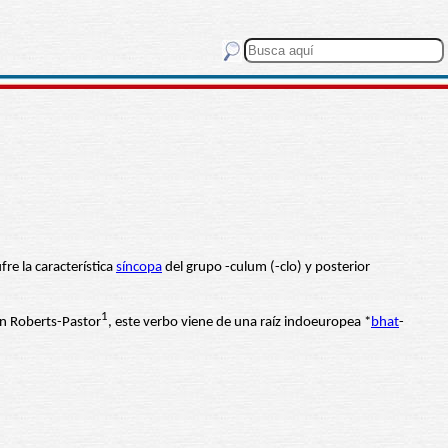
fre la característica
síncopa
del grupo -culum (-clo) y posterior
1
gún Roberts-Pastor
, este verbo viene de una raíz indoeuropea *
bhat
-