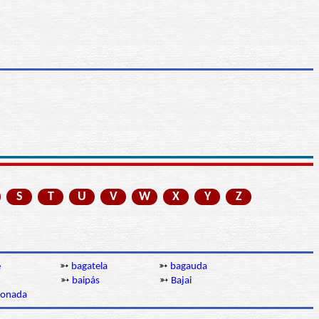
S
T
U
V
W
X
Y
Z
e
➳
bagatela
➳
bagauda
➳
baipás
➳
Bajai
ronada