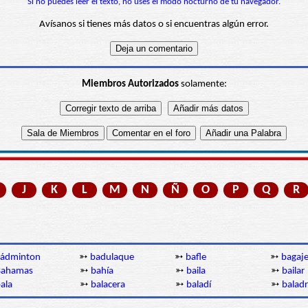
Si no puedes leer el texto, no uses el modo nocturno de tu navegador.
Avísanos si tienes más datos o si encuentras algún error.
Miembros Autorizados
solamente:
J
K
L
M
N
Ñ
O
P
Q
R
ádminton
➳
badulaque
➳
bafle
➳
bagaj
Bahamas
➳
bahía
➳
baila
➳
bailar
ala
➳
balacera
➳
baladí
➳
balad