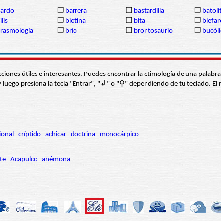
bardo
❒
barrera
❒
bastardilla
❒
batoli
ilis
❒
biotina
❒
bita
❒
blefar
rasmología
❒
brío
❒
brontosaurio
❒
bucóli
s secciones útiles e interesantes. Puedes encontrar la etimología de una pal
í” y luego presiona la tecla "Entrar", "↲" o "⚲" dependiendo de tu teclado.
ional
críptido
achicar
doctrina
monocárpico
te
Acapulco
anémona