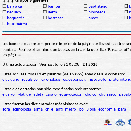
↓↓↓ Grupos Siguientes
❒
balalaica
❒
bamba
❒
baptisterio
❒
❒
béquico
❒
Berta
❒
biblioteca
❒
b
❒
boquerón
❒
bostezar
❒
braco
❒
b
❒
butomácea
Los iconos de la parte superior e inferior de la página te llevarán a otra
pantalla. Escribe el término que buscas en la casilla que dice “Busca aqu
las páginas.
Última actualización: Viernes, Julio 31 05:08 PDT 2026
Estas son las últimas diez palabras (de 15.865) añadidas al diccionario:
elucidario
revulsivo
legionelosis
ciclosporiasis
histótrofo
preterintenc
Estas diez entradas han sido modificadas recientemente:
elusivo
Matilde
atleta
carajo
equivocación
chuico
churrasco
papalo
Estas fueron las diez entradas más visitadas ayer:
Torá
etimología
arma
chile
anti
metro
ico
Biblia
economía
para