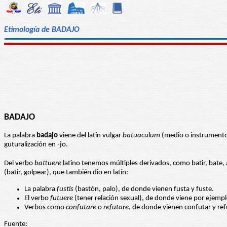
Etimología de BADAJO
BADAJO
La palabra
badajo
viene del latín vulgar
batuaculum
(medio o instrumento 
guturalización en -jo.
Del verbo
battuere
latino tenemos múltiples derivados, como batir, bate, a
(batir, golpear), que también dio en latín:
La palabra
fustis
(bastón, palo), de donde vienen fusta y fuste.
El verbo
futuere
(tener relación sexual), de donde viene por ejempl
Verbos como
confutare
o
refutare
, de donde vienen confutar y ref
Fuente: