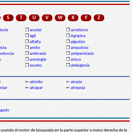
S
T
U
V
W
X
Y
Z
incle
❒
acodar
❒
acretismo
❒
ágil
❒
Agripina
a
❒
alfalfa
❒
algodón
sta
❒
amito
❒
ampuloso
lodoncia
❒
anticresis
❒
antiperístasis
o
❒
areología
❒
arisco
❒
asueto
❒
ateloglosia
o
➳
atónito
➳
atopia
ntar
➳
atrapar
➳
atrepsia
agado
abra usando el motor de búsqueda en la parte superior a mano derecha de la