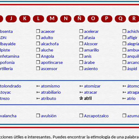
J
K
L
M
N
Ñ
O
P
Q
R
bsenta
❒
acaecer
❒
acelerar
❒
achich
ADN
❒
adulto
❒
afasia
❒
afligir
lbayalde
❒
alcachofa
❒
Alcocer
❒
alegrí
lpiste
❒
aluche
❒
amarillo
❒
ambue
nfetamina
❒
Angola
❒
anís
❒
anqui
pofonía
❒
apotincarse
❒
árabe
❒
arcan
rtillería
❒
ascensor
❒
asiento
❒
áspid
tolondrado
➳
atomismo
➳
atomizar
➳
átom
toyac
➳
atrabiliario
➳
atracar
➳
atraga
trezo
➳
atributo
✰ atril
➳
atrio
valancha
❒
avulsión
❒
Azcapotzalco
❒
azum
s secciones útiles e interesantes. Puedes encontrar la etimología de una pal