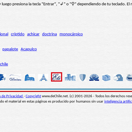
í” y luego presiona la tecla "Entrar", "↲" o "⚲" dependiendo de tu teclado.
ional
críptido
achicar
doctrina
monocárpico
papalote
Acapulco
chile
ca de Privacidad
-
Copyright
www.deChile.net. (c) 2001-2026 - Todos los derechos res
do el material en estas páginas es producido por humanos sin usar
inteligencia artific