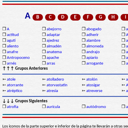
A
B
C
D
E
F
G
H
I
❒
A
❒
abejorro
❒
abogado
❒
a
❒
actitud
❒
adaptar
❒
adherir
❒
❒
agutí
❒
ajedrez
❒
alambre
❒
a
❒
aliento
❒
almadén
❒
almoneda
❒
a
❒
anafre
❒
anatema
❒
andrajo
❒
a
❒
Antropoceno
❒
apache
❒
apiario
❒
a
❒
arnés
❒
arras
❒
arrogante
❒
a
↑↑↑ Grupos Anteriores
➳
atole
➳
atolladero
➳
atolón
➳
a
➳
atorrante
➳
atorvastatin
➳
atosigar
➳
A
➳
atréptico
➳
atresia
➳
atreverse
➳
a
↓↓↓ Grupos Siguientes
❒
atrofia
❒
aurícula
❒
autódromo
❒
a
Los iconos de la parte superior e inferior de la página te llevarán a otra