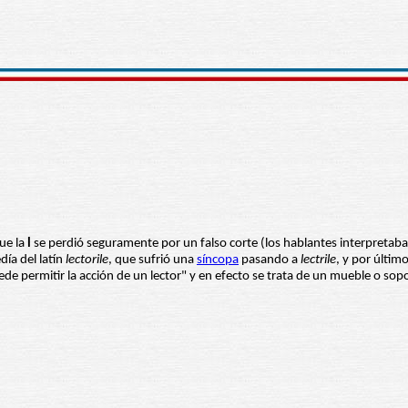
que la
l
se perdió seguramente por un falso corte (los hablantes interpretaban q
día del latín
lectorile
, que sufrió una
síncopa
pasando a
lectrile
, y por últim
uede permitir la acción de un lector" y en efecto se trata de un mueble o sopor