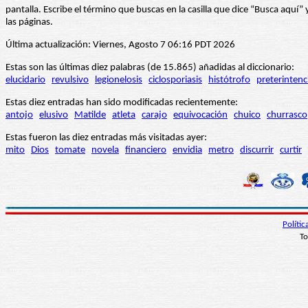
pantalla. Escribe el término que buscas en la casilla que dice “Busca aqu
las páginas.
Última actualización: Viernes, Agosto 7 06:16 PDT 2026
Estas son las últimas diez palabras (de 15.865) añadidas al diccionario:
elucidario
revulsivo
legionelosis
ciclosporiasis
histótrofo
preterintenc
Estas diez entradas han sido modificadas recientemente:
antojo
elusivo
Matilde
atleta
carajo
equivocación
chuico
churrasco
Estas fueron las diez entradas más visitadas ayer:
mito
Dios
tomate
novela
financiero
envidia
metro
discurrir
curtir
Políti
To