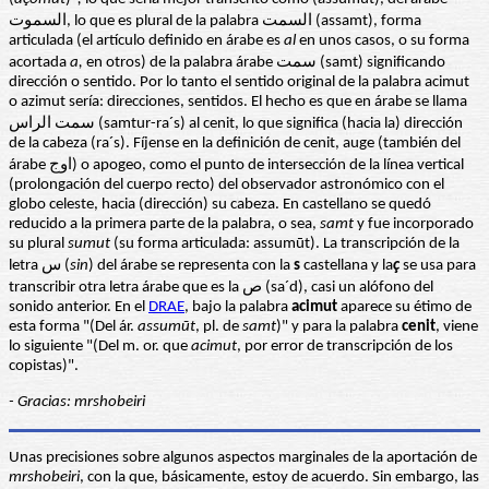
السموت, lo que es plural de la palabra السمت (assamt), forma
articulada (el artículo definido en árabe es
al
en unos casos, o su forma
acortada
a,
en otros) de la palabra árabe سمت (samt) significando
dirección o sentido. Por lo tanto el sentido original de la palabra acimut
o azimut sería: direcciones, sentidos. El hecho es que en árabe se llama
سمت الراس (samtur-ra´s) al cenit, lo que significa (hacia la) dirección
de la cabeza (ra´s). Fíjense en la definición de cenit, auge (también del
árabe اوج) o apogeo, como el punto de intersección de la línea vertical
(prolongación del cuerpo recto) del observador astronómico con el
globo celeste, hacia (dirección) su cabeza. En castellano se quedó
reducido a la primera parte de la palabra, o sea,
samt
y fue incorporado
su plural
sumut
(su forma articulada: assumūt). La transcripción de la
letra س (
sin
) del árabe se representa con la
s
castellana y la
ç
se usa para
transcribir otra letra árabe que es la ص (sa´d), casi un alófono del
sonido anterior. En el
DRAE
, bajo la palabra
acimut
aparece su étimo de
esta forma "(
Del
ár.
assumūt
,
pl. de
samt
)" y para la palabra
cenit
, viene
lo siguiente "(
Del m. or. que
acimut
, por error de transcripción de los
copistas)".
- Gracias: mrshobeiri
Unas precisiones sobre algunos aspectos marginales de la aportación de
mrshobeiri
, con la que, básicamente, estoy de acuerdo. Sin embargo, las