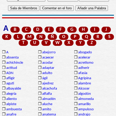
A
B
C
D
E
F
G
H
I
J
K
L
M
N
Ñ
O
P
Q
R
S
T
U
V
W
X
Y
Z
❒
A
❒
abejorro
❒
abogado
❒
absenta
❒
acaecer
❒
acelerar
❒
achichincle
❒
acodar
❒
acretismo
❒
actitud
❒
adaptar
❒
adherir
❒
ADN
❒
adulto
❒
afasia
❒
afligir
❒
ágil
❒
Agripina
❒
agutí
❒
ajedrez
❒
alambre
❒
albayalde
❒
alcachofa
❒
Alcocer
❒
alegría
❒
alfalfa
❒
algodón
❒
aliento
❒
almadén
❒
almoneda
❒
alpiste
❒
aluche
❒
amarillo
❒
ambuesta
❒
amito
❒
ampuloso
❒
anafre
❒
anatema
❒
andrajo