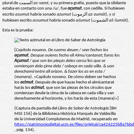
plural de السمت
as-samt
, y su primera grafía, puesto que la sibilante
estaba en contacto con una /u/, fue
açumut
, con cedilla. Si hubiesen
escrito
asumut
habría sonado
azumut
(الزموت
az-zumūt
), y si
hubiesen escrito
assumut
habría sonado
aśumut
(الشموت
aš-šumūt
).
Esta es la prueba:
[
Capitolo noueno. De cuemo deuen / seer fechos los
açumut
. Desque ouieres fecho ell Almu/cantarat; faras los
Açumut
/ que son las pieças delos cercu/los que se
comiençan dela çima dela / cabeça en cada uilla. & uan
derechami/entre all orizon. & fazer los as en esta /
(manera).
«Capítulo noveno. De cómo deben ser hechos
los
acimut
. Después de que hayas hecho el almicantarat
harás los
acimut
, que son las piezas de los círculos que
comienzan desde la cima de la cabeza en cada villa y van
derechamente al horizonte, y los harás de esta (manera)»]
(Captura de pantalla del
Libro de Saber de Astrología
[BH
MSS 156] de la Biblioteca Histórica Marqués de Valdecilla
de la Universidad Complutense de Madrid, recuperado en
https://patrimoniodigital.ucm.es/files/original/ca424225b8a7
, pág. 134).