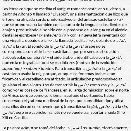
Las letras con que se escribía el antiguo romance castellano tuvieron, a
partir de Alfonso X llamado "El Sabio", una sistematización que hizo que
el fonema africado sordo predorsoalveolar del antiguo castellano /ts/,
que se pronunciaba también con la punta de la lengua en los dientes de
abajo y produciendo el sonido con el predorso de la lengua en el alvéolo
dental se escribiese >c< ante /e/ o /i/ y con la nueva letra inventada con
una virgulilla debajo de la >c<, la llamada 'cedilla', >ç<, delante de la /a/,
la /o/ o la /u/. El sonido de la س /s/ o la ص /ṣ/ árabe no se
correspondía con el de la >s< castellana, que por ser de articulación
ápicoalveolar, sonaba /ś/ y el oído árabe la identificaba con la ش /š/,
que en la ortografía alfonsí se escribía >x< (motivo de la evolución
sapon(em)
>
xabón
>
jabón
). Para transcribir la س /s/ o la ص /ṣ/ el
castellano usaba la c/ç, porque, aunque los fonemas árabes eran
fricativos y el castellano era africado, la articulación predorsoalveolar
igualaba el uno al otro. Eso de transcribir la س /s/ como >s< y la ص /ṣ/
como >ç< es cosa de los franceses, en su larga dominación sobre el norte
de África, porque como su idioma, igual que el portugués, había
conservado el grafema medieval de la >ç<, por comodidad tipográfica
para ellos dieron en convenir que
ç
transcribiese la
ṣād
, ص /ṣ/, y
s
la
sīn
,
س /s/, pero ese capricho francés no se puede transportar al siglo XII o
XIII en Castilla.
La palabra
acimut
se tomó del árabe السموت
as-sumūt
, efectivamente,