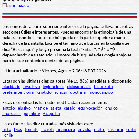
❒
azumagado
Los iconos de la parte superior e inferior de la página te llevarán a otras
secciones útiles e interesantes. Puedes encontrar la etimología de una
palabra usando el motor de búsqueda en la parte superior a mano
derecha de la pantalla. Escribe el término que buscas en la casilla que
dice “Busca aquí” y luego presiona la tecla "Entrar", "↲" o "⚲"
dependiendo de tu teclado. El motor de búsqueda de Google abajo es
para buscar contenido dentro de las páginas.
Última actualización: Viernes, Agosto 7 06:16 PDT 2026
Estas son las últimas diez palabras (de 15.865) añadidas al diccionario:
elucidario
revulsivo
legionelosis
ciclosporiasis
histótrofo
preterintencional
críptido
achicar
doctrina
monocárpico
Estas diez entradas han sido modificadas recientemente:
antojo
elusivo
Matilde
atleta
carajo
equivocación
chuico
churrasco
papalote
Acapulco
Estas fueron las diez entradas más visitadas ayer:
mito
Dios
tomate
novela
financiero
envidia
metro
discurrir
curtir
chile