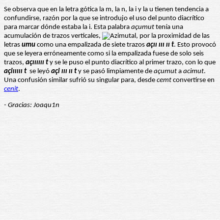
Se observa que en la letra gótica la m, la n, la i y la u tienen tendencia a
confundirse, razón por la que se introdujo el uso del punto diacrítico
para marcar dónde estaba la i. Esta palabra
açumut
tenía una
acumulación de trazos verticales,
, por la proximidad de las
letras
umu
como una empalizada de siete trazos
açıı ııı ıı t
. Esto provocó
que se leyera erróneamente como si la empalizada fuese de solo seis
trazos,
açıııııı t
y se le puso el punto diacrítico al primer trazo, con lo que
açiııııı t
se leyó
açi ııı ıı t
y se pasó limpiamente de
açumut
a
acimut
.
Una confusión similar sufrió su singular para, desde
cemt
convertirse en
cenit
.
- Gracias: Joaqu1n