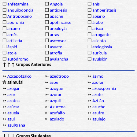
❒
anfetamina
❒
Angola
❒
anís
❒
anquilodoncia
❒
anticresis
❒
antiperístasis
❒
Antropoceno
❒
apache
❒
apiario
❒
apofonía
❒
apotincarse
❒
árabe
❒
arcano
❒
areología
❒
arisco
❒
arnés
❒
arras
❒
arrogante
❒
artillería
❒
ascensor
❒
asiento
❒
áspid
❒
asueto
❒
ateloglosia
❒
atole
❒
atrofia
❒
aurícula
❒
autódromo
❒
avalancha
❒
avulsión
↑↑↑ Grupos Anteriores
➳
Azcapotzalco
➳
azeótropo
➳
ázimo
✰ azimutal
➳
ázoe
➳
azófar
➳
azogar
➳
azogue
➳
azoospermia
➳
azor
➳
azorar
➳
azote
➳
azotea
➳
azquil
➳
Aztlán
➳
azúcar
➳
Azucena
➳
azuche
➳
azuela
➳
azufaifo
➳
azufre
➳
azul
➳
azulado
➳
azulejo
➳
azulgrana
↓↓↓ Grupos Siguientes