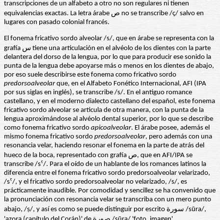
transcripciones de un alfabeto a otro no son regulares ni tienen
equivalencias exactas. La letra árabe ص no se transcribe /ç/ salvo en
lugares con pasado colonial francés.
El fonema fricativo sordo alveolar /s/, que en árabe se representa con la
grafía س tiene una articulación en el alvéolo de los dientes con la parte
delantera del dorso de la lengua, por lo que para producir ese sonido la
punta de la lengua debe apoyarse más o menos en los dientes de abajo,
por eso suele describirse este fonema como fricativo sordo
predorsoalveolar
que, en el Alfabeto Fonético Internacional, AFI (IPA
por sus siglas en inglés), se transcribe /s/. En el antiguo romance
castellano, y en el moderno dialecto castellano del español, este fonema
fricativo sordo alveolar se articula de otra manera, con la punta de la
lengua aproximándose al alvéolo dental superior, por lo que se describe
como fonema fricativo sordo
apicoalveolar
. El árabe posee, además el
mismo fonema fricativo sordo
predorsoalveolar
, pero además con una
resonancia velar, haciendo resonar el fonema en la parte de atrás del
hueco de la boca, representado con grafía ص, que en AFI/IPA se
transcribe /sˤ/. Para el oído de un hablante de los romances latinos la
diferencia entre el fonema fricativo sordo predorsoalveolar velarizado,
/sˤ/, y el fricativo sordo predorsoalveolar no velarizado, /s/, es
prácticamente inaudible. Por comodidad y sencillez se ha convenido que
la pronunciación con resonancia velar se transcriba con un mero punto
abajo, /ṣ/, y así es como se puede distinguir por escrito سورة /sūra/,
'azora (capítulo del Corán)' de صورة /ṣūra/ 'foto, imagen'.