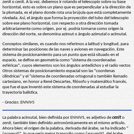
zenit o cenit. A la vez, debemos ir rotando el telescopio sobre su base
horizontal, esto es sobre un plano que es perpendicular a la dirección de
la plomada, es el plano donde rota una brújula que está completamente
nivelada. Así, el ángulo que forma la proyección del tubo del telescopio
sobre ese plano horizontal, con respecto a otra dirección tomada
arbitrariamente como origen, por ej. podría tomarse como origen la
dirección del norte, se denomina azimut o ángulo azimutal o acimutal.
Conceptos similares, es cuando nos referimos a latitud y longitud, para
determinar las posiciones de las naves y aviones en navegación. Este
sistema de posicionamiento para un punto que está situado en el
espacio, se define en geometría como "sistema de coordenadas
esféricas", cuyos elementos son los ángulos antedichos y el radio vector.
Otros sistemas de posicionamiento espacial son las "coordenas
cilíndricas" y el "sistema de coordenadas ortogonal o también llamado
cartesiano, en honor a René Descartes, filósofo y matemático francés,
que fue el que inventó este sistema de coordenadas al estudiar la
trayectoria balística.
-
Gracias: ENNIVS
La palabra acimutal, bien definida por ENNIVS, es adjetivo de
cenit
o
zenit
, también bien definido astronómicamente en el mismo artículo.
Ahora bien; el origen de la palabra, derivada del árabe, se ha indicado "
(
açomut
)"
,
lo que sería mejor transcrito como (assumūt), del árabe