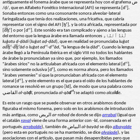
antiguamente el fonema árabe que se representa hoy con el grafema ض
/ḍ/, que en Alfabeto Fonético Internacional (AFI) se representa [dˁ].
Sonaba entonces como una consonante sonora alveolar-lateral
faringalizada que tenía dos realizaciones, una fricativa, que cabría
representar con el signo del AFI [ɮˤ], y la otra africada, representada por
[d͡ɮˤ] o por [dˡˤ]. Este sonido era tan complicado y ajeno a las lenguas
del entorno que la lengua árabe era llamada entonces لُغَةُ ﭐلضَّادِ
lu
ġatu
ḍ-
ḍādi
(
lu
ġat a
ḍ-
ḍād
), que en realidad se pronunciaba
lu
ġat
ad͡ɮˤ-d͡ɮˤ
ād
o
lu
ġat adˡˤ-dˡˤ
ād
, "la lengua de la
ḍād
". Cuando la lengua
árabe llegó a la Península Ibérica en el siglo VIII no todos los hablantes
de árabe la pronunciaban ya sino que, por ejemplo, los llamados
"árabes sirios" no la articulaban africada con el elemento lateral [dˡˤ],
sino solamente oclusiva [dˁ], como es norma ahora, pero los llamados
"árabes yemeníes" sí que la pronunciaban africada con el elemento
lateral [dˡˤ], y este elemento es el que para el oído de los hablantes de
romance se resolvió en un grupo [ld], de modo que una palabra como
القاضي
al-q
ā
ḍ
ī
, pronunciada
al-q
ā
dˡˤ
ī
se adaptó como
alca
ld
e
.
Es este un rasgo que se puede observar en otros arabismos donde
figuraba el mismo fonema, pero solo en los arabismos de introducción
más antigua, como الربض
ar-rabaḍ
de donde se dijo
arrabal
(igual que
el catalán
raval
viene de una forma anterior con
-ld
, conservada en el
portugués
arrabalde
), también de البياض
al-bayāḍ
se dijo
albayalde
(pero esta en portugués no se ha mantenido, se dice
alvaiade
), y las
asociaciones con el artículo, que pasan más desapercibidas pero que