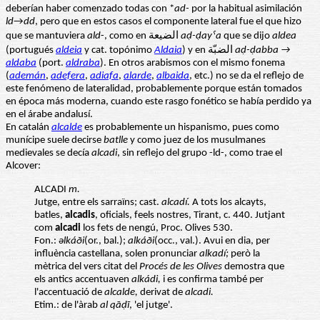
deberían haber comenzado todas con *
ad-
por la habitual asimilación
ld
→
dd
, pero que en estos casos el componente lateral fue el que hizo
que se mantuviera
ald
-, como en الضيعة
aḍ-ḍayˁa
que se dijo
aldea
(portugués
aldeia
y cat. topónimo
Aldaia
) y en الضبّة
aḍ-ḍabba →
aldaba
(port.
aldraba
). En otros arabismos con el mismo fonema
(
ademán
,
adefera
,
adiafa
,
alarde
,
albaida
, etc.) no se da el reflejo de
este fenómeno de lateralidad, probablemente porque están tomados
en época más moderna, cuando este rasgo fonético se había perdido ya
en el árabe andalusí.
En catalán
alcalde
es probablemente un hispanismo, pues como
munícipe suele decirse
batlle
y como juez de los musulmanes
medievales se decía
alcadi
, sin reflejo del grupo -ld-, como trae el
Alcover:
ALCADI
m.
Jutge, entre els sarraïns; cast.
alcadí.
A tots los alcayts,
batles,
alcadis
, oficials, feels nostres, Tirant, c. 440. Jutjant
com
alcadi
los fets de nengú, Proc. Olives 530.
Fon.:
əlkáði
(or., bal.);
alkáði
(occ., val.). Avui en dia, per
influència castellana, solen pronunciar
alkadí;
però la
mètrica del vers citat del
Procés de les Olives
demostra que
els antics accentuaven
alkádi,
i es confirma també per
l'accentuació de
alcalde,
derivat de
alcadi.
Etim.: de l'àrab
al
qāḍī
, 'el jutge'.