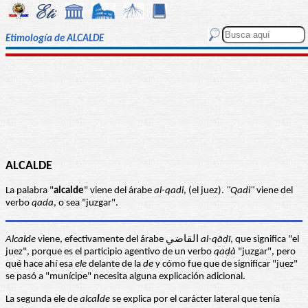
Etimología de ALCALDE
ALCALDE
La palabra "
alcalde
" viene del árabe
al-qadi
, (el juez).
"Qadi"
viene del
verbo
qada
, o sea "juzgar".
Alcalde
viene, efectivamente del árabe القاضي
al-q
āḍī
, que significa "el
juez", porque es el participio agentivo de un verbo
qa
ḍà
"juzgar", pero
qué hace ahí esa
ele
delante de la
de
y cómo fue que de significar "juez"
se pasó a "munícipe" necesita alguna explicación adicional.
La segunda ele de
alca
l
de
se explica por el carácter lateral que tenía