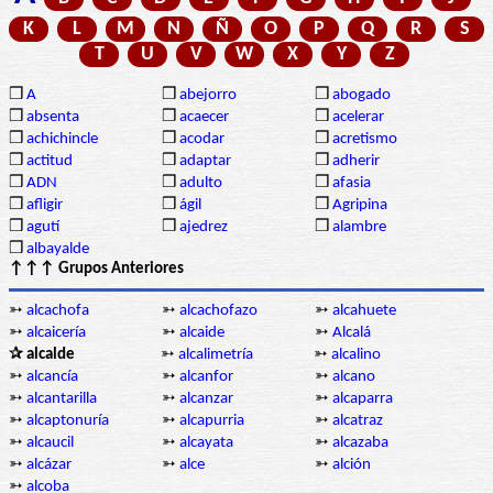
K
L
M
N
Ñ
O
P
Q
R
S
T
U
V
W
X
Y
Z
❒
A
❒
abejorro
❒
abogado
❒
absenta
❒
acaecer
❒
acelerar
❒
achichincle
❒
acodar
❒
acretismo
❒
actitud
❒
adaptar
❒
adherir
❒
ADN
❒
adulto
❒
afasia
❒
afligir
❒
ágil
❒
Agripina
❒
agutí
❒
ajedrez
❒
alambre
❒
albayalde
↑↑↑ Grupos Anteriores
➳
alcachofa
➳
alcachofazo
➳
alcahuete
➳
alcaicería
➳
alcaide
➳
Alcalá
✰ alcalde
➳
alcalimetría
➳
alcalino
➳
alcancía
➳
alcanfor
➳
alcano
➳
alcantarilla
➳
alcanzar
➳
alcaparra
➳
alcaptonuría
➳
alcapurria
➳
alcatraz
➳
alcaucil
➳
alcayata
➳
alcazaba
➳
alcázar
➳
alce
➳
alción
➳
alcoba