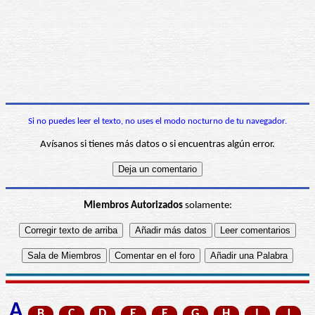
Si no puedes leer el texto, no uses el modo nocturno de tu navegador.
Avísanos si tienes más datos o si encuentras algún error.
Miembros Autorizados
solamente:
A
B
C
D
E
F
G
H
I
J