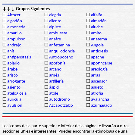
↓↓↓ Grupos Siguientes
❒
Alcocer
❒
alegría
❒
alfalfa
❒
algodón
❒
aliento
❒
almadén
❒
almoneda
❒
alpiste
❒
aluche
❒
amarillo
❒
ambuesta
❒
amito
❒
ampuloso
❒
anafre
❒
anatema
❒
andrajo
❒
anfetamina
❒
Angola
❒
anís
❒
anquilodoncia
❒
anticresis
❒
antiperístasis
❒
Antropoceno
❒
apache
❒
apiario
❒
apofonía
❒
apotincarse
❒
árabe
❒
arcano
❒
areología
❒
arisco
❒
arnés
❒
arras
❒
arrogante
❒
artillería
❒
ascensor
❒
asiento
❒
áspid
❒
asueto
❒
ateloglosia
❒
atole
❒
atrofia
❒
aurícula
❒
autódromo
❒
avalancha
❒
avulsión
❒
Azcapotzalco
❒
azumagado
Los iconos de la parte superior e inferior de la página te llevarán a otras
secciones útiles e interesantes. Puedes encontrar la etimología de una