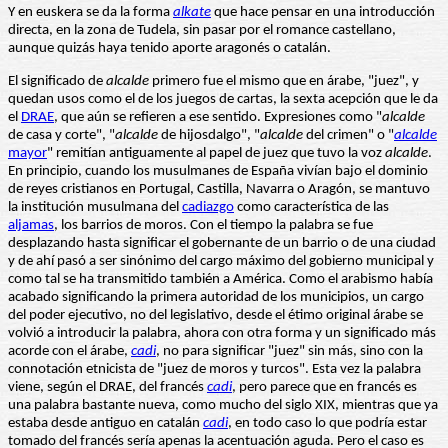
Y en euskera se da la forma
alkate
que hace pensar en una introducción
directa, en la zona de Tudela, sin pasar por el romance castellano,
aunque quizás haya tenido aporte aragonés o catalán.
El significado de
alcalde
primero fue el mismo que en árabe, "juez", y
quedan usos como el de los juegos de cartas, la sexta acepción que le da
el
DRAE
, que aún se refieren a ese sentido. Expresiones como "
alcalde
de casa y corte", "
alcalde
de hijosdalgo", "
alcalde
del crimen" o "
alcalde
mayor
" remitían antiguamente al papel de juez que tuvo la voz
alcalde
.
En principio, cuando los musulmanes de España vivían bajo el dominio
de reyes cristianos en Portugal, Castilla, Navarra o Aragón, se mantuvo
la institución musulmana del
cadiazgo
como característica de las
aljamas
, los barrios de moros. Con el tiempo la palabra se fue
desplazando hasta significar el gobernante de un barrio o de una ciudad
y de ahí pasó a ser sinónimo del cargo máximo del gobierno municipal y
como tal se ha transmitido también a América. Como el arabismo había
acabado significando la primera autoridad de los municipios, un cargo
del poder ejecutivo, no del legislativo, desde el étimo original árabe se
volvió a introducir la palabra, ahora con otra forma y un significado más
acorde con el árabe,
cadi
, no para significar "juez" sin más, sino con la
connotación etnicista de "juez de moros y turcos". Esta vez la palabra
viene, según el DRAE, del francés
cadi
, pero parece que en francés es
una palabra bastante nueva, como mucho del siglo XIX, mientras que ya
estaba desde antiguo en catalán
cadi
, en todo caso lo que podría estar
tomado del francés sería apenas la acentuación aguda. Pero el caso es