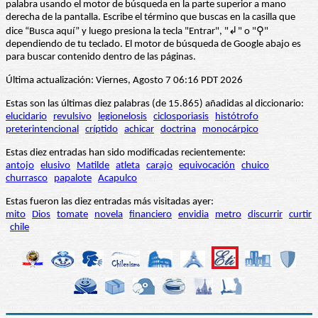
palabra usando el motor de búsqueda en la parte superior a mano
derecha de la pantalla. Escribe el término que buscas en la casilla que
dice “Busca aquí” y luego presiona la tecla "Entrar", "↲" o "⚲"
dependiendo de tu teclado. El motor de búsqueda de Google abajo es
para buscar contenido dentro de las páginas.
Última actualización: Viernes, Agosto 7 06:16 PDT 2026
Estas son las últimas diez palabras (de 15.865) añadidas al diccionario:
elucidario
revulsivo
legionelosis
ciclosporiasis
histótrofo
preterintencional
críptido
achicar
doctrina
monocárpico
Estas diez entradas han sido modificadas recientemente:
antojo
elusivo
Matilde
atleta
carajo
equivocación
chuico
churrasco
papalote
Acapulco
Estas fueron las diez entradas más visitadas ayer:
mito
Dios
tomate
novela
financiero
envidia
metro
discurrir
curtir
chile