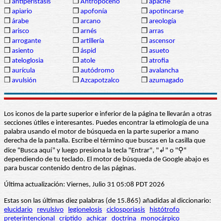
❒
antiperístasis
❒
Antropoceno
❒
apache
❒
apiario
❒
apofonía
❒
apotincarse
❒
árabe
❒
arcano
❒
areología
❒
arisco
❒
arnés
❒
arras
❒
arrogante
❒
artillería
❒
ascensor
❒
asiento
❒
áspid
❒
asueto
❒
ateloglosia
❒
atole
❒
atrofia
❒
aurícula
❒
autódromo
❒
avalancha
❒
avulsión
❒
Azcapotzalco
❒
azumagado
Los iconos de la parte superior e inferior de la página te llevarán a otras
secciones útiles e interesantes. Puedes encontrar la etimología de una
palabra usando el motor de búsqueda en la parte superior a mano
derecha de la pantalla. Escribe el término que buscas en la casilla que
dice “Busca aquí” y luego presiona la tecla "Entrar", "↲" o "⚲"
dependiendo de tu teclado. El motor de búsqueda de Google abajo es
para buscar contenido dentro de las páginas.
Última actualización: Viernes, Julio 31 05:08 PDT 2026
Estas son las últimas diez palabras (de 15.865) añadidas al diccionario:
elucidario
revulsivo
legionelosis
ciclosporiasis
histótrofo
preterintencional
críptido
achicar
doctrina
monocárpico