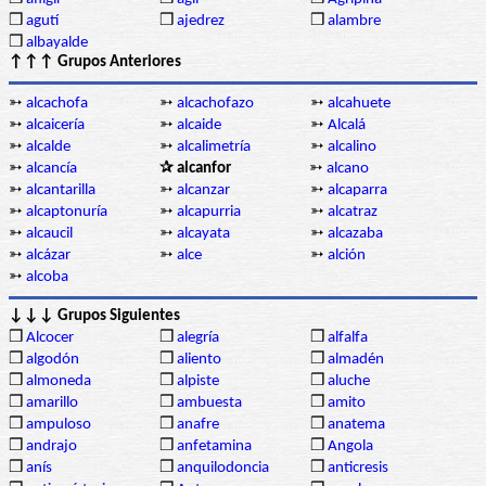
❒
agutí
❒
ajedrez
❒
alambre
❒
albayalde
↑↑↑ Grupos Anteriores
➳
alcachofa
➳
alcachofazo
➳
alcahuete
➳
alcaicería
➳
alcaide
➳
Alcalá
➳
alcalde
➳
alcalimetría
➳
alcalino
➳
alcancía
✰ alcanfor
➳
alcano
➳
alcantarilla
➳
alcanzar
➳
alcaparra
➳
alcaptonuría
➳
alcapurria
➳
alcatraz
➳
alcaucil
➳
alcayata
➳
alcazaba
➳
alcázar
➳
alce
➳
alción
➳
alcoba
↓↓↓ Grupos Siguientes
❒
Alcocer
❒
alegría
❒
alfalfa
❒
algodón
❒
aliento
❒
almadén
❒
almoneda
❒
alpiste
❒
aluche
❒
amarillo
❒
ambuesta
❒
amito
❒
ampuloso
❒
anafre
❒
anatema
❒
andrajo
❒
anfetamina
❒
Angola
❒
anís
❒
anquilodoncia
❒
anticresis