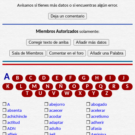
Avísanos si tienes más datos o si encuentras algún error.
Miembros Autorizados
solamente:
A
B
C
D
E
F
G
H
I
J
K
L
M
N
Ñ
O
P
Q
R
S
T
U
V
W
X
Y
Z
❒
A
❒
abejorro
❒
abogado
❒
absenta
❒
acaecer
❒
acelerar
❒
achichincle
❒
acodar
❒
acretismo
❒
actitud
❒
adaptar
❒
adherir
❒
ADN
❒
adulto
❒
afasia
❒
afligir
❒
ágil
❒
Agripina