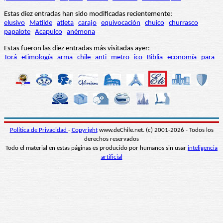
Estas diez entradas han sido modificadas recientemente:
elusivo
Matilde
atleta
carajo
equivocación
chuico
churrasco
papalote
Acapulco
anémona
Estas fueron las diez entradas más visitadas ayer:
Torá
etimología
arma
chile
anti
metro
ico
Biblia
economía
para
Política de Privacidad
-
Copyright
www.deChile.net. (c) 2001-2026 - Todos los
derechos reservados
Todo el material en estas páginas es producido por humanos sin usar
inteligencia
artificial