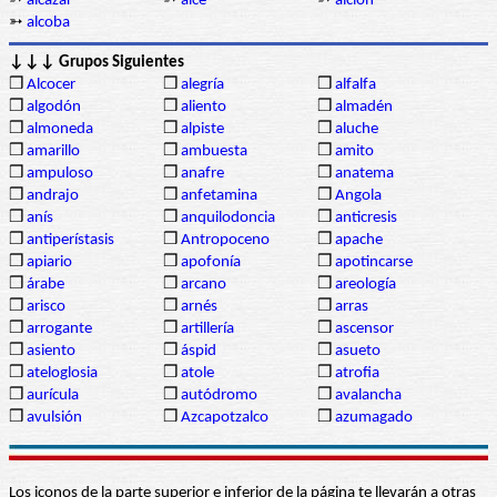
➳
alcázar
➳
alce
➳
alción
➳
alcoba
↓↓↓ Grupos Siguientes
❒
Alcocer
❒
alegría
❒
alfalfa
❒
algodón
❒
aliento
❒
almadén
❒
almoneda
❒
alpiste
❒
aluche
❒
amarillo
❒
ambuesta
❒
amito
❒
ampuloso
❒
anafre
❒
anatema
❒
andrajo
❒
anfetamina
❒
Angola
❒
anís
❒
anquilodoncia
❒
anticresis
❒
antiperístasis
❒
Antropoceno
❒
apache
❒
apiario
❒
apofonía
❒
apotincarse
❒
árabe
❒
arcano
❒
areología
❒
arisco
❒
arnés
❒
arras
❒
arrogante
❒
artillería
❒
ascensor
❒
asiento
❒
áspid
❒
asueto
❒
ateloglosia
❒
atole
❒
atrofia
❒
aurícula
❒
autódromo
❒
avalancha
❒
avulsión
❒
Azcapotzalco
❒
azumagado
Los iconos de la parte superior e inferior de la página te llevarán a otras