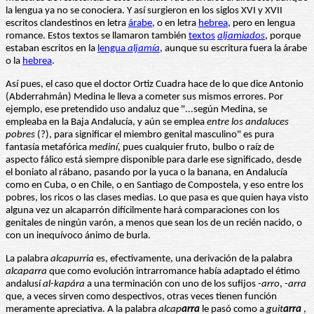
la lengua ya no se conociera. Y así surgieron en los siglos XVI y XVII
escritos clandestinos en letra
árabe
, o en letra
hebrea
, pero en lengua
romance. Estos textos se llamaron también
textos
aljamiados
, porque
estaban escritos en la
lengua
aljamía
, aunque su escritura fuera la árabe
o la
hebrea
.
Así pues, el caso que el doctor Ortiz Cuadra hace de lo que dice Antonio
(Abderrahmán) Medina le lleva a cometer sus mismos errores. Por
ejemplo, ese pretendido uso andaluz que "...según Medina, se
empleaba en la Baja Andalucía, y aún se emplea
entre los andaluces
pobres
(?), para significar el miembro genital masculino" es pura
fantasía metafórica
mediní
, pues cualquier fruto, bulbo o raíz de
aspecto fálico está siempre disponible para darle ese significado, desde
el boniato al rábano, pasando por la yuca o la banana, en Andalucía
como en Cuba, o en Chile, o en Santiago de Compostela, y eso entre los
pobres, los ricos o las clases medias. Lo que pasa es que quien haya visto
alguna vez un alcaparrón difícilmente hará comparaciones con los
genitales de ningún varón, a menos que sean los de un recién nacido, o
con un inequívoco ánimo de burla.
La palabra
alcapurria
es, efectivamente, una derivación de la palabra
alcaparra
que como evolución intrarromance había adaptado el étimo
andalusí
al-kapára
a una terminación con uno de los sufijos -
arro
, -
arra
que, a veces sirven como despectivos, otras veces tienen función
meramente apreciativa. A la palabra
alcap
arra
le pasó como a
guit
arra
,