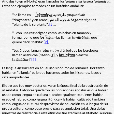
Andalus (o en el Norte) eran llamados los
ˁ
a
ǧ
am
y su lengua
ˁ
a
ǧ
amiyya.
Estos son ejemplos tomados de un botánico andalusí:
"Se llama en ...
ˁaǧamiyya
طرقنتية
ṭurquntiyah
"dragontea" y en árabe شجرة الحنش
šaǧarat alḥanaš
"planta de la serpiente".
[1]
…
"…con una raíz delgada como las habas en tamaño y
forma, por lo que
los
ˁ
aǧam
las llaman
fayǧiyāllah
, que
quiere decir "habita"
[2]
, …
"Los árabes llaman
ˁ
utm
y
utm
al árbol que los bereberes
llaman acebuche [
āzabbūǧ
], y
los
ˁ
aǧam
oleastro
[
alābāštar
]"
[3]
La lengua
aljamía
era en aquel uso sinónimo de romance. Por tanto
hablar en "aljamía" es lo que hacemos todos los hispanos, lusos y
catalanoparlantes.
El otro uso fue muy posterior, ya en la época final de la destrucción de
al-Andalus. Entonces quedaron las poblaciones andalusíes que habían
usado como lengua de cultura el árabe (igualmente quienes habían
usado el hebreo como lengua litúrgica y la habían cultivado también
como lengua de cultura) desprovistos de educación en la lengua de su
propia cultura, como paso previo para su anulación total. Una de las
muestras de resistencia a este etnicidio fue aferrarse al alfabeto, aunque