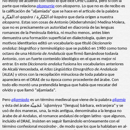
No estoy de acuerdo con todo lo que dice Ortiz Cuadra, pero sí con la
parte que relaciona
alcapurria
con
alcaparra
. Lo que no es de recibo es
la calificación de "aljamiada" que se hace en el artículo de la palabra
القبّارة
al-qapára
/ الكبّارة
al-kapára
que daría origen a nuestra
alcaparra
. Estas son cosas de Antonio (Abderrahmán) Medina Molera,
que no es precisamente un autoridad en diacronía de las lenguas
romances de la Península Ibérica, ni mucho menos, antes bien
demuestra una formación superficial en dialectología, quien por
motivos identitarios editó un vocabulario que tituló
Diccionario
andaluz: biográfico y terminológico
que se publicó en 1980 como tomo
octavo de una
Historia de Andalucía
que firmó llamándose todavía
Antonio, con un fuerte contenido ideológico en el que es mejor ni
entrar. En este
Diccionario andaluz
fusiona los vocabularios anteriores
de Alcalá Venceslada, el
Atlas Lingüístico Etnográfico de Andalucía
(ALEA) y otros con la recopilación minuciosa de toda palabra que
apareciera en el DRAE de su época como procedente del árabe. Con
todo ello montó una pretendida lengua que había que rescatar del
olvido y que llamó "aljamiada".
Pero
aljamiado
es un término medieval que viene de la palabra
aljamía
y ésta del árabe عَجَمِيَّة
ˁ
a
ǧ
amiyya
"(lengua) bárbara, extranjera" y se
usó de dos maneras, una, la más antigua, denominaba a la lengua no
árabe de al-Andalus, el romance andalusí de origen latino -que algunos,
incluido el DRAE, insisten en seguir llamándolo erróneamente con el
término confesional
mozárabe-
, de modo que los que la hablaban en al-