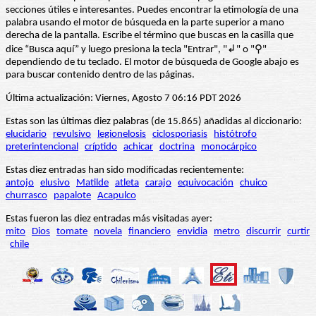
secciones útiles e interesantes. Puedes encontrar la etimología de una
palabra usando el motor de búsqueda en la parte superior a mano
derecha de la pantalla. Escribe el término que buscas en la casilla que
dice “Busca aquí” y luego presiona la tecla "Entrar", "↲" o "⚲"
dependiendo de tu teclado. El motor de búsqueda de Google abajo es
para buscar contenido dentro de las páginas.
Última actualización: Viernes, Agosto 7 06:16 PDT 2026
Estas son las últimas diez palabras (de 15.865) añadidas al diccionario:
elucidario
revulsivo
legionelosis
ciclosporiasis
histótrofo
preterintencional
críptido
achicar
doctrina
monocárpico
Estas diez entradas han sido modificadas recientemente:
antojo
elusivo
Matilde
atleta
carajo
equivocación
chuico
churrasco
papalote
Acapulco
Estas fueron las diez entradas más visitadas ayer:
mito
Dios
tomate
novela
financiero
envidia
metro
discurrir
curtir
chile