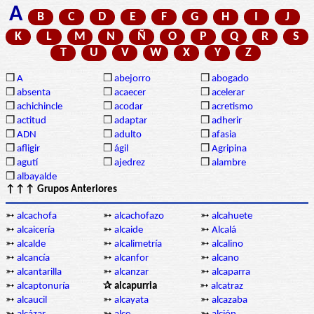
A
B
C
D
E
F
G
H
I
J
K
L
M
N
Ñ
O
P
Q
R
S
T
U
V
W
X
Y
Z
❒
A
❒
abejorro
❒
abogado
❒
absenta
❒
acaecer
❒
acelerar
❒
achichincle
❒
acodar
❒
acretismo
❒
actitud
❒
adaptar
❒
adherir
❒
ADN
❒
adulto
❒
afasia
❒
afligir
❒
ágil
❒
Agripina
❒
agutí
❒
ajedrez
❒
alambre
❒
albayalde
↑↑↑ Grupos Anteriores
➳
alcachofa
➳
alcachofazo
➳
alcahuete
➳
alcaicería
➳
alcaide
➳
Alcalá
➳
alcalde
➳
alcalimetría
➳
alcalino
➳
alcancía
➳
alcanfor
➳
alcano
➳
alcantarilla
➳
alcanzar
➳
alcaparra
➳
alcaptonuría
✰ alcapurria
➳
alcatraz
➳
alcaucil
➳
alcayata
➳
alcazaba