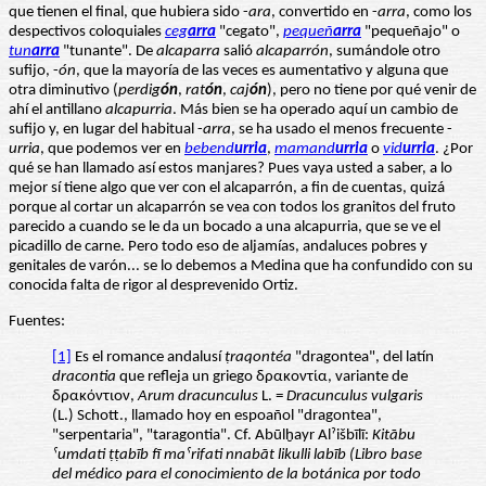
que tienen el final, que hubiera sido -
ara
, convertido en -
arra
, como los
despectivos coloquiales
ceg
arra
"cegato",
pequeñ
arra
"pequeñajo" o
tun
arra
"tunante". De
alcaparra
salió
alcaparrón
, sumándole otro
sufijo, -
ón
, que la mayoría de las veces es aumentativo y alguna que
otra diminutivo (
perdig
ón
,
rat
ón
,
caj
ón
), pero no tiene por qué venir de
ahí el antillano
alcapurria
. Más bien se ha operado aquí un cambio de
sufijo y, en lugar del habitual -
arra
, se ha usado el menos frecuente -
urria
, que podemos ver en
bebend
urria
,
mamand
urria
o
vid
urria
. ¿Por
qué se han llamado así estos manjares? Pues vaya usted a saber, a lo
mejor sí tiene algo que ver con el alcaparrón, a fin de cuentas, quizá
porque al cortar un alcaparrón se vea con todos los granitos del fruto
parecido a cuando se le da un bocado a una alcapurria, que se ve el
picadillo de carne. Pero todo eso de aljamías, andaluces pobres y
genitales de varón... se lo debemos a Medina que ha confundido con su
conocida falta de rigor al desprevenido Ortiz.
Fuentes:
[1]
Es el romance andalusí
ṭraqontéa
"dragontea", del latín
dracontia
que refleja un griego δρακοντία, variante de
δρακόντιον,
Arum
dracunculus
L. =
Dracunculus vulgaris
(L.) Schott., llamado hoy en espoañol "dragontea",
"serpentaria", "taragontia". Cf. Abūlḫayr Alˀišbīlī:
Kitābu
ˁumdati ṭṭabīb fī maˁrifati nnabāt likulli labīb (Libro base
del médico para el conocimiento de la botánica por todo