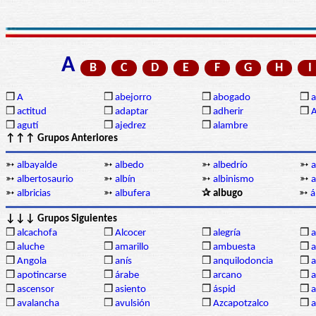
A
B
C
D
E
F
G
H
I
❒
A
❒
abejorro
❒
abogado
❒
a
❒
actitud
❒
adaptar
❒
adherir
❒
❒
agutí
❒
ajedrez
❒
alambre
↑↑↑ Grupos Anteriores
➳
albayalde
➳
albedo
➳
albedrío
➳
a
➳
albertosaurio
➳
albín
➳
albinismo
➳
a
➳
albricias
➳
albufera
✰ albugo
➳
á
↓↓↓ Grupos Siguientes
❒
alcachofa
❒
Alcocer
❒
alegría
❒
a
❒
aluche
❒
amarillo
❒
ambuesta
❒
a
❒
Angola
❒
anís
❒
anquilodoncia
❒
a
❒
apotincarse
❒
árabe
❒
arcano
❒
a
❒
ascensor
❒
asiento
❒
áspid
❒
a
❒
avalancha
❒
avulsión
❒
Azcapotzalco
❒