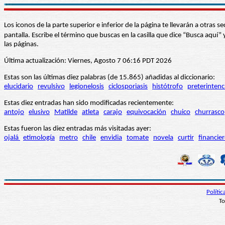
Los iconos de la parte superior e inferior de la página te llevarán a otra
pantalla. Escribe el término que buscas en la casilla que dice “Busca aqu
las páginas.
Última actualización: Viernes, Agosto 7 06:16 PDT 2026
Estas son las últimas diez palabras (de 15.865) añadidas al diccionario:
elucidario
revulsivo
legionelosis
ciclosporiasis
histótrofo
preterintenc
Estas diez entradas han sido modificadas recientemente:
antojo
elusivo
Matilde
atleta
carajo
equivocación
chuico
churrasco
Estas fueron las diez entradas más visitadas ayer:
ojalá
etimología
metro
chile
envidia
tomate
novela
curtir
financie
Políti
To