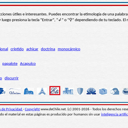
s secciones útiles e interesantes. Puedes encontrar la etimología de una pal
í” y luego presiona la tecla "Entrar", "↲" o "⚲" dependiendo de tu teclado.
ional
críptido
achicar
doctrina
monocárpico
papalote
Acapulco
ro
discurrir
ca de Privacidad
-
Copyright
www.deChile.net. (c) 2001-2026 - Todos los derechos res
do el material en estas páginas es producido por humanos sin usar
inteligencia artific