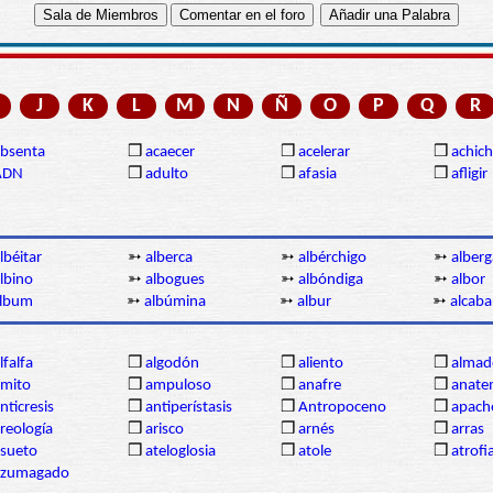
J
K
L
M
N
Ñ
O
P
Q
R
bsenta
❒
acaecer
❒
acelerar
❒
achich
ADN
❒
adulto
❒
afasia
❒
afligir
lbéitar
➳
alberca
➳
albérchigo
➳
alberg
lbino
➳
albogues
➳
albóndiga
➳
albor
lbum
➳
albúmina
➳
albur
➳
alcaba
lfalfa
❒
algodón
❒
aliento
❒
almad
mito
❒
ampuloso
❒
anafre
❒
anate
nticresis
❒
antiperístasis
❒
Antropoceno
❒
apach
reología
❒
arisco
❒
arnés
❒
arras
sueto
❒
ateloglosia
❒
atole
❒
atrofi
azumagado