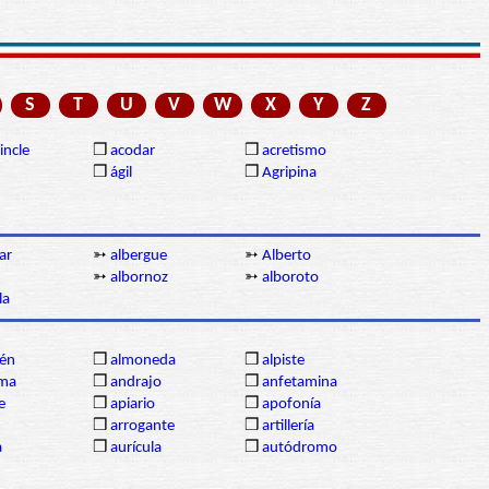
S
T
U
V
W
X
Y
Z
incle
❒
acodar
❒
acretismo
❒
ágil
❒
Agripina
ar
➳
albergue
➳
Alberto
➳
albornoz
➳
alboroto
la
én
❒
almoneda
❒
alpiste
ma
❒
andrajo
❒
anfetamina
e
❒
apiario
❒
apofonía
❒
arrogante
❒
artillería
a
❒
aurícula
❒
autódromo