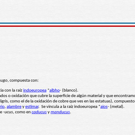
bugo
, compuesta con:
cia con la raíz
indoeuropea
*
albho
- (blanco).
dos o oxidación que cubre la superficie de algún material y que encontram
digris, como el de la oxidación de cobre que ves en las estatuas), compuesto
rio
,
alambre
y
estimar
. Se vincula a la raíz indoeuropea *
aios
- (metal).
e -
ucus
, como en
caducus
y
manducus
.