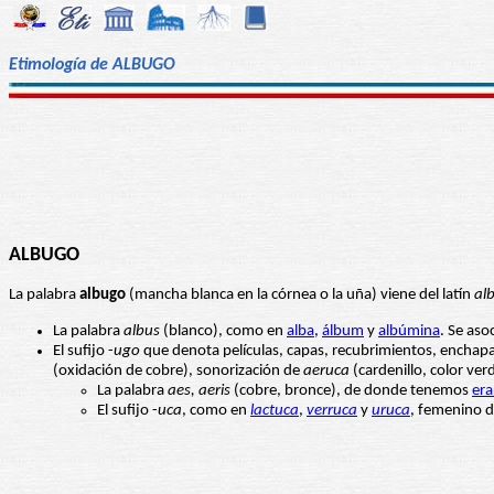
Etimología de ALBUGO
ALBUGO
La palabra
albugo
(mancha blanca en la córnea o la uña) viene del latín
al
La palabra
albus
(blanco), como en
alba
,
álbum
y
albúmina
. Se aso
El sufijo -
ugo
que denota películas, capas, recubrimientos, enchapa
(oxidación de cobre), sonorización de
aeruca
(cardenillo, color ver
La palabra
aes, aeris
(cobre, bronce), de donde tenemos
era
El sufijo -
uca
, como en
lactuca
,
verruca
y
uruca
, femenino d