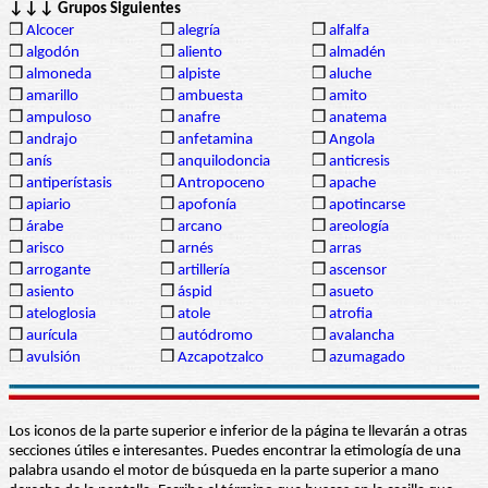
↓↓↓ Grupos Siguientes
❒
Alcocer
❒
alegría
❒
alfalfa
❒
algodón
❒
aliento
❒
almadén
❒
almoneda
❒
alpiste
❒
aluche
❒
amarillo
❒
ambuesta
❒
amito
❒
ampuloso
❒
anafre
❒
anatema
❒
andrajo
❒
anfetamina
❒
Angola
❒
anís
❒
anquilodoncia
❒
anticresis
❒
antiperístasis
❒
Antropoceno
❒
apache
❒
apiario
❒
apofonía
❒
apotincarse
❒
árabe
❒
arcano
❒
areología
❒
arisco
❒
arnés
❒
arras
❒
arrogante
❒
artillería
❒
ascensor
❒
asiento
❒
áspid
❒
asueto
❒
ateloglosia
❒
atole
❒
atrofia
❒
aurícula
❒
autódromo
❒
avalancha
❒
avulsión
❒
Azcapotzalco
❒
azumagado
Los iconos de la parte superior e inferior de la página te llevarán a otras
secciones útiles e interesantes. Puedes encontrar la etimología de una
palabra usando el motor de búsqueda en la parte superior a mano