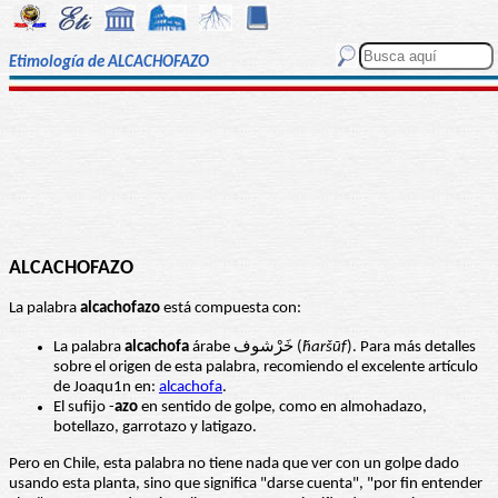
Etimología de ALCACHOFAZO
ALCACHOFAZO
La palabra
alcachofazo
está compuesta con:
La palabra
alcachofa
árabe خَرْشوف (
ḫaršūf
). Para más detalles
sobre el origen de esta palabra, recomiendo el excelente artículo
de Joaqu1n en:
alcachofa
.
El sufijo -
azo
en sentido de golpe, como en almohadazo,
botellazo, garrotazo y latigazo.
Pero en Chile, esta palabra no tiene nada que ver con un golpe dado
usando esta planta, sino que significa "darse cuenta", "por fin entender