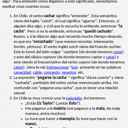
algo". Para entender cómo llegamos a este significado, necesitamos
explicar unas cuantas cosas:
En Chile, el verbo
cachar
significa "entender". Esta semántica
viene del inglés "
catch
", el cual significa "agarrar". Entonces, si
alguien dice algo, y si él que lo escucha lo entiende, entonces "
la
cachó
". Pero si no lo entiende, entonces "
quedó cachudo
".
Bueno, y si le dijeron algo que recuerda mucho tiempo después,
es que era "
encachado
" (que merece recordar, interesante,
bonito, pintoso). El verbo inglés
catch
viene del francés
cachier
.
Este lo tomó del latín vulgar *
captiare
(de donde tenemos
cazar
)
y este del clásico
captare
(de donde tenemos captar y
catar
) y
este siendo el frecuentativo del verbo
capere
(de donde tenemos
caber
). Lleva la raíz
indoeuropea
*
kap
- presente en las palabras
capacidad
,
cable
,
concepto
,
receptor
, etc.
La expresión "
pegarse la cacha
' " significa "darse cuenta" y viene
"cachada", participio del verbo cachar mencionado arriba. No
confundir con "pegarse una cacha", que es tener una relación
sexual.
En Chile es muy común usar la
paisolalia
. Así tenemos:
¿Estás
Liz Taylor
? (¿estás
listo
?).
Me pegaron a la
maleta
(me pegaron a la
mala
, de mala
manera, entre muchos).
Lo tuve que hacer a
manopla
(lo tuve que hacer con la
mano
).