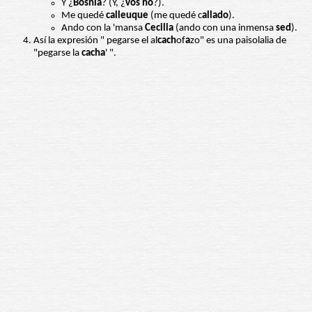
Y ¿
Bosnia
? (Y, ¿
vos no
?).
Me quedé
calleuque
(me quedé c
allado
).
Ando con la 'mansa
Cecilia
(ando con una inmensa
sed
).
Así la expresión " pegarse el al
cach
of
a
zo" es una paisolalia de
"pegarse la
cacha
' ".