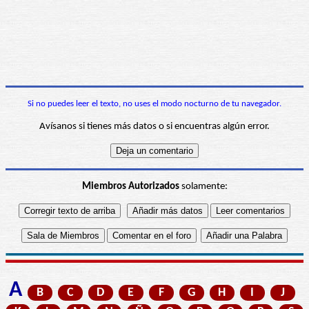
Si no puedes leer el texto, no uses el modo nocturno de tu navegador.
Avísanos si tienes más datos o si encuentras algún error.
Miembros Autorizados
solamente:
A
B
C
D
E
F
G
H
I
J