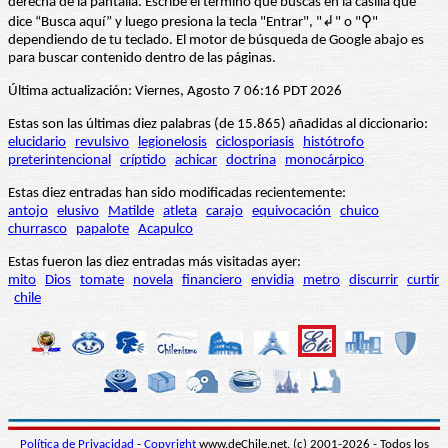
derecha de la pantalla. Escribe el término que buscas en la casilla que
dice “Busca aquí” y luego presiona la tecla "Entrar", "↲" o "⚲"
dependiendo de tu teclado. El motor de búsqueda de Google abajo es
para buscar contenido dentro de las páginas.
Última actualización: Viernes, Agosto 7 06:16 PDT 2026
Estas son las últimas diez palabras (de 15.865) añadidas al diccionario:
elucidario
revulsivo
legionelosis
ciclosporiasis
histótrofo
preterintencional
críptido
achicar
doctrina
monocárpico
Estas diez entradas han sido modificadas recientemente:
antojo
elusivo
Matilde
atleta
carajo
equivocación
chuico
churrasco
papalote
Acapulco
Estas fueron las diez entradas más visitadas ayer:
mito
Dios
tomate
novela
financiero
envidia
metro
discurrir
curtir
chile
Política de Privacidad
-
Copyright
www.deChile.net. (c) 2001-2026 - Todos los