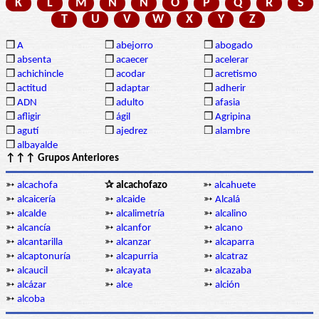
K
L
M
N
Ñ
O
P
Q
R
S
T
U
V
W
X
Y
Z
❒
A
❒
abejorro
❒
abogado
❒
absenta
❒
acaecer
❒
acelerar
❒
achichincle
❒
acodar
❒
acretismo
❒
actitud
❒
adaptar
❒
adherir
❒
ADN
❒
adulto
❒
afasia
❒
afligir
❒
ágil
❒
Agripina
❒
agutí
❒
ajedrez
❒
alambre
❒
albayalde
↑↑↑ Grupos Anteriores
➳
alcachofa
✰ alcachofazo
➳
alcahuete
➳
alcaicería
➳
alcaide
➳
Alcalá
➳
alcalde
➳
alcalimetría
➳
alcalino
➳
alcancía
➳
alcanfor
➳
alcano
➳
alcantarilla
➳
alcanzar
➳
alcaparra
➳
alcaptonuría
➳
alcapurria
➳
alcatraz
➳
alcaucil
➳
alcayata
➳
alcazaba
➳
alcázar
➳
alce
➳
alción
➳
alcoba