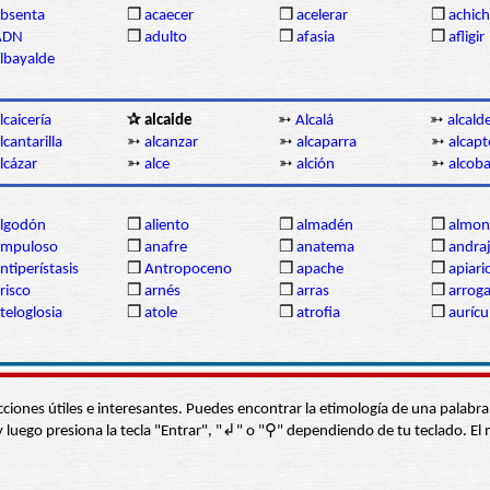
bsenta
❒
acaecer
❒
acelerar
❒
achich
ADN
❒
adulto
❒
afasia
❒
afligir
lbayalde
lcaicería
✰ alcaide
➳
Alcalá
➳
alcald
lcantarilla
➳
alcanzar
➳
alcaparra
➳
alcapt
lcázar
➳
alce
➳
alción
➳
alcob
lgodón
❒
aliento
❒
almadén
❒
almon
ampuloso
❒
anafre
❒
anatema
❒
andra
ntiperístasis
❒
Antropoceno
❒
apache
❒
apiari
risco
❒
arnés
❒
arras
❒
arrog
teloglosia
❒
atole
❒
atrofia
❒
aurícu
s secciones útiles e interesantes. Puedes encontrar la etimología de una pal
í” y luego presiona la tecla "Entrar", "↲" o "⚲" dependiendo de tu teclado.