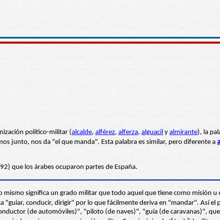
ización político-militar (
alcalde
,
alférez
,
alferza
,
alguacil
y
almirante
), la pa
mandante. Si lo ponemos junto, nos da "el que manda". Esta palabra es similar, pero diferente a
492) que los árabes ocuparon partes de España.
lo mismo significa un grado militar que todo aquel que tiene como misión u o
conductor (de automóviles)", "piloto (de naves)", "guía (de caravanas)", que