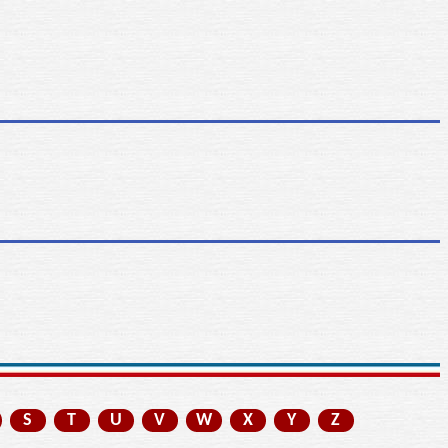
S
T
U
V
W
X
Y
Z