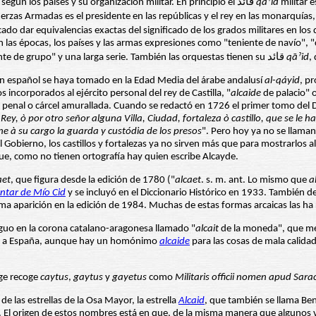
mismo tiempo en el ejército se usa para llamar a ciertos grados que varían según los países y su organización militar. En principio el قائد
qāˀid
militar 
uerzas Armadas es el presidente en las repúblicas y el rey en las monarquía
do dar equivalencias exactas del significado de los grados militares en los di
 las épocas, los países y las armas expresiones como "teniente de navío", "c
"comodoro", "mayor", "comandante", "comandante en jefe", "comandante de grupo" y una larga serie. También las orquestas tienen su قائد
qāˀid
,
 en español se haya tomado en la Edad Media del árabe andalusí
al-qáyid
, p
 incorporados al ejército personal del rey de Castilla, "
alcaide
de palacio" o
penal o cárcel amurallada. Cuando se redactó en 1726 el primer tomo del D
 Rey, ò por otro señor alguna Villa, Ciudad, fortaleza ò castillo, que se l
ene à su cargo la guarda y custódia de los presos
". Pero hoy ya no se llaman
bierno, los castillos y fortalezas ya no sirven más que para mostrarlos al tu
ue, como no tienen ortografía hay quien escribe Alcayde.
aet
, que figura desde la edición de 1780 ("
alcaet
. s. m. ant. Lo mismo que
a
ntar de Mío Cid
y se incluyó en el Diccionario Histórico en 1933. También d
ima aparición en la edición de 1984. Muchas de estas formas arcaicas las h
iguo en la corona catalano-aragonesa llamado "
alcait
de la moneda", que men
ia a España, aunque hay un homónimo
alcaide
para las cosas de mala calidad
ge
recoge
caytus
,
gaytus
y
gayetus
como
Militaris officii nomen apud Sar
 las estrellas de la Osa Mayor, la estrella
Alcaid
, que también se llama Be
as. El origen de estos nombres está en que, de la misma manera que algunos 