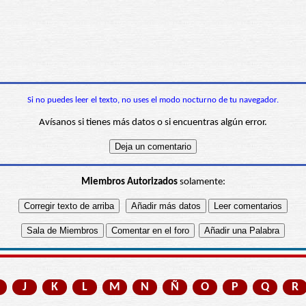
Si no puedes leer el texto, no uses el modo nocturno de tu navegador.
Avísanos si tienes más datos o si encuentras algún error.
Miembros Autorizados
solamente:
J
K
L
M
N
Ñ
O
P
Q
R