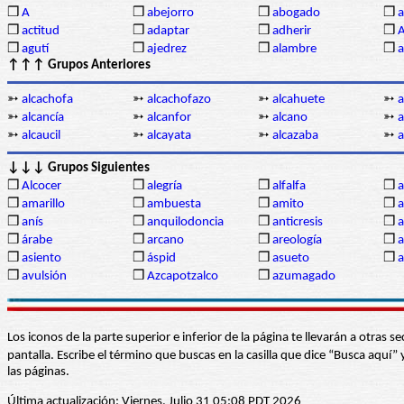
❒
A
❒
abejorro
❒
abogado
❒
a
❒
actitud
❒
adaptar
❒
adherir
❒
❒
agutí
❒
ajedrez
❒
alambre
❒
a
↑↑↑ Grupos Anteriores
➳
alcachofa
➳
alcachofazo
➳
alcahuete
➳
a
➳
alcancía
➳
alcanfor
➳
alcano
➳
a
➳
alcaucil
➳
alcayata
➳
alcazaba
➳
a
↓↓↓ Grupos Siguientes
❒
Alcocer
❒
alegría
❒
alfalfa
❒
a
❒
amarillo
❒
ambuesta
❒
amito
❒
❒
anís
❒
anquilodoncia
❒
anticresis
❒
a
❒
árabe
❒
arcano
❒
areología
❒
a
❒
asiento
❒
áspid
❒
asueto
❒
a
❒
avulsión
❒
Azcapotzalco
❒
azumagado
Los iconos de la parte superior e inferior de la página te llevarán a otra
pantalla. Escribe el término que buscas en la casilla que dice “Busca aqu
las páginas.
Última actualización: Viernes, Julio 31 05:08 PDT 2026