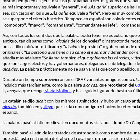
es más importante y equivale a "general", y el قائد
qāˀid
superior de las F
sea, son casos en los que قائد
qāˀid
equivale a "jefe". Pero es muy complica
se superpone el criterio histórico. Tampoco en español son coincidentes en
Así, con todos los sentidos que la palabra podía tener no es extraño que
antiguo, tan dispares como "
alcaide
de los donceles" o instructor de mozos
un castillo o alcázar fortificado y "
alcaide
de presidio" o gobernador de un 
originales): "
La persona que tiene à su cargo el guardar y defender por el
añadía más adelante "
Se llama tambien el que gobierna las cárceles, y ti
que son cargos electos y hay gobernadores, delegados o subdelegados del Go
alcaides
. La palabra prácticamente no se usa ya más que como apellido, q
Durante un tiempo sobrevivieron en el DRAE variantes antiguas como
alc
incluido más tardíamente, como la palabra
alcayaz,
que recogieron del
Ca
l-,
acayaz
, que recoge
María Moliner
, y ha seguido figurando hasta su últ
En catalán se dijo
alcait
con los mismos significados, y hubo un cargo ant
alcaide
, también en
gallego
que se da como antiguo y haciendo referenc
español.
La palabra pasó al latín medieval en documentos sicilianos, donde
Du Can
También pasó al latín de los tratados de astronomía como nombre de una de
que está justo en la punta del rabo de la osa que forman las siete estrell