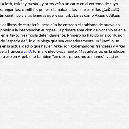
 (Alioth, Mizar y
Alcaid
), y otros veían un carro en el extremo de cuyo
"parihuelas, angarillas, camilla"), por eso llamaban a las siete estrellas بَنَات نَعْش
tín científico y a las lenguas que le son tributarias como
Alcaid
o
Alkaid
.
 los libros de estrellería, pero aún ha entrado el arabismo de nuevo en
revio a la intervención europea. La primera aparición del vocablo es en el
ace en el texto, veámosla detenidamente. Primero ha habido una confusión
ñade "especie de", lo que niega que sea verdaderamente un "juez" o un
ue en la actualidad lo que hay en Argel son gobernadores franceses y Argel
de la francesa
caïd
, formal e ideológicamente. Más adelante, en la edición
era eso en Argel, sino también "en otros países musulmanes", y así es