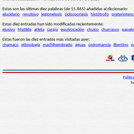
Estas son las últimas diez palabras (de 15.865) añadidas al diccionario:
elucidario
revulsivo
legionelosis
ciclosporiasis
histótrofo
preterintenc
Estas diez entradas han sido modificadas recientemente:
elusivo
Matilde
atleta
carajo
equivocación
chuico
churrasco
papalo
Estas fueron las diez entradas más visitadas ayer:
chamaco
etimología
machihembrado
aguas
oniromancia
libertino
p
Políti
To