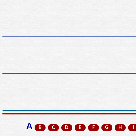
A
B
C
D
E
F
G
H
I