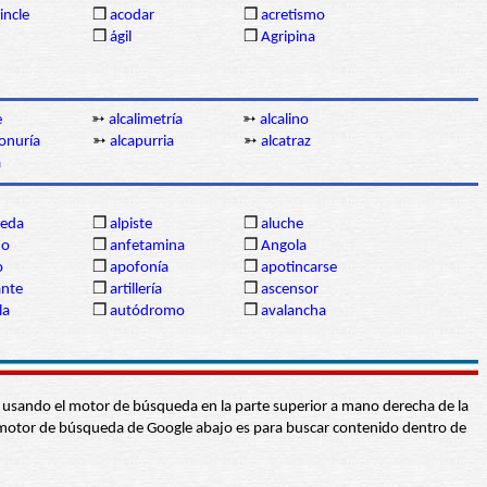
incle
❒
acodar
❒
acretismo
❒
ágil
❒
Agripina
e
➳
alcalimetría
➳
alcalino
onuría
➳
alcapurria
➳
alcatraz
a
eda
❒
alpiste
❒
aluche
jo
❒
anfetamina
❒
Angola
o
❒
apofonía
❒
apotincarse
ante
❒
artillería
❒
ascensor
la
❒
autódromo
❒
avalancha
abra usando el motor de búsqueda en la parte superior a mano derecha de la
 El motor de búsqueda de Google abajo es para buscar contenido dentro de