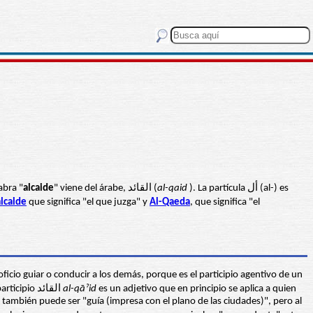
labra "
alcaide
" viene del árabe, القائد (
al-qaid
). La partícula أل (al-) es
alcalde
que significa "el que juzga" y
Al-Qaeda
, que significa "el
ficio guiar o conducir a los demás, porque es el participio agentivo de un
procedente de una raíz {qwd}, que significa "guiar, conducir, dirigir" por lo que fácilmente deriva en "mandar". Así el participio القائد
al-qāˀid
es un adjetivo que en principio se aplica a quien
 también puede ser "guía (impresa con el plano de las ciudades)", pero al