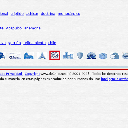
ional
críptido
achicar
doctrina
monocárpico
te
Acapulco
anémona
avo
gorrión
refinamiento
chile
ca de Privacidad
-
Copyright
www.deChile.net. (c) 2001-2026 - Todos los derechos res
do el material en estas páginas es producido por humanos sin usar
inteligencia artific