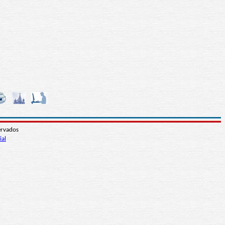
ervados
ial