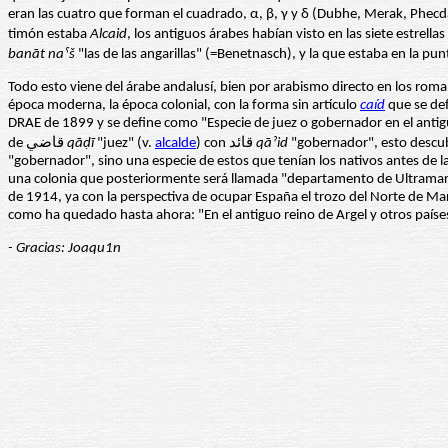
eran las cuatro que forman el cuadrado, α, β, γ y δ (Dubhe, Merak, Phecda 
timón estaba
Alcaid
banāt naˁš
Todo esto viene del árabe andalusí, bien por arabismo directo en los roman
época moderna, la época colonial, con la forma sin artículo
caíd
que se def
DRAE de 1899 y se define como "Especie de juez o gobernador en el antigu
de قاضي
qāḍī
"juez" (v.
alcalde
) con قائد
qāˀid
"gobernador", esto descubr
"gobernador", sino una especie de estos que tenían los nativos antes de la
una colonia que posteriormente será llamada "departamento de Ultramar"
de 1914, ya con la perspectiva de ocupar España el trozo del Norte de Mar
como ha quedado hasta ahora: "En el antiguo reino de Argel y otros país
- Gracias: Joaqu1n