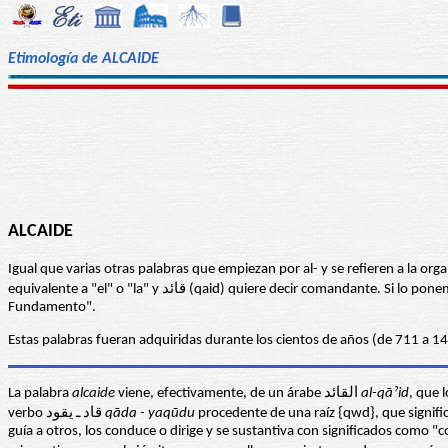
Etimología de ALCAIDE
ALCAIDE
Igual que varias otras palabras que empiezan por al- y se refieren a la organ
equivalente a "el" o "la" y قائد (qaid) quiere decir co
Fundamento".
Estas palabras fueran adquiridas durante los cientos de años (de 711 a 1
La palabra
alcaide
viene, efectivamente, de un árabe القائد
al-qāˀid
, que 
verbo قاد ـ يقود
qāda - yaqūdu
guía a otros, los conduce o dirige y se sustantiva con significados como "