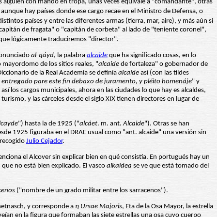
es alguien con mando en tropa, unas veces equivale a "comandante", otras
s, aunque hay países donde ese cargo recae en el Ministro de Defensa, o
stintos países y entre las diferentes armas (tierra, mar, aire), y más aún si
apitán de fragata" o "capitán de corbeta" al lado de "teniente coronel",
 que lógicamente traduciremos "director".
ronunciado
al-qáyd
, la palabra
alcaide
que ha significado cosas, en lo
 mayordomo de los sitios reales, "
alcaide
de fortaleza" o gobernador de
iccionario de la Real Academia se definía
alcaide
así (con las tildes
e ha entregado pare este fin debaxo de juramento, y pléito homenáje
" y
 así los cargos municipales, ahora en las ciudades lo que hay es alcaldes,
rismo, y las cárceles desde el siglo XIX tienen directores en lugar de
lcayde
") hasta la de 1925 ("
alcáet
. m. ant.
Alcaide
"). Otras se han
esde 1925 figuraba en el DRAE usual como "ant. alcaide" una versión sin -
a recogido
Julio Cejador
.
ciona el Alcover sin explicar bien en qué consistía. En portugués hay un
 que no está bien explicado. El vasco
alkaidea
se ve que está tomado del
acenos
("nombre de un grado militar entre los sarracenos").
netnasch, y corresponde a
η Ursae Majoris
, Eta de la Osa Mayor, la estrella
veían en la figura que formaban las siete estrellas una osa cuyo cuerpo