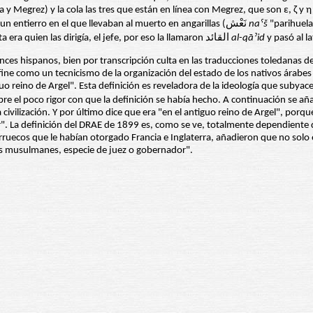
y Megrez) y la cola las tres que están en línea con Megrez, que son ε, ζ y η
, los antiguos árabes habían visto en las siete estrellas un entierro en el que llevaban al muerto en angarillas (نَعْش
naˁš
"las de las angarillas" (=Benetnasch), y la que estaba en la punta era quien las dirigía, el jefe, por eso la llamaron القائد
al-qāˀid
y pasó al la
ces hispanos, bien por transcripción culta en las traducciones toledanas de
ine como un tecnicismo de la organización del estado de los nativos árabes p
o reino de Argel". Esta definición es reveladora de la ideología que suby
e el poco rigor con que la definición se había hecho. A continuación se a
 civilización. Y por último dice que era "en el antiguo reino de Argel", porq
. La definición del DRAE de 1899 es, como se ve, totalmente dependiente 
ruecos que le habían otorgado Francia e Inglaterra, añadieron que no solo 
es musulmanes, especie de juez o gobernador".