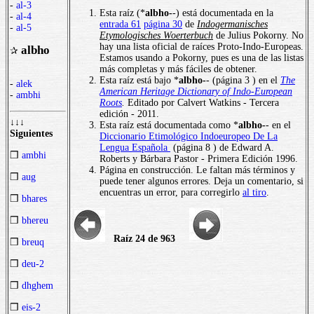
-
al-3
Esta raíz (*
albho-
-) está documentada en la
-
al-4
entrada 61
página 30
de
Indogermanisches
-
al-5
Etymologisches Woerterbuch
de Julius Pokorny. No
hay una lista oficial de raíces Proto-Indo-Europeas.
albho
✰
Estamos usando a Pokorny, pues es una de las listas
más completas y más fáciles de obtener.
Esta raíz está bajo *
albho-
- (página 3 ) en el
The
-
alek
American Heritage Dictionary of Indo-European
-
ambhi
Roots
.
Editado por Calvert Watkins - Tercera
edición - 2011.
↓↓↓
Esta raíz está documentada como *
albho-
- en el
Siguientes
Diccionario Etimológico Indoeuropeo De La
Lengua Española
(página 8 ) de Edward A.
❒
ambhi
Roberts y Bárbara Pastor - Primera Edición 1996.
Página en construcción. Le faltan más términos y
❒
aug
puede tener algunos errores. Deja un comentario, si
encuentras un error, para corregirlo
al tiro
.
❒
bhares
❒
bhereu
Raíz 24 de 963
❒
breuq
❒
deu-2
❒
dhghem
❒
eis-2