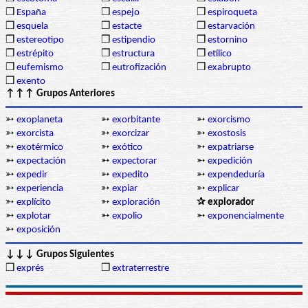
❒
España
❒
espejo
❒
espiroqueta
❒
esquela
❒
estacte
❒
estarvación
❒
estereotipo
❒
estipendio
❒
estornino
❒
estrépito
❒
estructura
❒
etílico
❒
eufemismo
❒
eutrofización
❒
exabrupto
❒
exento
↑↑↑ Grupos Anteriores
➳
exoplaneta
➳
exorbitante
➳
exorcismo
➳
exorcista
➳
exorcizar
➳
exostosis
➳
exotérmico
➳
exótico
➳
expatriarse
➳
expectación
➳
expectorar
➳
expedición
➳
expedir
➳
expedito
➳
expendeduría
➳
experiencia
➳
expiar
➳
explicar
➳
explícito
➳
exploración
✰ explorador
➳
explotar
➳
expolio
➳
exponencialmente
➳
exposición
↓↓↓ Grupos Siguientes
❒
exprés
❒
extraterrestre