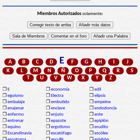
Miembros Autorizados
solamente:
E
A
B
C
D
F
G
H
I
J
K
L
M
N
Ñ
O
P
Q
R
S
T
U
V
W
X
Y
Z
❒
E
❒
economía
❒
edil
❒
egoísmo
❒
Electra
❒
elipsis
❒
embalaje
❒
embutido
❒
empeine
❒
enajenar
❒
enclave
❒
endodoncia
❒
enfermo
❒
enjuto
❒
ente
❒
entrenar
❒
epazote
❒
epiplón
❒
equino
❒
ergotismo
❒
erudito
❒
Escandinavia
❒
escatófago
❒
escólex
❒
escotoma
❒
escullir
❒
eslabón