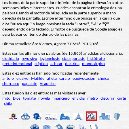
Los iconos de la parte superior e inferior de la página te llevarán a otras
secciones útiles e interesantes. Puedes encontrar la etimología de una
palabra usando el motor de búsqueda en la parte superior a mano
derecha de la pantalla. Escribe el término que buscas en la casilla que
dice “Busca aquí” y luego presiona la tecla "Entrar", "↲" o "⚲"
dependiendo de tu teclado. El motor de búsqueda de Google abajo es
para buscar contenido dentro de las páginas.
Última actualización: Viernes, Agosto 7 06:16 PDT 2026
Estas son las últimas diez palabras (de 15.865) añadidas al diccionario:
elucidario
revulsivo
legionelosis
ciclosporiasis
histótrofo
preterintencional
críptido
achicar
doctrina
monocárpico
Estas diez entradas han sido modificadas recientemente:
antojo
elusivo
Matilde
atleta
carajo
equivocación
chuico
churrasco
papalote
Acapulco
Estas fueron las diez entradas más visitadas ayer:
mito
Dios
tomate
novela
financiero
envidia
metro
discurrir
curtir
chile