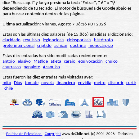
dice “Busca aquí” y luego presiona la tecla "Entrar", "↲" o "⚲"
dependiendo de tu teclado. El motor de búsqueda de Google abajo es
para buscar contenido dentro de las páginas.
Última actualización: Viernes, Agosto 7 06:16 PDT 2026
Estas son las últimas diez palabras (de 15.865) añadidas al diccionario:
elucidario
revulsivo
legionelosis
ciclosporiasis
histótrofo
preterintencional
críptido
achicar
doctrina
monocárpico
Estas diez entradas han sido modificadas recientemente:
antojo
elusivo
Matilde
atleta
carajo
equivocación
chuico
churrasco
papalote
Acapulco
Estas fueron las diez entradas más visitadas ayer:
mito
Dios
tomate
novela
financiero
envidia
metro
discurrir
curtir
chile
Política de Privacidad
-
Copyright
www.deChile.net. (c) 2001-2026 - Todos los