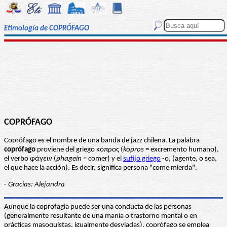
Etimología de COPRÓFAGO
COPRÓFAGO
Coprófago es el nombre de una banda de jazz chilena. La palabra
coprófago
proviene del griego κόπρος (
kopros
= excremento humano),
el verbo φάγειν (
phagein
= comer) y el
sufijo griego
-o, (agente, o sea,
el que hace la acción). Es decir, significa persona "come mierda".
-
Gracias: Alejandra
Aunque la coprofagia puede ser una conducta de las personas
(generalmente resultante de una manía o trastorno mental o en
prácticas masoquistas, igualmente desviadas), coprófago se emplea