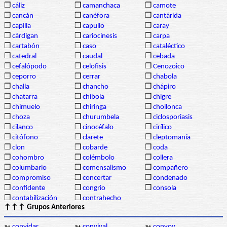
❒
cáliz
❒
camanchaca
❒
camote
❒
cancán
❒
canéfora
❒
cantárida
❒
capilla
❒
capullo
❒
caray
❒
cárdigan
❒
cariocinesis
❒
carpa
❒
cartabón
❒
caso
❒
cataléctico
❒
catedral
❒
caudal
❒
cebada
❒
cefalópodo
❒
celofisis
❒
Cenozoico
❒
ceporro
❒
cerrar
❒
chabola
❒
challa
❒
chancho
❒
chápiro
❒
chatarra
❒
chibola
❒
chigre
❒
chimuelo
❒
chiringa
❒
chollonca
❒
choza
❒
churumbela
❒
ciclosporiasis
❒
cilanco
❒
cinocéfalo
❒
cirílico
❒
citófono
❒
clarete
❒
cleptomanía
❒
clon
❒
cobarde
❒
coda
❒
cohombro
❒
colémbolo
❒
collera
❒
columbario
❒
comensalismo
❒
compañero
❒
compromiso
❒
concertar
❒
condenado
❒
confidente
❒
congrio
❒
consola
❒
contabilización
❒
contrahecho
↑↑↑ Grupos Anteriores
➳
convidar
➳
convival
➳
convoy