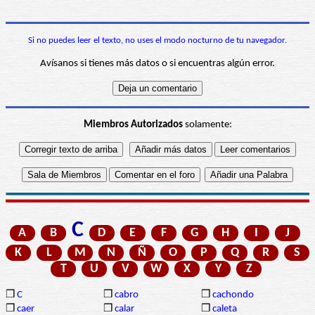
Si no puedes leer el texto, no uses el modo nocturno de tu navegador.
Avísanos si tienes más datos o si encuentras algún error.
Miembros Autorizados
solamente:
C
A
B
D
E
F
G
H
I
J
K
L
M
N
Ñ
O
P
Q
R
S
T
U
V
W
X
Y
Z
❒
C
❒
cabro
❒
cachondo
❒
caer
❒
calar
❒
caleta