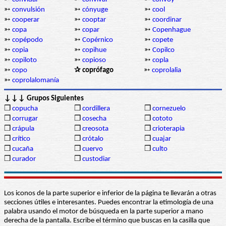
➳
convulsión
➳
cónyuge
➳
cool
➳
cooperar
➳
cooptar
➳
coordinar
➳
copa
➳
copar
➳
Copenhague
➳
copépodo
➳
Copérnico
➳
copete
➳
copia
➳
copihue
➳
Copilco
➳
copiloto
➳
copioso
➳
copla
➳
copo
✰ coprófago
➳
coprolalia
➳
coprolalomanía
↓↓↓ Grupos Siguientes
❒
copucha
❒
cordillera
❒
cornezuelo
❒
corrugar
❒
cosecha
❒
cototo
❒
crápula
❒
creosota
❒
crioterapia
❒
crítico
❒
crótalo
❒
cuajar
❒
cucaña
❒
cuervo
❒
culto
❒
curador
❒
custodiar
Los iconos de la parte superior e inferior de la página te llevarán a otras
secciones útiles e interesantes. Puedes encontrar la etimología de una
palabra usando el motor de búsqueda en la parte superior a mano
derecha de la pantalla. Escribe el término que buscas en la casilla que