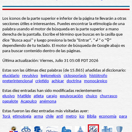
Los iconos de la parte superior e inferior de la página te llevarán a otras
secciones útiles e interesantes. Puedes encontrar la etimología de una
palabra usando el motor de búsqueda en la parte superior a mano
derecha de la pantalla. Escribe el término que buscas en la casilla que
dice “Busca aquí” y luego presiona la tecla "Entrar", "↲" o "⚲"
dependiendo de tu teclado. El motor de búsqueda de Google abajo es
para buscar contenido dentro de las páginas.
Última actualización: Viernes, Julio 31 05:08 PDT 2026
Estas son las últimas diez palabras (de 15.865) añadidas al diccionario:
elucidario
revulsivo
legionelosis
ciclosporiasis
histótrofo
preterintencional
críptido
achicar
doctrina
monocárpico
Estas diez entradas han sido modificadas recientemente:
elusivo
Matilde
atleta
carajo
equivocación
chuico
churrasco
papalote
Acapulco
anémona
Estas fueron las diez entradas más visitadas ayer:
Torá
etimología
arma
chile
anti
metro
ico
Biblia
economía
para