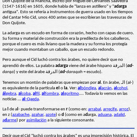
Don Quijote de la Mancha, escrito por Miguel de Cervantes Saavedra
(1547-1616) en 1605, donde habla de "lanza en astillero" y "
adarga
antigua". Esto se refería a instrumentos de guerra usado en los tiempos
del Cantar Mio Cid, unos 400 antes que se escribieran las travesuras de
Don Quijote.
La adarga es un escudo en forma de corazón, hecho con capas de cuero.
Su forma y material de construcción era la predilecta de los caballeros,
porque el cuero es más liviano que la madera y su forma los protegía
mejor cuando montaban un caballo, que un escudo redondo.
Pero aunque el Cid luchó contra los árabes, no quiere decir que no
aprendió de ellos. La palabra
adarga
viene del árabe hispano الدرقة (
ad-
darqa
) y este del árabe الدرقة (
ad-
daraqah
= escudo).
Tenemos un montón de palabras que empiezan por
al
. En árabe, الـ (al-)
es equivalente de la partícula
el
o
la
. Ver:
al
bóndiga
,
al
acrán
,
al
cohol
,
ál
gebra
,
al
coba
,
al
fil
,
al
fombra
,
al
goritmo
.... Todavía lo vemos en las
noticias ...
al
-Qaeda
.
La
l
de a
l
- puede transformarse en
r
(como en:
arrabal
,
arrecife
,
arroz
),
en z (
azabache
,
azahar
,
azote
) o
d
(como en a
d
arga,
aduana
,
adalid
,
a
d
arme
) por
asimilación
a la siguiente consonante.
Decir que el Cid "luchó contra los árabes" es una imprecisión histórica. El