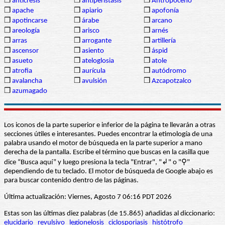
❒
anticresis
❒
antiperístasis
❒
Antropoceno
❒
apache
❒
apiario
❒
apofonía
❒
apotincarse
❒
árabe
❒
arcano
❒
areología
❒
arisco
❒
arnés
❒
arras
❒
arrogante
❒
artillería
❒
ascensor
❒
asiento
❒
áspid
❒
asueto
❒
ateloglosia
❒
atole
❒
atrofia
❒
aurícula
❒
autódromo
❒
avalancha
❒
avulsión
❒
Azcapotzalco
❒
azumagado
Los iconos de la parte superior e inferior de la página te llevarán a otras
secciones útiles e interesantes. Puedes encontrar la etimología de una
palabra usando el motor de búsqueda en la parte superior a mano
derecha de la pantalla. Escribe el término que buscas en la casilla que
dice “Busca aquí” y luego presiona la tecla "Entrar", "↲" o "⚲"
dependiendo de tu teclado. El motor de búsqueda de Google abajo es
para buscar contenido dentro de las páginas.
Última actualización: Viernes, Agosto 7 06:16 PDT 2026
Estas son las últimas diez palabras (de 15.865) añadidas al diccionario:
elucidario
revulsivo
legionelosis
ciclosporiasis
histótrofo