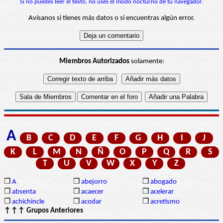
Si no puedes leer el texto, no uses el modo nocturno de tu navegador.
Avísanos si tienes más datos o si encuentras algún error.
Miembros Autorizados
solamente:
A
B
C
D
E
F
G
H
I
J
K
L
M
N
Ñ
O
P
Q
R
S
T
U
V
W
X
Y
Z
❒
A
❒
abejorro
❒
abogado
❒
absenta
❒
acaecer
❒
acelerar
❒
achichincle
❒
acodar
❒
acretismo
↑↑↑ Grupos Anteriores