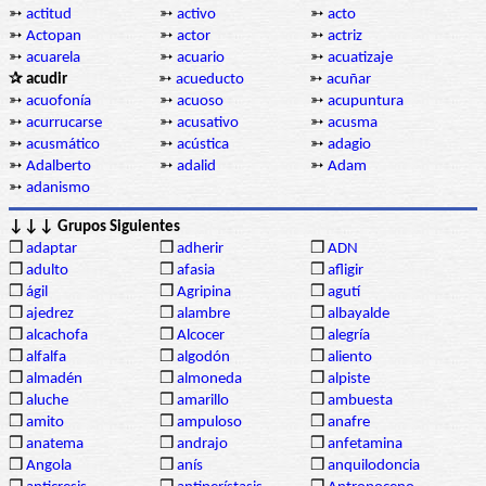
➳
actitud
➳
activo
➳
acto
➳
Actopan
➳
actor
➳
actriz
➳
acuarela
➳
acuario
➳
acuatizaje
✰ acudir
➳
acueducto
➳
acuñar
➳
acuofonía
➳
acuoso
➳
acupuntura
➳
acurrucarse
➳
acusativo
➳
acusma
➳
acusmático
➳
acústica
➳
adagio
➳
Adalberto
➳
adalid
➳
Adam
➳
adanismo
↓↓↓ Grupos Siguientes
❒
adaptar
❒
adherir
❒
ADN
❒
adulto
❒
afasia
❒
afligir
❒
ágil
❒
Agripina
❒
agutí
❒
ajedrez
❒
alambre
❒
albayalde
❒
alcachofa
❒
Alcocer
❒
alegría
❒
alfalfa
❒
algodón
❒
aliento
❒
almadén
❒
almoneda
❒
alpiste
❒
aluche
❒
amarillo
❒
ambuesta
❒
amito
❒
ampuloso
❒
anafre
❒
anatema
❒
andrajo
❒
anfetamina
❒
Angola
❒
anís
❒
anquilodoncia