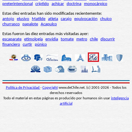
preterintencional
críptido
achicar
doctrina
monocárpico
Estas diez entradas han sido modificadas recientemente:
antojo
elusivo
Matilde
atleta
carajo
equivocación
chuico
churrasco
papalote
Acapulco
Estas fueron las diez entradas más visitadas ayer:
escaparate
etimología
envidia
tomate
metro
chile
discurrir
financiero
curtir
púnico
Política de Privacidad
-
Copyright
www.deChile.net. (c) 2001-2026 - Todos los
derechos reservados
Todo el material en estas páginas es producido por humanos sin usar
inteligencia
artificial