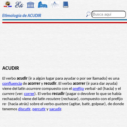
Etimología de ACUDIR
ACUDIR
El verbo
acudir
(ir a algún lugar para ayudar o por ser llamado) es una
confluencia
de
acorrer
y
recudir
. El verbo
acorrer
(ir para dar ayuda)
viene del latín
acurrere
compuesto con el
prefijo
verbal -ad (hacia) y el
currere
(ver:
correr
). El verbo
recudir
(pagar o devolver lo que se había
rechazado) viene del latín
recutere
(rechazar), compuesto con el prefijo
re- (hacia atrás) sobre el verbo
quatere
(agitar, batir, golpear), de donde
tenemos
discutir
,
percutir
y
sacudir
.