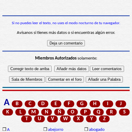
Si no puedes leer el texto, no uses el modo nocturno de tu navegador.
Avísanos si tienes más datos o si encuentras algún error.
Miembros Autorizados
solamente:
A
B
C
D
E
F
G
H
I
J
K
L
M
N
Ñ
O
P
Q
R
S
T
U
V
W
X
Y
Z
❒
A
❒
abejorro
❒
abogado