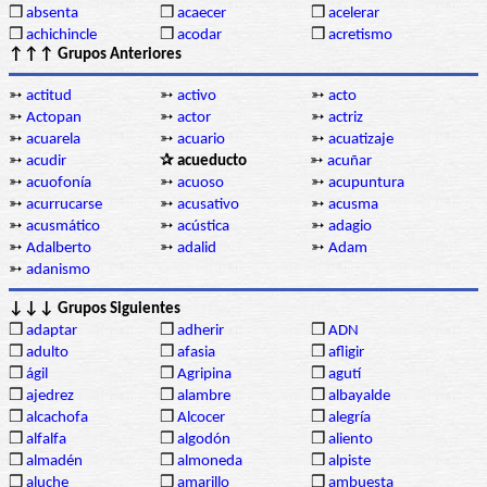
❒
absenta
❒
acaecer
❒
acelerar
❒
achichincle
❒
acodar
❒
acretismo
↑↑↑ Grupos Anteriores
➳
actitud
➳
activo
➳
acto
➳
Actopan
➳
actor
➳
actriz
➳
acuarela
➳
acuario
➳
acuatizaje
➳
acudir
✰ acueducto
➳
acuñar
➳
acuofonía
➳
acuoso
➳
acupuntura
➳
acurrucarse
➳
acusativo
➳
acusma
➳
acusmático
➳
acústica
➳
adagio
➳
Adalberto
➳
adalid
➳
Adam
➳
adanismo
↓↓↓ Grupos Siguientes
❒
adaptar
❒
adherir
❒
ADN
❒
adulto
❒
afasia
❒
afligir
❒
ágil
❒
Agripina
❒
agutí
❒
ajedrez
❒
alambre
❒
albayalde
❒
alcachofa
❒
Alcocer
❒
alegría
❒
alfalfa
❒
algodón
❒
aliento
❒
almadén
❒
almoneda
❒
alpiste
❒
aluche
❒
amarillo
❒
ambuesta