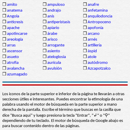
❒
amito
❒
ampuloso
❒
anafre
❒
anatema
❒
andrajo
❒
anfetamina
❒
Angola
❒
anís
❒
anquilodoncia
❒
anticresis
❒
antiperístasis
❒
Antropoceno
❒
apache
❒
apiario
❒
apofonía
❒
apotincarse
❒
árabe
❒
arcano
❒
areología
❒
arisco
❒
arnés
❒
arras
❒
arrogante
❒
artillería
❒
ascensor
❒
asiento
❒
áspid
❒
asueto
❒
ateloglosia
❒
atole
❒
atrofia
❒
aurícula
❒
autódromo
❒
avalancha
❒
avulsión
❒
Azcapotzalco
❒
azumagado
Los iconos de la parte superior e inferior de la página te llevarán a otras
secciones útiles e interesantes. Puedes encontrar la etimología de una
palabra usando el motor de búsqueda en la parte superior a mano
derecha de la pantalla. Escribe el término que buscas en la casilla que
dice “Busca aquí” y luego presiona la tecla "Entrar", "↲" o "⚲"
dependiendo de tu teclado. El motor de búsqueda de Google abajo es
para buscar contenido dentro de las páginas.