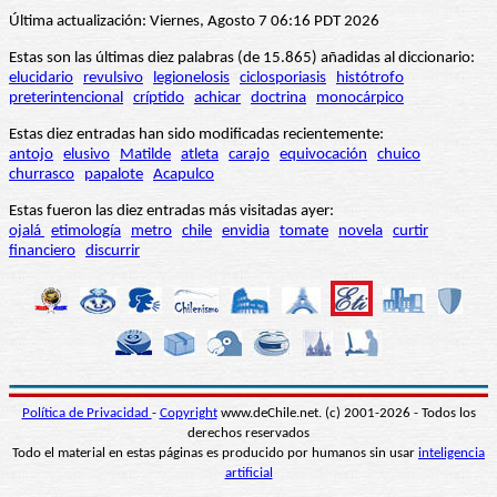
Última actualización: Viernes, Agosto 7 06:16 PDT 2026
Estas son las últimas diez palabras (de 15.865) añadidas al diccionario:
elucidario
revulsivo
legionelosis
ciclosporiasis
histótrofo
preterintencional
críptido
achicar
doctrina
monocárpico
Estas diez entradas han sido modificadas recientemente:
antojo
elusivo
Matilde
atleta
carajo
equivocación
chuico
churrasco
papalote
Acapulco
Estas fueron las diez entradas más visitadas ayer:
ojalá
etimología
metro
chile
envidia
tomate
novela
curtir
financiero
discurrir
Política de Privacidad
-
Copyright
www.deChile.net. (c) 2001-2026 - Todos los
derechos reservados
Todo el material en estas páginas es producido por humanos sin usar
inteligencia
artificial