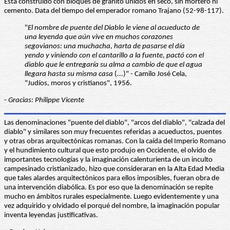
Está construido con bloques de granito unidos en seco, sin mortero ni
cemento. Data del tiempo del emperador romano Trajano (52-98-117).
"
El nombre de puente del Diablo le viene al acueducto de
una leyenda que aún vive en muchos corazones
segovianos: una muchacha, harta de pasarse el día
yendo y viniendo con el cantarillo a la fuente, pactó con el
diablo que le entregaría su alma a cambio de que el agua
llegara hasta su misma casa
(
...
)" - Camilo José Cela,
"Judíos, moros y cristianos", 1956.
-
Gracias: Philippe Vicente
Las denominaciones "puente del diablo", "arcos del diablo", "calzada del
diablo" y similares son muy frecuentes referidas a acueductos, puentes
y otras obras arquitectónicas romanas. Con la caída del Imperio Romano
y el hundimiento cultural que esto produjo en Occidente, el olvido de
importantes tecnologías y la imaginación calenturienta de un inculto
campesinado cristianizado, hizo que consideraran en la Alta Edad Media
que tales alardes arquitectónicos para ellos imposibles, fueran obra de
una intervención diabólica. Es por eso que la denominación se repite
mucho en ámbitos rurales especialmente. Luego evidentemente y una
vez adquirido y olvidado el porqué del nombre, la imaginación popular
inventa leyendas justificativas.