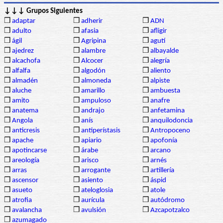
↓↓↓ Grupos Siguientes
❒
adaptar
❒
adherir
❒
ADN
❒
adulto
❒
afasia
❒
afligir
❒
ágil
❒
Agripina
❒
agutí
❒
ajedrez
❒
alambre
❒
albayalde
❒
alcachofa
❒
Alcocer
❒
alegría
❒
alfalfa
❒
algodón
❒
aliento
❒
almadén
❒
almoneda
❒
alpiste
❒
aluche
❒
amarillo
❒
ambuesta
❒
amito
❒
ampuloso
❒
anafre
❒
anatema
❒
andrajo
❒
anfetamina
❒
Angola
❒
anís
❒
anquilodoncia
❒
anticresis
❒
antiperístasis
❒
Antropoceno
❒
apache
❒
apiario
❒
apofonía
❒
apotincarse
❒
árabe
❒
arcano
❒
areología
❒
arisco
❒
arnés
❒
arras
❒
arrogante
❒
artillería
❒
ascensor
❒
asiento
❒
áspid
❒
asueto
❒
ateloglosia
❒
atole
❒
atrofia
❒
aurícula
❒
autódromo
❒
avalancha
❒
avulsión
❒
Azcapotzalco
❒
azumagado