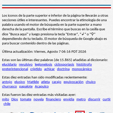
Los iconos de la parte superior e inferior de la página te llevarán a otras
secciones útiles e interesantes. Puedes encontrar la etimología de una
palabra usando el motor de búsqueda en la parte superior a mano
derecha de la pantalla. Escribe el término que buscas en la casilla que
dice “Busca aquí” y luego presiona la tecla "Entrar", "↲" o "⚲"
dependiendo de tu teclado. El motor de búsqueda de Google abajo es
para buscar contenido dentro de las páginas.
Última actualización: Viernes, Agosto 7 06:16 PDT 2026
Estas son las últimas diez palabras (de 15.865) añadidas al diccionario:
elucidario
revulsivo
legionelosis
ciclosporiasis
histótrofo
preterintencional
críptido
achicar
doctrina
monocárpico
Estas diez entradas han sido modificadas recientemente:
antojo
elusivo
Matilde
atleta
carajo
equivocación
chuico
churrasco
papalote
Acapulco
Estas fueron las diez entradas más visitadas ayer:
mito
Dios
tomate
novela
financiero
envidia
metro
discurrir
curtir
chile