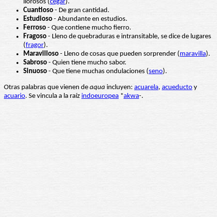
llorosos (
cegar
).
Cuantioso
- De gran cantidad.
Estudioso
- Abundante en estudios.
Ferroso
- Que contiene mucho fierro.
Fragoso
- Lleno de quebraduras e intransitable, se dice de lugares
(
fragor
).
Maravilloso
- Lleno de cosas que pueden sorprender (
maravilla
).
Sabroso
- Quien tiene mucho sabor.
Sinuoso
- Que tiene muchas ondulaciones (
seno
).
Otras palabras que vienen de
aqua
incluyen:
acuarela
,
acueducto
y
acuario
. Se vincula a la raíz
indoeuropea
*
akwa
-.