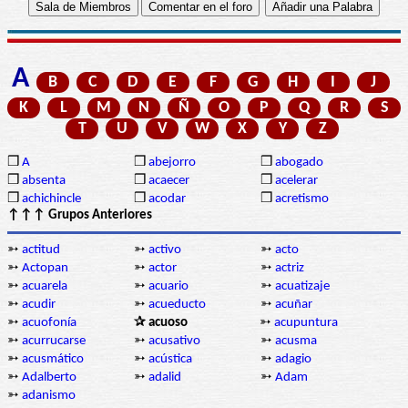
A
B
C
D
E
F
G
H
I
J
K
L
M
N
Ñ
O
P
Q
R
S
T
U
V
W
X
Y
Z
❒
A
❒
abejorro
❒
abogado
❒
absenta
❒
acaecer
❒
acelerar
❒
achichincle
❒
acodar
❒
acretismo
↑↑↑ Grupos Anteriores
➳
actitud
➳
activo
➳
acto
➳
Actopan
➳
actor
➳
actriz
➳
acuarela
➳
acuario
➳
acuatizaje
➳
acudir
➳
acueducto
➳
acuñar
➳
acuofonía
✰ acuoso
➳
acupuntura
➳
acurrucarse
➳
acusativo
➳
acusma
➳
acusmático
➳
acústica
➳
adagio
➳
Adalberto
➳
adalid
➳
Adam
➳
adanismo